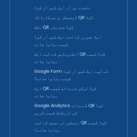
متعدد یو آر ایل کیو آر کوڈ
ڈیجیٹل بزنس کارڈ کا QR کوڈ
بلک QR کوڈ جنریٹر
ایک تصویر کے لئے ایک کیو آر کوڈ
کیسے بنایا جائے
ایک ویڈیو کے لیے ایک QR کوڈ کیسے
بنایا جائے
Google Form کے لیے ایک کیو آر کوڈ
کیسے بنایا جائے؟
ایک QR کوڈ لوگو کے ساتھ کیسے
بنایا جائے
Google Analytics کے ساتھ QR کوڈ
کی ٹریکنگ کیسے کریں
ریستوراں مینو کے لیے QR کوڈ کیسے
بنایا جائے؟