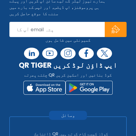
ہمارے نیوز لیٹر کے لیے سائن اپ کریں اور پہلے
ہی پروموشنز، اپ ڈیٹس، اور ٹپس کے بارے میں
سننے کا موقع حاصل کریں
کمیونٹی میں شامل ہوں
QR TIGER ایپ ڈاؤن لوڈ کریں
چلتے پھرتے QR کوڈ بنائیں اور اسکین کریں
وسائل
ڈائنامک QR کوڈز کیسے کام کرتے ہیں