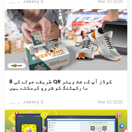
Mar 02 2026
توہین Jaesny S.
8 طریقے جوٹے کی QR کوڈز آپ کے فٹ ویئر
مارکیٹنگ کو شروع کرسکتے ہیں
Mar 02 2026
توہین Jaesny S.