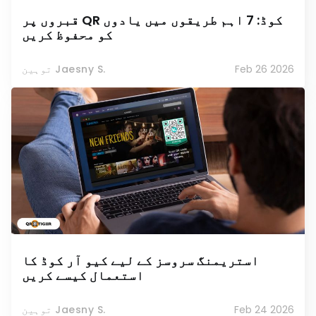
قبروں پر QR کوڈ: 7 اہم طریقوں میں یادوں
کو محفوظ کریں
Feb 26 2026
توہین Jaesny S.
استریمنگ سروسز کے لیے کیو آر کوڈ کا
استعمال کیسے کریں
Feb 24 2026
توہین Jaesny S.