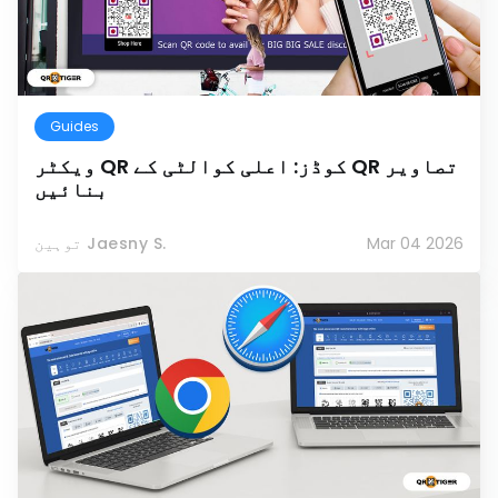
Guides
ویکٹر QR کوڈز: اعلی کوالٹی کے QR تصاویر
بنائیں
Mar 04 2026
توہین Jaesny S.