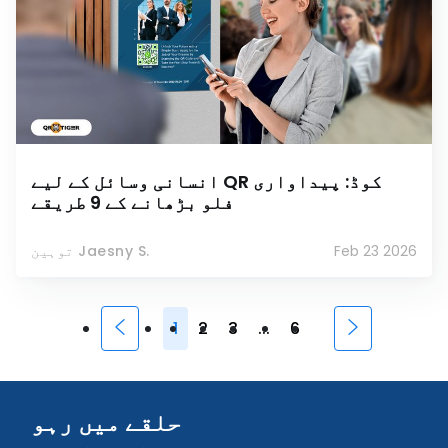
انسانی وسائل کے لیے QR کوڈ: پیداواری
فلو بڑھانے کے 9 طریقے
Feb 23 2026
توہین Jaesny S.
1
2
3
...
6
حلقے میں رہو