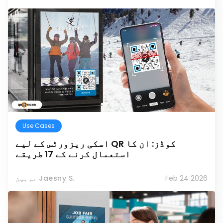
Use Cases
اسکی ریزورٹس کے لیے QR کوڈز: ان کا
استعمال کرنے کے 17 طریقے
Feb 24 2026
توہین Jaesny S.