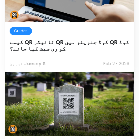
Guides
کیسے QR ٹائیگر QR کوڈ جنریٹر میں QR کوڈ
کو ری سیٹ کیا جائے؟
Feb 27 2026
توہین Jaesny S.