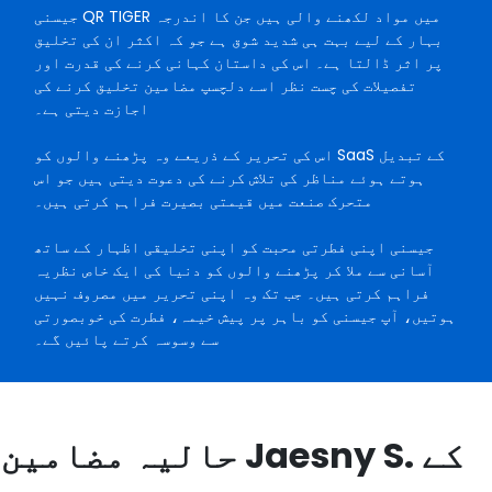
جیسنی QR TIGER میں مواد لکھنے والی ہیں جن کا اندرجہ
بہار کے لیے بہت ہی شدید شوق ہے جو کہ اکثر ان کی تخلیق
پر اثر ڈالتا ہے۔ اس کی داستان کہانی کرنے کی قدرت اور
تفصیلات کی چست نظر اسے دلچسپ مضامین تخلیق کرنے کی
اجازت دیتی ہے۔
اس کی تحریر کے ذریعے وہ پڑھنے والوں کو SaaS کے تبدیل
ہوتے ہوئے مناظر کی تلاش کرنے کی دعوت دیتی ہیں جو اس
متحرک صنعت میں قیمتی بصیرت فراہم کرتی ہیں۔
جیسنی اپنی فطرتی محبت کو اپنی تخلیقی اظہار کے ساتھ
آسانی سے ملا کر پڑھنے والوں کو دنیا کی ایک خاص نظریہ
فراہم کرتی ہیں۔ جب تک وہ اپنی تحریر میں مصروف نہیں
ہوتیں، آپ جیسنی کو باہر پر پیش خیمہ، فطرت کی خوبصورتی
سے وسوسہ کرتے پائیں گے۔
حالیہ مضامین Jaesny S. کے