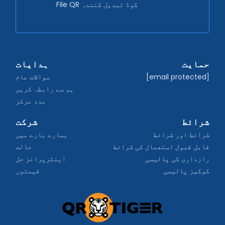
File QR کوڈ تبدیل کنندہ
حمایت
ہدایات
[email protected]
سوالات عام
ہم سے رابطہ کریں
مدد مرکز
شرائط
شرکت
شرائط اور شرائط
ہمارے بارے میں
قابل قبول استعمال کی شرائط
حالت
رازداری کی پالیسی
اینٹرپرائز حل
کوکیز پالیسی
قیمتوں