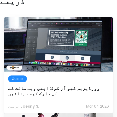
ذریعے
Guides
وورڈپریس کیو آر کوڈ: اپنی ویب سائٹ کے
لیے ایک کیسے بنائیں
Mar 04 2026
توہین Jaesny S.