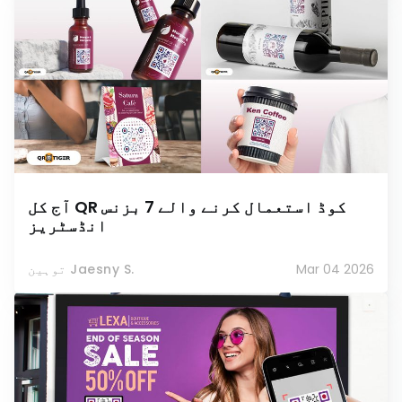
آج کل QR کوڈ استعمال کرنے والے 7 بزنس
انڈسٹریز
Mar 04 2026
توہین Jaesny S.