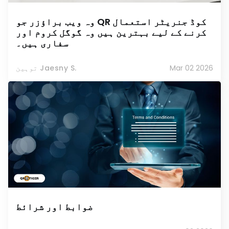
وہ ویب براؤزر جو QR کوڈ جنریٹر استعمال
کرنے کے لیے بہترین ہیں وہ گوگل کروم اور
سفاری ہیں۔
Mar 02 2026
توہین Jaesny S.
ضوابط اور شرائط