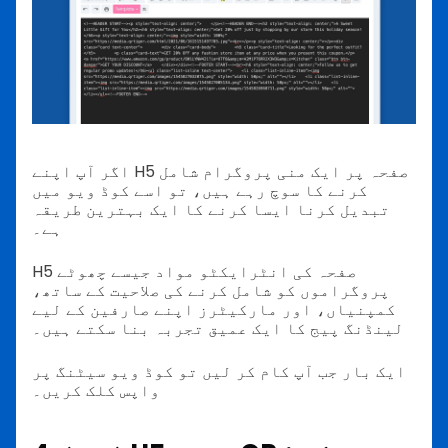
اگر آپ اپنے H5 صفحہ پر ایک منی پروگرام شامل
کرنے کا سوچ رہے ہیں، تو اسے کوڈ ویو میں
تبدیل کرنا ایسا کرنے کا ایک بہترین طریقہ
ہے۔
H5 صفحہ کی انٹرایکٹو مواد جیسے چھوٹے
پروگراموں کو شامل کرنے کی صلاحیت کے ساتھ،
کمپنیاں، اور مارکیٹرز اپنے صارفین کے لیے
لینڈنگ پیج کا ایک عمیق تجربہ بنا سکتے ہیں۔
ایک بار جب آپ کام کر لیں تو کوڈ ویو سیٹنگ پر
واپس کلک کریں۔