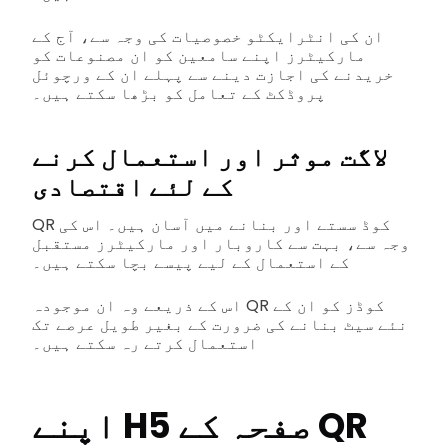
ان کی انٹرایکٹو خصوصیات کی وجہ سے، آج کے
مارکیٹرز اپنے سامعین کو ان مصنوعات کو
خریدنے کی اجازت دینے سے پہلے ان کے ورچوئل
پروڈکٹ کے تعامل کو بڑھا سکتے ہیں۔
لاگت موثر اور استعمال کرنے
کے لئے اقتصادی
QR کوڈ سستے اور بنانے میں آسان ہیں۔ اس کی
وجہ سے، بہت سے کاروبار اور مارکیٹرز مستقبل
کے استعمال کے لیے پیسے بچا سکتے ہیں۔
اس کے ذریعے وہ ان موجودہ QR کوڈز کو ان کے
نئے سیٹ بنانے کی ضرورت کے بغیر طویل عرصے تک
استعمال کرتے رہ سکتے ہیں۔
اپنے H5 صفحہ کے QR