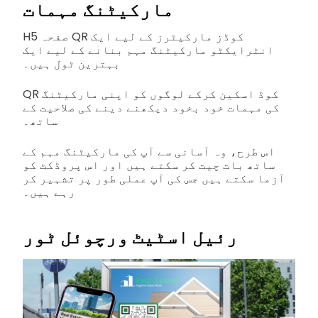
مارکیٹنگ مہمات
H5 صفحہ QR کوڈز مارکیٹرز کے لیے ایک
انٹرایکٹو مارکیٹنگ مہم بنانے کے لیے ایک
بہترین ٹول ہیں۔
QR کوڈ اسکین کرکے لوگوں کو اپنی مارکیٹنگ
کی مہمات خود بخود دیکھنے دینے کی صلاحیت کے
ساتھ۔
اس طرح، وہ آسانی سے آپ کی مارکیٹنگ مہم کے
ساتھ بات چیت کر سکتے ہیں اور اس پروڈکٹ کو
آزما سکتے ہیں جس کی آپ عملی طور پر تشہیر کر
رہے ہیں۔
رئیل اسٹیٹ ورچوئل ٹور