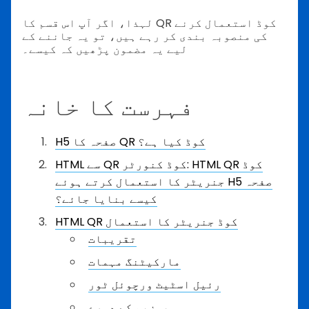
لہذا، اگر آپ اس قسم کا QR کوڈ استعمال کرنے
کی منصوبہ بندی کر رہے ہیں، تو یہ جاننے کے
لیے یہ مضمون پڑھیں کہ کیسے۔
فہرست کا خانہ
H5 صفحہ کا QR کوڈ کیا ہے؟
HTML سے QR کوڈ کنورٹر: HTML QR کوڈ
جنریٹر کا استعمال کرتے ہوئے H5 صفحہ
کیسے بنایا جائے؟
HTML QR کوڈ جنریٹر کا استعمال
تقریبات
مارکیٹنگ مہمات
رئیل اسٹیٹ ورچوئل ٹور
میوزیم کے دورے