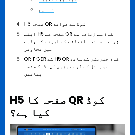
تعلیم
H5 صفحہ QR کوڈ کے فوائد
اپنے H5 صفحہ کے QR کوڈ سے زیادہ سے
زیادہ فائدہ اٹھانے کے طریقے کے بارے
میں تجاویز
QR TIGER کے H5 QR کوڈ جنریٹر کے ساتھ
موبائل کے لیے موزوں لینڈنگ صفحہ
بنائیں
H5 صفحہ کا QR کوڈ
کیا ہے؟