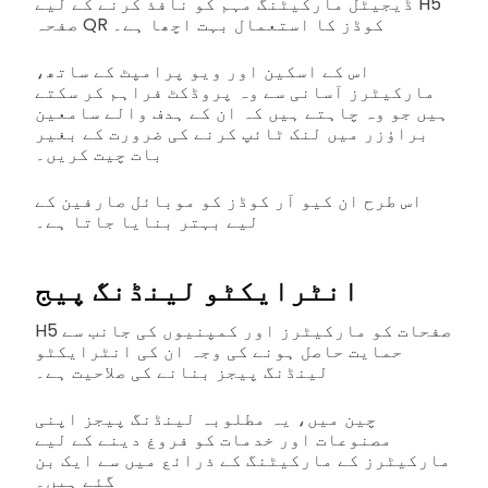
ڈیجیٹل مارکیٹنگ مہم کو نافذ کرنے کے لیے H5
صفحہ QR کوڈز کا استعمال بہت اچھا ہے۔
اس کے اسکین اور ویو پرامپٹ کے ساتھ،
مارکیٹرز آسانی سے وہ پروڈکٹ فراہم کر سکتے
ہیں جو وہ چاہتے ہیں کہ ان کے ہدف والے سامعین
براؤزر میں لنک ٹائپ کرنے کی ضرورت کے بغیر
بات چیت کریں۔
اس طرح ان کیو آر کوڈز کو موبائل صارفین کے
لیے بہتر بنایا جاتا ہے۔
انٹرایکٹو لینڈنگ پیج
H5 صفحات کو مارکیٹرز اور کمپنیوں کی جانب سے
حمایت حاصل ہونے کی وجہ ان کی انٹرایکٹو
لینڈنگ پیجز بنانے کی صلاحیت ہے۔
چین میں، یہ مطلوبہ لینڈنگ پیجز اپنی
مصنوعات اور خدمات کو فروغ دینے کے لیے
مارکیٹرز کے مارکیٹنگ کے ذرائع میں سے ایک بن
گئے ہیں۔