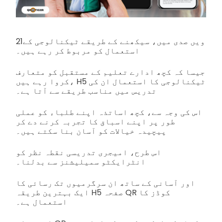
21ویں صدی میں، سیکھنے کے طریقے ٹیکنالوجی کے
استعمال کو مربوط کر رہے ہیں۔
جیسا کہ کچھ ادارے تعلیم کے مستقبل کو متعارف
کروا رہے ہیں، H5 ٹیکنالوجی کا استعمال ان کی
تدریس میں مناسب طریقے سے آتا ہے۔
اس کی وجہ سے، کچھ اساتذہ اپنے طلباء کو عملی
طور پر اپنے اسباق کا تجربہ کرنے دے کر
پیچیدہ خیالات کو آسان بنا سکتے ہیں۔
اس طرح، امیجری تدریسی نقطہ نظر کو
انٹرایکٹو سمیلیشنز سے بدلنا۔
اور آسانی کے ساتھ ان سرگرمیوں تک رسائی کا
ایک بہترین طریقہ H5 صفحہ QR کوڈز کا
استعمال ہے۔