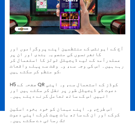
آج کے ایونٹس کے منتظمین اپنے پروگراموں اور
کانفرنسوں کی منصوبہ بندی اور ان پر
عملدرآمد کے لیے ڈیجیٹل ٹولز کا استعمال کر
رہے ہیں۔ اس کی وجہ سے، وہ وقت سے پہلے واقعات
کو منظم کر سکتے ہیں.
H5 صفحہ کے QR کوڈز کے استعمال سے، وہ اپنی
دعوت کو ڈیجیٹل طور پر نقل کر سکتے ہیں اور
انہیں اس کے ساتھ تعامل کرنے دیتے ہیں۔
اس طرح، وہ اپنے مہمان کو خود بخود اسکین
کرکے اور ان کے ساتھ بات چیت کرکے اپنی دعوت
تک رسائی دے سکتے ہیں۔