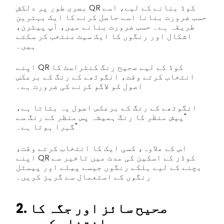
بصری طور پر دلکش QR کوڈ بنانے کے لیے، اسے
حسب ضرورت بنانا اسے حاصل کرنے کا ایک بہترین
طریقہ ہے۔ حسب ضرورت بنانے میں، آپ پیٹرن،
اشکال اور رنگوں کا ایک سیٹ منتخب کر سکتے
ہیں۔
اپنے QR کوڈ کے لیے صحیح رنگ کنٹراسٹ کا
انتخاب کرتے وقت، انگوٹھے کے رنگ کے برعکس
اصول کو لاگو کرنے کی ضرورت ہے۔
انگوٹھے کے رنگ کے برعکس اصول یہ بتاتا ہے،
"پیش منظر کا رنگ ہمیشہ پس منظر کے رنگ سے
گہرا ہوتا ہے۔"
اس کے علاوہ، کسی ایک کا انتخاب کرتے وقت،
اپنے QR کوڈز کے اسکین کی مدت میں تاخیر سے
بچنے کے لیے ہلکے رنگوں جیسے پیلے اور پیسٹل
رنگوں کے استعمال سے گریز کریں۔
2. صحیح سائز اور جگہ کا
انتخاب کریں۔