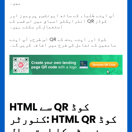
ہیں۔
آپ اپنے طلباء کے ساتھ ایونٹس، پروموز اور
انٹرایکٹو اسباق میں اس قسم کے QR کوڈز
استعمال کر سکتے ہیں۔
اس طرح، آپ اپنے QR کوڈ اور اپنے ہدف کے
سامعین کے تعامل کی شرح میں اضافہ کریں گے۔
HTML سے QR کوڈ
کنورٹر: HTML QR کوڈ
جنریٹر کا استعمال