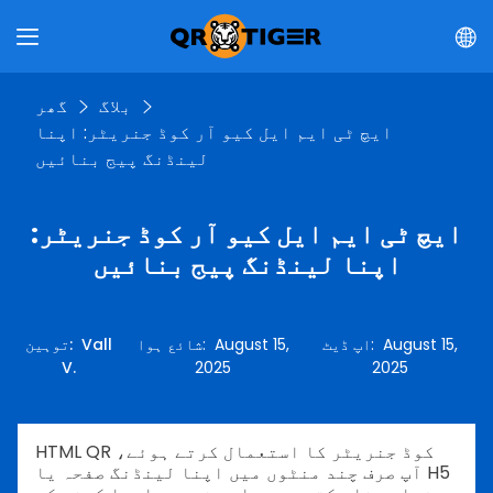
بلاگ
گھر
ایچ ٹی ایم ایل کیو آر کوڈ جنریٹر: اپنا
لینڈنگ پیج بنائیں
ایچ ٹی ایم ایل کیو آر کوڈ جنریٹر:
اپنا لینڈنگ پیج بنائیں
August 15,
:
اپ ڈیٹ
August 15,
:
شائع ہوا
Vall
:
توہین
V.
2025
2025
HTML QR کوڈ جنریٹر کا استعمال کرتے ہوئے،
آپ صرف چند منٹوں میں اپنا لینڈنگ صفحہ یا H5