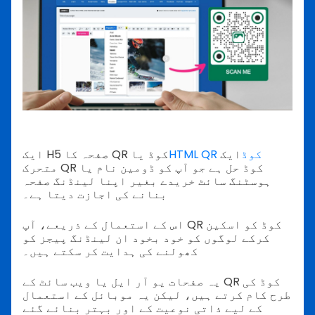
HTML QR کوڈ
ایک
ایک H5 صفحہ کا QR کوڈ یا
متحرک QR کوڈ حل ہے جو آپ کو ڈومین نام یا
ہوسٹنگ سائٹ خریدے بغیر اپنا لینڈنگ صفحہ
بنانے کی اجازت دیتا ہے۔
اس کے استعمال کے ذریعے، آپ QR کوڈ کو اسکین
کرکے لوگوں کو خود بخود ان لینڈنگ پیجز کو
کھولنے کی ہدایت کر سکتے ہیں۔
یہ صفحات یو آر ایل یا ویب سائٹ کے QR کوڈ کی
طرح کام کرتے ہیں، لیکن یہ موبائل کے استعمال
کے لیے ذاتی نوعیت کے اور بہتر بنائے گئے