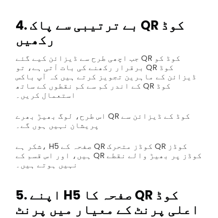
4. بے ترتیبی سے پاک QR کوڈ
رکھیں
جب اچھی طرح سے ڈیزائن کیے گئے QR کوڈ کو
برقرار رکھنے کی بات آتی ہے، تو QR کوڈ
ڈیزائن کے ماہرین تجویز کرتے ہیں کہ آپ باکس
کے اندر کم سے کم نقطوں کے ساتھ QR کوڈ
استعمال کریں۔
اس طرح، لوگ بھیڑ بھرے QR کوڈ کے ڈیزائن سے
پریشان نہیں ہوں گے۔
شکر ہے، H5 صفحہ کے QR کوڈز متحرک QR کوڈز
ہیں، اور اس قسم کے QR کوڈز پر بھیڑ والے نقطے
نہیں ہوتے ہیں۔
5. اپنے H5 صفحہ کا QR کوڈ
اعلی پرنٹ کے معیار میں پرنٹ