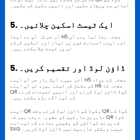
آسانی سے پہچان سکیں اور انہیں سکین کر سکیں۔
5. ایک ٹیسٹ اسکین چلائیں۔
اب جب کہ آپ نے اپنا H5 صفحہ بنا لیا ہے، آپ
اسے اپنے اسمارٹ فون پر تیار اور اسکین کرکے
اس پر ٹیسٹ چلا سکتے ہیں۔
5. ڈاؤن لوڈ اور تقسیم کریں۔
آخر میں، ایک بار جب آپ اپنے H5 صفحہ کے مواد
کو مکمل کر لیتے ہیں، تو آپ اپنے H5 صفحہ کا
QR کوڈ ڈاؤن لوڈ کرنے اور انہیں تعینات کرنے
کے لیے آگے بڑھ سکتے ہیں۔
اپنے QR کوڈ کو ڈاؤن لوڈ کرتے وقت، QR کوڈ کے
ماہرین صارفین کو مشورہ دیتے ہیں کہ QR کوڈ
کے پرنٹ کوالٹی کو یقینی بنانے کے لیے اسے
SVG جیسے ویکٹر فارمیٹ میں ڈاؤن لوڈ کریں۔