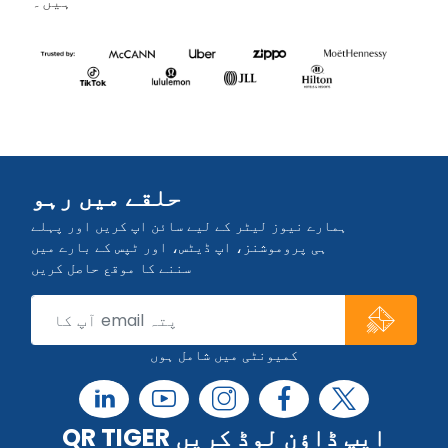
ہیں۔
حلقے میں رہو
ہمارے نیوز لیٹر کے لیے سائن اپ کریں اور پہلے
ہی پروموشنز، اپ ڈیٹس، اور ٹپس کے بارے میں
سننے کا موقع حاصل کریں
کمیونٹی میں شامل ہوں
QR TIGER ایپ ڈاؤن لوڈ کریں