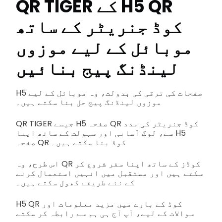
QR TIGER کے H5 QR
کوڈ جنریٹر کے ساتھ
موبائل کے لیے موزوں
لینڈنگ پیج بنائیں
H5 صفحات کی ترقی کی بدولت، وہ موبائل کے لیے
موزوں لینڈنگ پیج حل بنا سکتے ہیں۔
QR TIGER جیسے H5 صفحہ QR کوڈ جنریٹر کی مدد
سے، لوگ آسانی اور سہولت کے ساتھ اپنا H5
صفحہ QR کوڈ بنا سکتے ہیں۔
اس طرح، وہ QR کوڈز کے ساتھ اپنا سفر شروع کر
سکتے ہیں اور مستقبل میں انہیں استعمال کرنے
کے نئے طریقے کھول سکتے ہیں۔
H5 QR کوڈ کے بارے میں مزید معلومات اور
سوالات کے لیے، آپ آج ہی ہم سے رابطہ کر سکتے