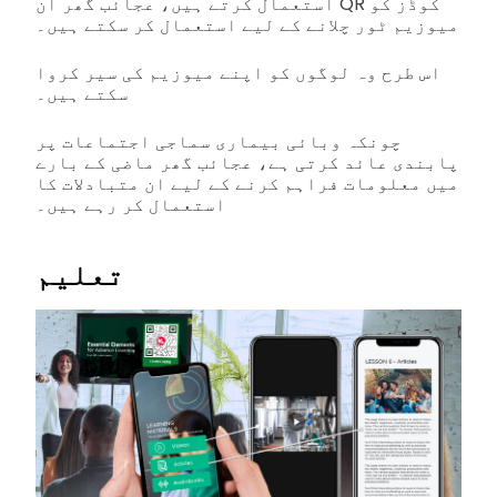
استعمال کرتے ہیں، عجائب گھر ان QR کوڈز کو
میوزیم ٹور چلانے کے لیے استعمال کر سکتے ہیں۔
اس طرح وہ لوگوں کو اپنے میوزیم کی سیر کروا
سکتے ہیں۔
چونکہ وبائی بیماری سماجی اجتماعات پر
پابندی عائد کرتی ہے، عجائب گھر ماضی کے بارے
میں معلومات فراہم کرنے کے لیے ان متبادلات کا
استعمال کر رہے ہیں۔
تعلیم