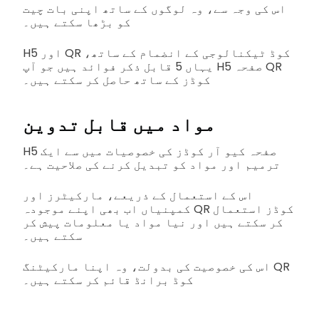
اس کی وجہ سے، وہ لوگوں کے ساتھ اپنی بات چیت
کو بڑھا سکتے ہیں۔
H5 اور QR کوڈ ٹیکنالوجی کے انضمام کے ساتھ،
یہاں 5 قابل ذکر فوائد ہیں جو آپ H5 صفحہ QR
کوڈز کے ساتھ حاصل کر سکتے ہیں۔
مواد میں قابل تدوین
H5 صفحہ کیو آر کوڈز کی خصوصیات میں سے ایک
ترمیم اور مواد کو تبدیل کرنے کی صلاحیت ہے۔
اس کے استعمال کے ذریعے، مارکیٹرز اور
کمپنیاں اب بھی اپنے موجودہ QR کوڈز استعمال
کر سکتے ہیں اور نیا مواد یا معلومات پیش کر
سکتے ہیں۔
اس کی خصوصیت کی بدولت، وہ اپنا مارکیٹنگ QR
کوڈ برانڈ قائم کر سکتے ہیں۔