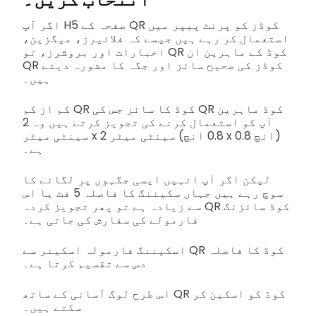
اگر آپ H5 صفحہ کے QR کوڈز کو پرنٹ پیپر میں
استعمال کر رہے ہیں جیسے کہ فلائیرز، میگزین،
اخبارات اور بروشرز، تو QR کوڈ کے ماہرین ان
QR کوڈز کی صحیح سائز اور جگہ کا مشورہ دیتے
ہیں۔
کم از کم QR کوڈ کا سائز جس کی QR کوڈ ماہرین
آپ کو استعمال کرنے کی تجویز کرتے ہیں وہ 2
سینٹی میٹر x 2 سینٹی میٹر (0.8 انچ x 0.8 انچ)
ہے۔
لیکن اگر آپ انہیں ایسی جگہوں پر لگانے کا
سوچ رہے ہیں جہاں سکیننگ کا فاصلہ 5 فٹ یا اس
سے زیادہ ہے تو پھر تجویز کردہ QR کوڈ سائزنگ
فارمولے کی سفارش کی جاتی ہے۔
اسکیننگ فارمولہ اسکینر سے QR کوڈ کا فاصلہ
دس سے تقسیم کرتا ہے۔
اس طرح لوگ آسانی کے ساتھ QR کوڈ کو اسکین کر
سکتے ہیں۔