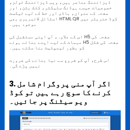
ڈیزائننگ عناصر ہیں، ویب ڈیزائننگ ٹولز،
خصوصیات جیسے ہیڈنگ سلیکٹر، کلک بٹن، اور
صفحہ کے عنوان، باڈی اور خط کے لیے ٹیکسٹ
اسٹائل لائبریری بھی HTML QR کوڈ جنریٹر میں
موجود ہیں۔
اس کے علاوہ، آپ اپنی مستقبل کی H5 صفحہ کی
مہمات کے لیے اپنے بنائے ہوئے H5 صفحہ کی شکل
کو بطور ٹیمپلیٹ بنا سکتے ہیں۔
اس طرح، آپ کو شروع سے نیا بنانے کی ضرورت
نہیں پڑے گی۔
3. اگر آپ منی پروگرام شامل
کرنے کا سوچ رہے ہیں تو کوڈ
ویو سیٹنگ پر جائیں۔