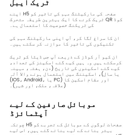
ٹریک ایبل
اپنے H5 صفحہ کی مارکیٹنگ مہم کی تاثیر کو
ٹریک کرنے کا ایک بہترین طریقہ متحرک QR کوڈ
کی ٹریکنگ خصوصیت کا استعمال ہے۔
ان کا سراغ لگا کر، آپ اپنی مارکیٹنگ مہم کی
تکنیکوں کی تاثیر کا موازنہ کر سکتے ہیں۔
ان کیو آر کوڈز کے ذریعے آپ جس ڈیٹا کو ٹریک
کرسکتے ہیں وہ ہیں کیے گئے اسکینز کی تعداد،
کیے گئے اسکینوں کی تاریخ (دن، ہفتہ، مہینہ
یا سال)، اسکیننگ میں استعمال ہونے والا آلہ
(IOS، Android، یا PC) اور مقام اسکین کا
(علاقہ، ملک، اور شہر)۔
موبائل صارفین کے لیے
آپٹمائزڈ
چونکہ H5 صفحات لوگوں کے موبائل کے تجربے کو
بہتر بنانے کے لیے بنائے گئے ہیں، اس لیے