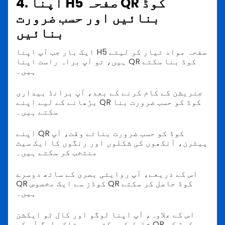
4. اپنا H5 صفحہ QR کوڈ
بنائیں اور حسب ضرورت
بنائیں
ایک بار جب آپ اپنا H5 صفحہ مواد تیار کر لیتے
ہیں، تو آپ براہ راست اپنا QR کوڈ بنا سکتے
ہیں۔
جنریشن کے کام کرنے کے بعد، آپ برانڈ بیداری
بڑھانے کے لیے اپنے QR کوڈ کو حسب ضرورت بنا
سکتے ہیں۔
اپنے QR کوڈ کو حسب ضرورت بناتے وقت، آپ
پیٹرن، آنکھوں کی شکلوں اور رنگوں کا ایک سیٹ
منتخب کر سکتے ہیں۔
اس کے ذریعے، آپ روایتی بصری کے ساتھ دوسرے
QR کوڈز سے ایک مخصوص QR کوڈ حاصل کر سکتے
ہیں۔
اس کے علاوہ، آپ اپنا لوگو اور کال ٹو ایکشن
شامل کر سکتے ہیں تاکہ لوگ آپ کے QR کوڈ کو