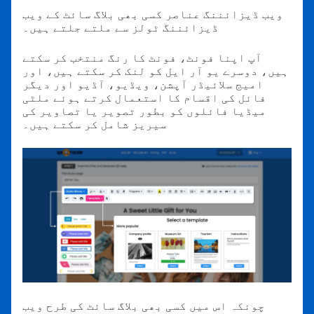
ویب ڈیزائننگ عناصر کسی بھی بلاگ سائٹ کے ویب
ڈیزائننگ ٹولز سے ملتے جلتے ہیں۔
آپ اپنا فونٹ، فونٹ کا رنگ منتخب کر سکتے
ہیں، دوسرے یو آر ایل کو لنک کر سکتے ہیں، اور
امیج سلائیڈر آپشن، ویڈیو، آڈیو اور دیگر
فائل کی اقسام کا استعمال کرتے ہوئے ملٹی
میڈیا فائلوں کو بطور تصویر یا تصاویر کی
سیریز شامل کر سکتے ہیں۔
چونکہ اس میں کسی بھی بلاگ سائٹ کی طرح ویب