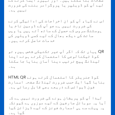
صفحات بنا سکتے ہیں۔ اور نہیں، ایسا کرنے کے
لیے آپ کو ڈویلپر یا پروگرامر بننے کی ضرورت
نہیں ہے۔
اس نے کہا، آپ کو ان اخراجات کی ادائیگی کرنے
کی ضرورت نہیں ہے جو آپ کے ڈومین نام یا
ہوسٹنگ سروس کے حصول کے ساتھ آتے ہیں یا ویب
سائٹ کی دیکھ بھال کے لیے کسی ڈویلپر کی
خدمات حاصل کرتے ہیں۔
یہاں تک کہ اگر آپ غیر تکنیکی شخص ہیں، تو QR
کوڈ ٹیکنالوجی کا استعمال کرتے ہوئے اپنا
لینڈنگ پیج ترتیب دینا آسان بنایا جا سکتا
ہے۔
HTML QR کوڈ جنریٹر کا استعمال کرتے ہوئے
بنایا گیا ایک حسب ضرورت لینڈنگ صفحہ اسمارٹ
فون ڈیوائس کے ذریعے بھی قابل رسائی ہے۔
لہذا آپ کو پریشان ہونے کی ضرورت نہیں ہے کہ
آیا یہ موبائل صارفین کے لیے موزوں ہے کیونکہ
یہ پہلے سے ہی اسمارٹ فونز کے لیے ڈیزائن کیا
گیا ہے۔