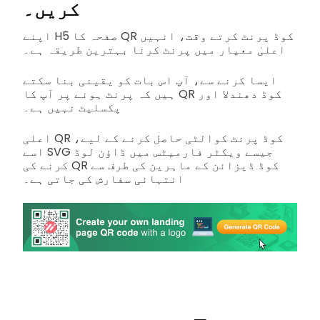
کریں۔
اپنے H5 صفحہ کا QR کوڈ پرنٹ کرتے وقت، انہیں
اعلیٰ معیار میں پرنٹ کرنا بہترین طریقہ ہے۔
ایسا کرنے سے، آپ اس بات کو یقینی بنا سکتے
ہیں کہ پرنٹ ہونے پر آپ کا QR کوڈ دھندلا اور
پکسلیٹ نہیں ہے۔
اعلی QR کوڈ پرنٹ کوالٹی حاصل کرنے کے لیے،
اسے SVG جیسے ویکٹر فارمیٹس میں ڈاؤن لوڈ
کرنے کی QR کوڈ ڈیزائن کے ماہرین کی طرف سے
انتہائی سفارش کی جاتی ہے۔