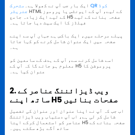
ایک بار جب آپ نے کھولا ہے۔
متحرک QR کوڈ
HTML کے لیے، آپ کے ایونٹس یا پروموز
جنریٹر
کے لیے ایک زیادہ جامع H5 صفحہ بنانے کے لیے
فیلڈز کا ایک سیٹ دیا جاتا ہے۔
پہلے مرحلے میں، ایک باکس ہے جہاں آپ سے اپنے
صفحہ میں ایک عنوان شامل کرنے کو کہا جاتا
ہے۔
اسے شامل کرنے سے، آپ کے ہدف کے سامعین کو
معلوم ہو جائے گا کہ آپ کے H5 پروموشن کا
عنوان کیا ہے۔
2. ویب ڈیزائننگ عناصر کے
ساتھ اپنے H5 صفحات بنائیں
اب جب کہ آپ نے اپنا عنوان اور عنوان کی تفصیل
شامل کر لی ہے، اب آپ دستیاب ویب ڈیزائننگ
عناصر کو استعمال کرکے اپنا H5 صفحہ بنانے کے
ساتھ آگے بڑھ سکتے ہیں۔