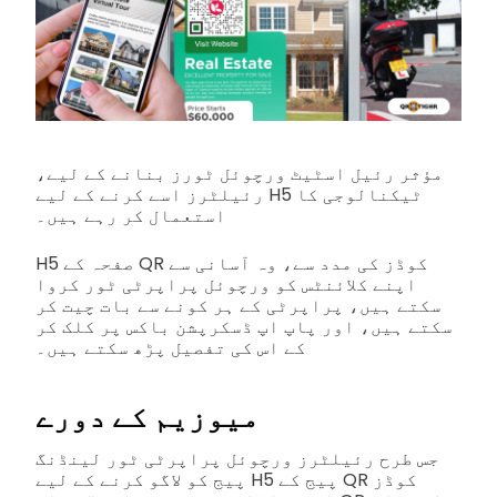
مؤثر رئیل اسٹیٹ ورچوئل ٹورز بنانے کے لیے،
رئیلٹرز اسے کرنے کے لیے H5 ٹیکنالوجی کا
استعمال کر رہے ہیں۔
H5 صفحہ کے QR کوڈز کی مدد سے، وہ آسانی سے
اپنے کلائنٹس کو ورچوئل پراپرٹی ٹور کروا
سکتے ہیں، پراپرٹی کے ہر کونے سے بات چیت کر
سکتے ہیں، اور پاپ اپ ڈسکرپشن باکس پر کلک کر
کے اس کی تفصیل پڑھ سکتے ہیں۔
میوزیم کے دورے
جس طرح رئیلٹرز ورچوئل پراپرٹی ٹور لینڈنگ
پیج کو لاگو کرنے کے لیے H5 پیج کے QR کوڈز