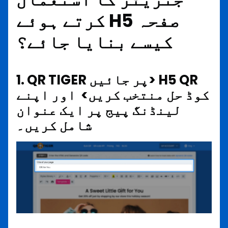
کرتے ہوئے H5 صفحہ
کیسے بنایا جائے؟
1. QR TIGER پر جائیں> H5 QR
کوڈ حل منتخب کریں> اور اپنے
لینڈنگ پیج پر ایک عنوان
شامل کریں۔