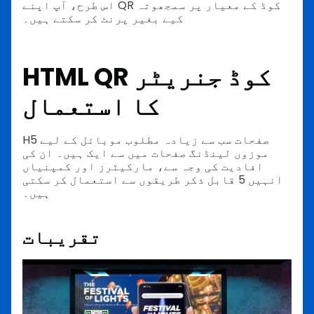
اس طرح، آپ اپنے QR کوڈ کے معیار پر سمجھوتہ
کیے بغیر پرنٹ کر سکتے ہیں۔
HTML QR کوڈ جنریٹر
کا استعمال
H5 صفحات سب سے زیادہ مطلوب موبائل کے لیے
موزوں لینڈنگ صفحات میں سے ایک ہیں۔ ان کی
افادیت کی وجہ سے، مارکیٹرز اور کمپنیاں
انہیں 5 قابل ذکر طریقوں سے استعمال کر سکتی
ہیں۔
تقریبات