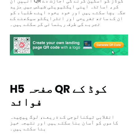
انہیں ان QR کوڈز کو اسکین کرنے کی اجازت دے
کر، اساتذہ اپنی ایکٹیویٹی شیٹس میں مزید
جگہ بچا سکتے ہیں اور خود بخود اپنے طلباء کو
ان کے ساتھ تفریحی اور انٹرایکٹو سیکھنے کے
تجربے کی طرف رہنمائی کر سکتے ہیں۔
H5 صفحہ QR کوڈ کے
فوائد
انقلابی ٹیکنالوجی کے ذریعے، لوگ پیچیدہ
کاموں کو آسان بنا سکتے ہیں اور نتیجہ خیز
بنا سکتے ہیں۔