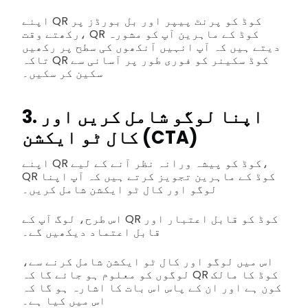
اپنے QR کوڈ کو پرنٹ پیپر اور بل بورڈز پر
رکھتے وقت، QR کوڈ کے ماہرین آپ کو مشورہ
دیتے ہیں کہ آپ انہیں آنکھوں کی سطح پر رکھیں
تاکہ QR کوڈ سکینر کو فوری طور پر آسانی سے
سکین کر سکیں۔
3. اپنا لوگو شامل کریں اور
کال ٹو ایکشن (CTA)
اپنے QR کوڈ کو پیشہ ورانہ نظر آنے کے لیے،
QR کوڈ کے ماہرین تجویز کرتے ہیں کہ آپ اپنا
لوگو اور کال ٹو ایکشن شامل کریں۔
اس طرح، لوگ آپ کے QR کوڈ کو قابل اعتبار اور
قابل اعتماد دیکھیں گے۔
اس میں لوگو اور کال ٹو ایکشن شامل کرنے سے،
لوگوں کو معلوم ہو جائے گا کہ QR کوڈ کا مالک
کون ہے اور ان کے پاس اس بات کا اشارہ ہو گا کہ
اس میں کیا ہے۔