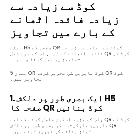
کوڈ سے زیادہ سے
زیادہ فائدہ اٹھانے
کے بارے میں تجاویز
اپنے H5 صفحہ کے QR کوڈز سے زیادہ سے زیادہ
فائدہ اٹھانے کے لیے، آپ کو درج ذیل QR کوڈ کی
تجاویز پر عمل کرنا چاہیے۔
یہاں 5 QR کوڈ ماہرین کی تجویز کردہ QR کوڈ
تجاویز ہیں۔
1. ایک بصری طور پر دلکش H5
صفحہ کا QR کوڈ بنائیں
آپ کو مزید اسکین حاصل کرنے کے لیے، QR کوڈ کے
ماہرین مارکیٹرز کو بصری طور پر دلکش QR
کوڈز بنانے کی تجویز کرتے ہیں۔