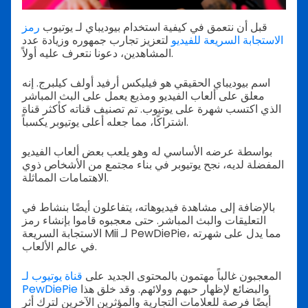
قبل أن نتعمق في كيفية استخدام بيوديباي لـ يوتيوب
رمز
الاستجابة السريعة للفيديو
لتعزيز تجارب جمهوره وزيادة عدد
المشاهدين، دعونا نتعرف عليه أولاً.
اسم بيوديباي الحقيقي هو فيليكس أرفيد أولف كيلبرج. إنه
معلق على ألعاب الفيديو ومذيع يعمل على البث المباشر
الذي اكتسب شهرة على يوتيوب. تم تصنيف قناته كأكثر قناة
اشتراكًا، مما جعله أعلى يوتيوبر يكسباً.
بواسطة عرضه الأساسي له وهو يلعب بعض ألعاب الفيديو
المفضلة لديه، نجح يوتيوبر في بناء مجتمع من الأشخاص ذوي
الاهتمامات المماثلة.
بالإضافة إلى مشاهدة فيديوهاته، يتفاعلون أيضًا بنشاط في
التعليقات والبث المباشر. حتى معجبوه قاموا بإنشاء رمز
الاستجابة السريعة Mii لـ PewDiePie، مما يدل على شهرته
في عالم الألعاب.
المعجبون غالباً مهتمون بالمحتوى الجديد على
قناة يوتيوب لـ
والبضائع لإظهار حبهم وولائهم. وقد خلق هذا
PewDiePie
أيضًا فرصة للعلامات التجارية والمؤثرين الآخرين لترك أثر