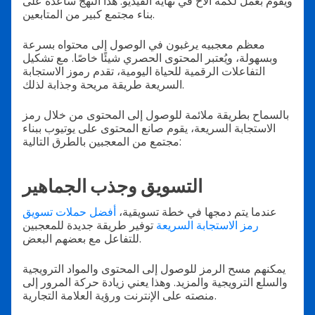
ويقوم بعمل لكمة الأخ في نهاية الفيديو. هذا النهج ساعده على
بناء مجتمع كبير من المتابعين.
معظم معجبيه يرغبون في الوصول إلى محتواه بسرعة
وبسهولة، ويُعتبر المحتوى الحصري شيئًا خاصًا. مع تشكيل
التفاعلات الرقمية للحياة اليومية، تقدم رموز الاستجابة
السريعة طريقة مريحة وجذابة لذلك.
بالسماح بطريقة ملائمة للوصول إلى المحتوى من خلال رمز
الاستجابة السريعة، يقوم صانع المحتوى على يوتيوب ببناء
مجتمع من المعجبين بالطرق التالية:
التسويق وجذب الجماهير
عندما يتم دمجها في خطة تسويقية،
أفضل حملات تسويق
رمز الاستجابة السريعة
توفير طريقة جديدة للمعجبين
للتفاعل مع بعضهم البعض.
يمكنهم مسح الرمز للوصول إلى المحتوى والمواد الترويجية
والسلع الترويجية والمزيد. وهذا يعني زيادة حركة المرور إلى
منصته على الإنترنت ورؤية العلامة التجارية.