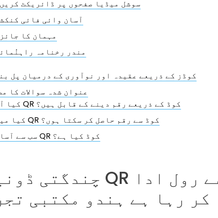
سوشل میڈیا صفحوں پر ڈائریکٹ کریں
آسان وائی فائی کنکش
مہمان کا جائز
مندر رخنامہ راہنُمائ
QR کوڈز کے ذریعے عقیدہ اور نوآوری کے درمیان پل بن
عنوان شدہ سوالات کا مط
کیا آپ QR کوڈ کے ذریعے رقم دینے کے قابل ہیں؟
کیا میں QR کوڈ سے رقم حاصل کر سکتا ہوں؟
سب سے آسان QR کوڈ کیا ہے؟
چندگتی ڈونیشنوں کے QR ک
کر رہا ہے ہندو مکتبی تجر