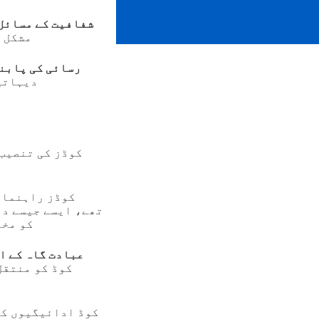
شفافیت کے مسائل
مشکل ہ
رسائی کی پابن
دیہاتی
تھے، ایسے جیسے در
کو مخت
عبادت گاہ کے ا