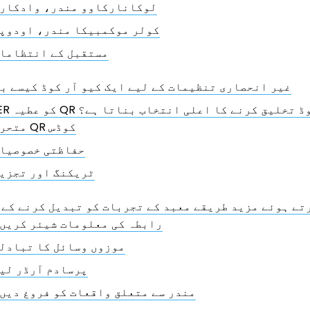
لوکانارکاوو مندر، وادکار
کولر موکمبیکا مندر، اودوپ
مستقبل کے انتظاما
غیر انحصاری تنظیمات کے لیے ایک کیو آر کوڈ کیسے ب
QR TI کو عطیہ QR کوڈ تخلیق کرنے کا اعلی انتخاب بناتا ہے؟
متحرک QR کوڈس
حفاظتی خصوصیا
ٹریکنگ اور تجزی
کرتے ہوئے مزید طریقے معبد کے تجربات کو تبدیل کرنے کے 
رابطہ کی معلومات شیئر کریں
موزوں وسائل کا تبادل
پرسادم آرڈر لی
مندر سے متعلق واقعات کو فروغ دیں