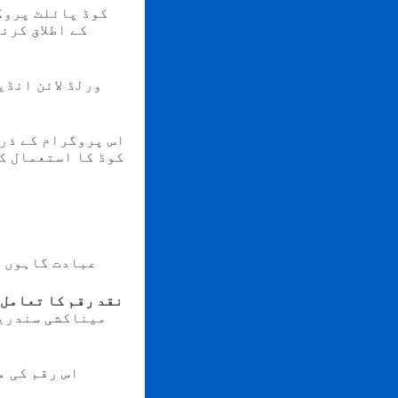
کیا، ڈیجیٹل یا Islamic
ورلڈ لائن انڈی
اس پروگرام کے ذر
عبادت گاہوں ک
نقد رقم کا تعامل
اس رقم کی م