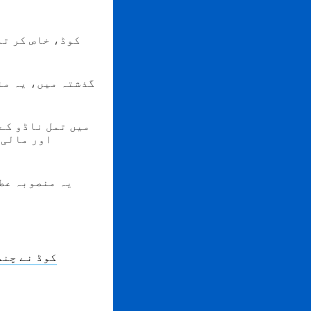
گذشتہ میں، یہ من
اور مالی 
یہ منصوبہ عط
کس طرح ایک R