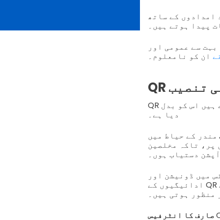
 امدادوں کے ساتھ
ت پیدا ہوتے ہیں۔
بہت سے عمومی اور
قے
ان کو نامعلوم۔
کی تنصیب
QR کوڈز کی تنصیب نے بندہ شاہدین کو کیسے عباداتی خدمات سے متعلق ہوتے ہیں اس کو بدل
دیا ہے۔
مندر کے حیاط میں QR کوڈز راہنمائی کے لیے مددگار طریقے سے رکھے گئے
 پر، تاکہ مخلصین
آپشن دستیاب ہوں۔
س میں ڈونیشن اور
ادائیگیوں کے QR کوڈ کو منتقل کیا جاتا ہے، جو منتبہ کرتا ہے کہ مخلصین کی تعاونات
 منظور ہوتی ہیں۔
نے تمام لوگوں کے لیے
صارف کا انٹرفیس