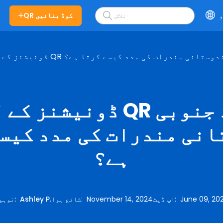
و
QR کوڈ بنائیں
Q کوڈ جنوبی ہندوستانی مندرات کی مدد کیسے کرتا ہے؟
ڈونیشنز کے لیے QR کوڈ 
نی مندرات کی مدد کیس
ہے؟
June 09, 20
:
اپ ڈیٹ
November 14, 2024
:
شائع ہوا
Ashley P.
:
توہی