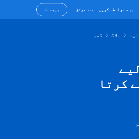
ہم سے رابطہ کریں
مدد مرکز
پیچھے
بلاگ
گھر
جنوبی
ے کرتا
ن