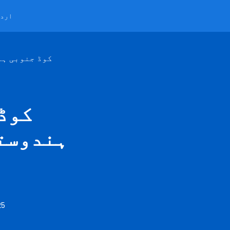
ارد
ڈونیشنز کے لیے R
ہندوستا
25