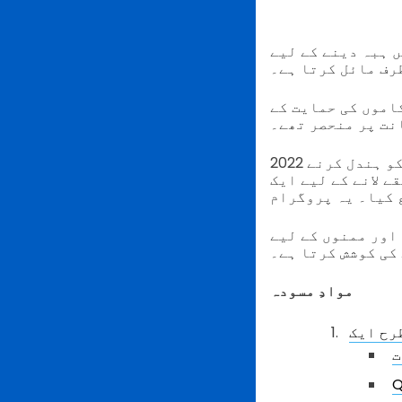
خاص کر تمل ناڈو میں، ہر سال لاکھوں
رف مائل کرتا ہے۔
اموں کی حمایت کے
نت پر منحصر تھے۔
2022 میں تمل ناڈو کے ہندوی مذہبی اور خیراتی تنظیم کے ادارے نے نقد پیسے کو ہندل کرنے
 لانے کے لیے ایک
اور ممنوں کے لیے
کی کوشش کرتا ہے۔
موادِ مسودہ
ت