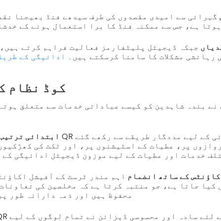
گہرائی سے امیدی مقصدوں کی طرف سیدھے فنڈ بھیجنا نقد
وتا ہے، جس سے ممکنہ فنڈ کا برا استعمال ہونے کے خدشا
دیاں
جبکہ ڈیجیٹل پلیٹفارمز فعالیت فراہم کرتے ہیں، 
 رہائشی مشکلات کا سامنا کرسکتے ہیں۔
ادائیگی کے طری
QR کوڈ نظام 
ابتدائی ترتیب
وازوں پر، عطیات کے اسٹیشنوں پر، اور ٹکٹ کی کھڑکیوں
لف خدمات اور عطیات کے لیے موزون ڈیجیٹل ادائیگی کے 
کاؤنٹس کے ساتھ انضمام
اہم مندر ٹرسٹ کے آفیشل اکاؤنٹ
محفوظ ہیں اور ذمہ دارانہ طور پر
QR کوڈ ادائیگیوں کے لئے سادہ اور محسوسی ڈیزائن 