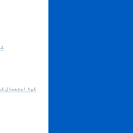
GER
QR کوڈ استعمال 