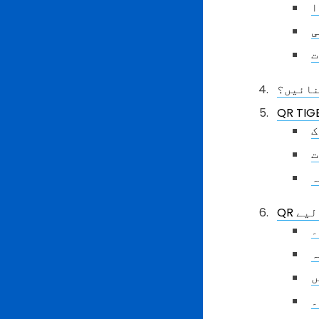
ا
ی
ت
نائیں؟
ت
ہ
لیے
۔
ہ
ں
۔