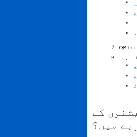
۔
ن
ہ
ی
انا
لب ہے۔
وڈ کیسے رول ادا
بے میں؟