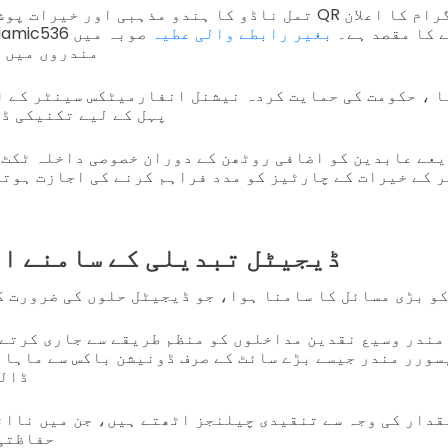
تمل ناڈو کا ہندو مذہبی اور خیرات پوشیدہ آخری دفتر نے QR 
کے اطلاق کرنے کا مقصد ہے۔
بغیر رابطے والی عطیہ
صوبہ میں 536
مندروں میں 
ا ، حکومت کی حمایت کردہ نیشنل انفارمیٹکس سینٹر کے ا
پہل کے لیے تکنیکی ڈ
یعے عابدین کو اضافی روٹھن کے دوران خصوصی داخلہ ٹکٹ
ڈیجیٹل تبدیلی کے سامنے ا
و بڑی مسائل کا سامنا ہوا، جو ڈیجیٹل حلوں کی ضرورت ک
مندر وسیع نقدین مداخلوں کو منظم طریقے سے جاری کرتے 
ڈالر
قدار کی وجہ سے تنقیدی چیلنجز اٹھتے ہیں، جن میں ناان
حفاظتی