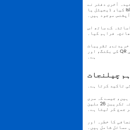
کوڈ پائلٹ پروگرام کا اعلان
آپشنس موجود ہیں۔
ساتذہ کے ساتھ اس
ھانچہ فراہم کیا۔
 خریدنے، تقریبات
کی بکنگ، اور QR کوڈ کا استعمال کر کے خیرات کے چارٹیز کو مدد فراہم کرنے کی اجازت ہوتی
ہے۔
ہم چیلنجات
ی تاکید کرتا ہے۔
ہیں، جیسے کہ سری
میناکشی سندریسورر مندر جیسے بڑے سائٹ کے صرف ڈونیشن باکس سے ماہانہ تکریبن 26 ملین
 جمع کر لیتا ہے۔
صافی کا خطرہ اور
 مسائل شامل ہیں۔