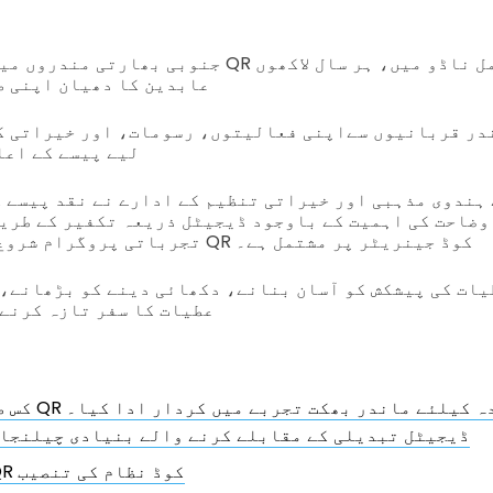
جنوبی بھارتی مندروں میں ہبہ دینے کے لیے QR کوڈ، 
عابدین کا دھیان اپنی ط
در قربانیوں سےاپنی فعالیتوں، رسومات، اور خیراتی ک
لیے پیسے کے اعا
وضاحت کی اہمیت کے باوجود ڈیجیٹل ذریعہ تکفیر کے طریقے
تجرباتی پروگرام شروع کیا۔ یہ پروگرام QR کوڈ جینریٹر پر مشتمل ہے۔
یات کی پیشکش کو آسان بنانے، دکھائی دینے کو بڑھانے، 
عطیات کا سفر تازہ کرنے 
Q کوڈ نے چندہ کیلئے ماندر بھکت تجربے میں کردار ادا کیا۔
ڈیجیٹل تبدیلی کے مقابلے کرنے والے بنیادی چیلنجا
QR کوڈ نظام کی تنصیب