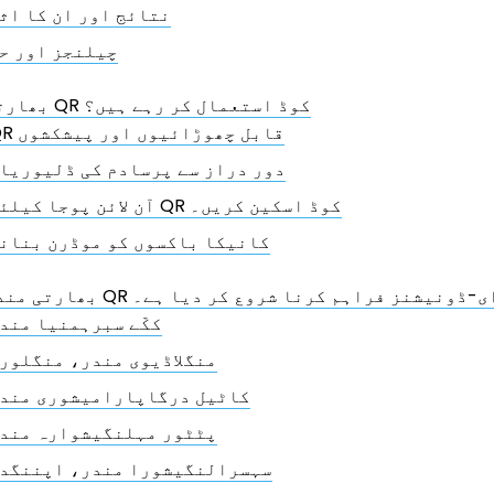
نتائج اور ان کا اث
چیلنجز اور ح
بھارتی مندر QR کوڈ استعمال کر رہے ہیں؟
QR قابل چھوڑائیوں اور پیشکشوں
دور دراز سے پرسادم کی ڈلیوریا
آن لائن پوجا کیلئے QR کوڈ اسکین کریں۔
کانیکا باکسوں کو موڈرن بنان
 کوڈ کے ذریعے ای-ڈونیشنز فراہم کرنا شروع کر دیا ہے۔
ککّے سبرہمنیا مند
منگلاڈیوی مندر، منگلور
کاٹیل درگاپارامیشوری مند
پٹٹور مہلنگیشوارہ مند
سہسرالنگیشورا مندر، اپننگد