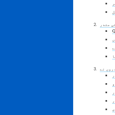
ر
ل
ں
ا
ر
و
ر
ر
ی