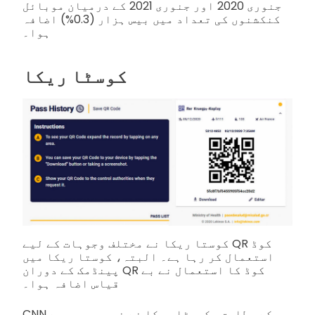
جنوری 2020 اور جنوری 2021 کے درمیان موبائل
کنکشنوں کی تعداد میں بیس ہزار (0.3%) اضافہ
ہوا۔
کوسٹا ریکا
کوستا ریکا نے مختلف وجوہات کے لیے QR کوڈ
استعمال کر رہا ہے۔ البتہ، کوستا ریکا میں
پینڈمک کے دوران QR کوڈ کا استعمال نے بے
قیاس اضافہ ہوا۔
CNN کے مطابق، کوسٹا ریکا نے نومبر میں سے