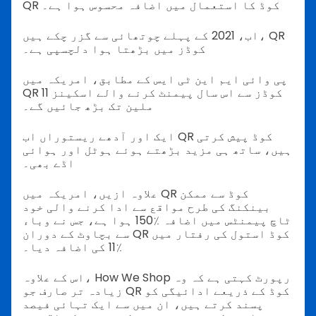
QR کوڈ کا استعمال میں اضافہ محسوس ہوا ہے۔
اب، 2021 کے پہلے چوتھائی سے گزر چکے ہیں، QR
کوڈز میں بڑھتا ہوا دلچسپی ہے۔
پی وائی ایم این ٹی ایس کے مطابق، امریکہ میں
QR کوڈز سے اس سال پیمنٹ کرنے والے اسکینز 11
ملین تک بڑھ جائیں گے۔
ایک اور آدھے ریستوراں اب QR کوڈ پیش کرتی
ہیں، ساتھ ہی مزید بڑھتے ہوئے ہوٹل اور ہوائی
اڈے بھی۔
علاوہ ازیں، امریکہ میں QR کوڈ سے ممکن
بینکنگ کی طرح مواقع سے ادا کرنے والی خود
ٹاچ پیمنٹس میں اضافہ ٪150 ہوا ہے، جس نے وباء
سے بچاوٹ کے دوران QR کوڈ استول کی رفتار میں
٪11 کی اضافہ دیا۔
اس کے علاوہ، How We Shop رپورٹ کہتی ہے کہ وہ
زیادہ تر صارف جو QR کوڈ کے ذریعے ادائیگی کو
پسند کرتے ہیں، ان میں سے ایک تہائی فیصد