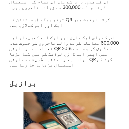
اس کے علاوہ، اس کے پاس اس نظام کا استعمال
کرنے والے 300,000 سے زیادہ تاجروں ہیں۔
ٹوڈو پیگو ارجنٹائن کے QR کوڈ مارکیٹ میں
ایک اور اہم کھلاڑی ہے۔
اس کے پاس ایک ملین اور ایک آدھ کھریدار اور
600,000 معاملہ کرنے والے تاجروں کی ثبوت شدہ
تعداد ہے۔ یہ اپنی QR کوڈ پش کی وجہ سے 2018
میں اپنی ایپ ڈاؤن لوڈنگ کو تین گنا بڑھا
دیا۔ اب، یہ منفرد طریقے سے اپنی QR کوڈ کی
استعمال بڑھاتا جا رہا ہے۔
برازیل