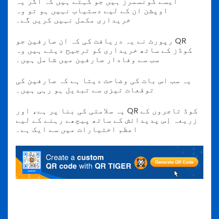
ایسے کونسمرز ہیں جو کہتے ہیں کہ اگر یہ
اوپشن ان کے لیے دستیاب نہیں ہو تو وہ
خریداری مکمل نہیں کریں گے۔
رپورٹ نے یہ دریافت کی کہ ان صارفین جو QR
کوڈز کے ساتھ خریداری کو ترجیح دیتے ہیں وہ
سب سے وفادار صارفین میں شامل ہیں۔
یہ سب اس بات کی وضاحت دیتا ہے کہ صارفین کی
توقعات تیزی سے تبدیل ہو رہی ہیں۔
یہ سلامتی کی بنا پر ہے، اور QR کوڈ تاجروں کے
زریعہ اِس پدیدائش کے ساتھ پیچھے رہنے کے لیے
اعظم اختیارات میں سے ایک ہے۔