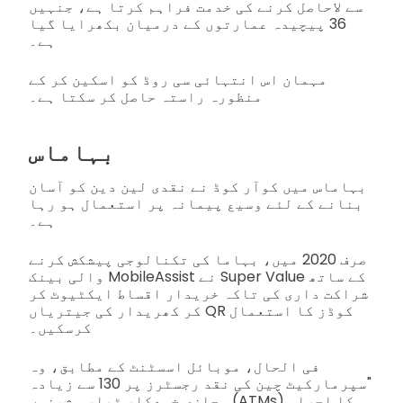
سے لاحاصل کرنے کی خدمت فراہم کرتا ہے، جنہیں
36 پیچیدہ عمارتوں کے درمیان بکھرایا گیا
ہے۔
مہمان اس انتہائی سی روڈ کو اسکین کر کے
منظورہ راستہ حاصل کر سکتا ہے۔
بہاماس
بہاماس میں کوآر کوڈ نے نقدی لین دین کو آسان
بنانے کے لئے وسیع پیمانہ پر استعمال ہو رہا
ہے۔
صرف 2020 میں، بہاما کی تکنالوجی پیشکش کرنے
والی بینک MobileAssist نے Super Value کے ساتھ
شراکت داری کی تاکہ خریدار اقساط ایکٹیوٹ کر
کر کھریدار کی جیتریاں QR کوڈز کا استعمال
کرسکیں۔
فی الحال، موبائل اسسٹنٹ کے مطابق، وہ
"سپرمارکیٹ چین کی نقد رجسٹرز پر 130 سے زیادہ
مجازی خودکار ٹیلر مشینوں (ATMs) کا اجراء