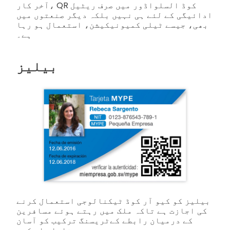
آخر کار، QR کوڈ السلواڈور میں صرف ریٹیل
ادائیگی کے لئے ہی نہیں بلکہ دیگر صنعتوں میں
بھی، جیسے ٹیلی کمیونیکیشن، استعمال ہو رہا
ہے۔
بیلیز
بیلیز کو کیو آر کوڈ ٹیکنالوجی استعمال کرنے
کی اجازت ہے تاکہ ملک میں رہتے ہوئے مسافرین
کے درمیان رابطے کےٹریسنگ ترکیب کو آسان