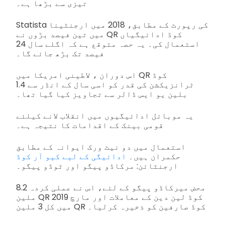
تیزی سے بڑھا ہے۔
Statista کی رپورٹ کے مطابق، 2018 میں ارجنٹینا
میں تین فیصد بڑوں نے QR کوڈ ادائیگیاں
استعمال کی۔ یہ حصہ متوقع ہے کہ اگلے سال 24
فیصد تک بڑھ جائے گا۔
اس دوران ، لاطینی امریکا میں QR کوڈ
ٹرانزیکشن کی قدر کو اسی سال کے انڈر سے 1.4
بلین یو ایس ڈالر سے تجاویز کیا گیا تھا۔
یہ موبائل ادائیگیوں میں انقلاب لانے کیلئے
قومی بینک کے اقدامات کا نتیجہ ہے۔
استعمال میں دو نیٹ ورک ایوانہ کے مطابق
حکمران ہیں۔
ادائیگی کے لیے کیو آر کوڈ
ارجنٹائن: مرکاڈو پیگو اور ٹوڈو پیگو۔
محض میرکاڈو پیگو کے لئے، اس نے عملی کردہ 8.2
ملین QR کوڈ لین دین کے معاملات اور مارچ 2019
میں کل 3 ملین QR کوڈ صارفین کو ذخیرہ کرلیا۔