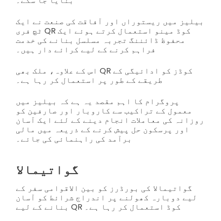
بنایا جا سکے۔
بیلیز میں ریستوراں اور آفاقت کی صنعت نے ایک
ٹچ فری QR کوڈ مینو استعمال کرتے ہوئے ایک
محفوظ ڈائننگ تجربہ مسلسل بنانے کی خدمت
فراہم کرنے کے لیے کرائے دار ہیں۔
اس کے علاوہ، ملک بھی QR کوڈز کو ادائیگی کے
طریقے کے طور پر استعمال کر رہا ہے۔
پروگرام کا اہم مقصد یہ ہے کہ بیلیز میں
معمول کے تراکیب سے کاروبار اور صارفین کو
روزانہ کی معاملات انجام دینے کے لئے ایک آسان
اور پرسکون حل پیش کرنے کے ذریعہ میں مالی
برآمد کی راہنمائی کی جائے۔
گواتیمالا
گواتیمالا کی بورڈرز کو بین الاقوامی سفر کے
لیے دوبارہ کھولنے پر اندراج شرائط کو آسان
بنانے کے لیے QR کوڈ استعمال کر رہا ہے۔