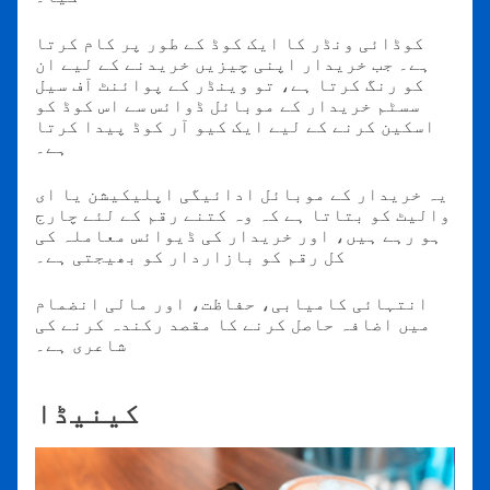
کوڈائی ونڈر کا ایک کوڈ کے طور پر کام کرتا
ہے۔ جب خریدار اپنی چیزیں خریدنے کے لیے ان
کو رنگ کرتا ہے، تو وینڈر کے پوائنٹ آف سیل
سسٹم خریدار کے موبائل ڈوائس سے اس کوڈ کو
اسکین کرنے کے لیے ایک کیو آر کوڈ پیدا کرتا
ہے۔
یہ خریدار کے موبائل ادائیگی اپلیکیشن یا ای
والیٹ کو بتاتا ہے کہ وہ کتنے رقم کے لئے چارج
ہو رہے ہیں، اور خریدار کی ڈیوائس معاملہ کی
کل رقم کو بازاردار کو بھيجتی ہے۔
انتہائی کامیابی، حفاظت، اور مالی انضمام
میں اضافہ حاصل کرنے کا مقصد رکندہ کرنے کی
شاعری ہے۔
کینیڈا