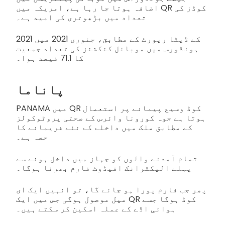
اضافہ ہوتا جا رہا ہے، امریکہ میں QR کوڈز کی
تعداد میں بڑھوتری کی امید ہے۔
2021 کے ڈیٹا رپورٹ کے مطابق، جنوری 2021 میں
ہونڈورس میں موبائل کنکشنز کی تعداد جمعیت
کا 71.1 فیصد ہوا۔
پاناما
PANAMA میں QR کوڈ وسیع پیمانے پر استعمال
ہوتا ہے جوہ کورونا وائرس کے صحتی پروٹوکولز
کے مطابق ملک میں داخلے کے نئے فریمانے کا
حصہ ہے۔
تمام آمدنے والوں کو جہاز میں داخل ہونے سے
پہلے الیکٹرانک افیڈوٹ فارم بھرنا ہوگا۔
پھر جب فارم پورا ہو جائے گا، تو انہیں ایک ای
میل موصول ہوگی جس میں ایک QR کوڈ ہوگا جسے
ہوائی اڈے کے عملہ اسکین کر سکتے ہیں۔