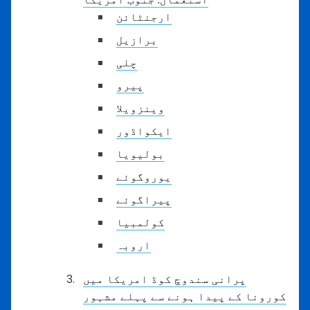
ارجنٹائن
برازیل
چلی
پیرو
وینزویلا
ایکواڈور
بولیویا
یوروگوئے
پیراگوئے
کولمبیا
اروبہ
پرانی سندوچ کوڈ امریکا میں
کورونا کے پیدا ہونے سے پہلے مشہور