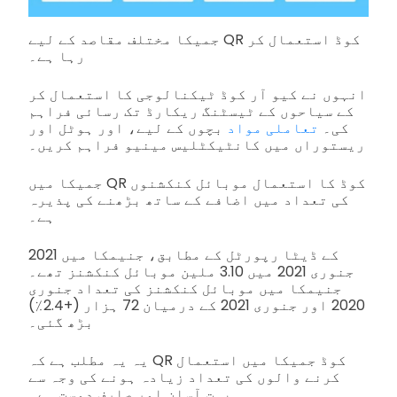
جمیکا مختلف مقاصد کے لیے QR کوڈ استعمال کر
رہا ہے۔
انہوں نے کیو آر کوڈ ٹیکنالوجی کا استعمال کر
کے سیاحوں کے ٹیسٹنگ ریکارڈ تک رسائی فراہم
کی۔
تعاملی مواد
بچوں کے لیے، اور ہوٹل اور
ریستوراں میں کانٹیکٹلیس مینیو فراہم کریں۔
جمیکا میں QR کوڈ کا استعمال موبائل کنکشنوں
کی تعداد میں اضافے کے ساتھ بڑھنے کی پذیرہ
ہے۔
2021 کے ڈیٹا رپورٹل کے مطابق، جنیمکا میں
جنوری 2021 میں 3.10 ملین موبائل کنکشنز تھے۔
جنیمکا میں موبائل کنکشنز کی تعداد جنوری
2020 اور جنوری 2021 کے درمیان 72 ہزار (+2.4٪)
بڑھ گئی۔
یہ یہ مطلب ہے کہ QR کوڈ جمیکا میں استعمال
کرنے والوں کی تعداد زیادہ ہونے کی وجہ سے
بہت آسان اور صارف دوست ہے۔