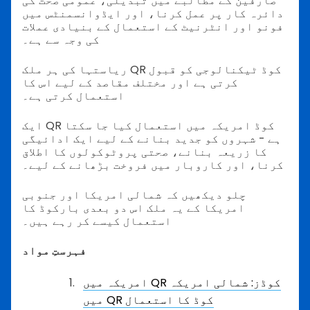
صارفین کے مطالبے میں تبدیلی، عمومی صحت کی
دائرہ کار پر عمل کرنا، اور ایڈوانسمنٹس میں
فونو اور انٹرنیٹ کے استعمال کے بنیادی عملات
کی وجہ سے ہے۔
ریاستہا کی ہر ملک QR کوڈ ٹیکنالوجی کو قبول
کرتی ہے اور مختلف مقاصد کے لیے اس کا
استعمال کرتی ہے۔
ایک QR کوڈ امریکہ میں استعمال کیا جا سکتا
ہے - شہروں کو جدید بنانے کے لیے ایک ادائیگی
کا زریعہ بنانے، صحتی پروٹوکولوں کا اطلاق
کرنا، اور کاروبار میں فروخت بڑھانے کے لیے۔
چلو دیکھیں کہ شمالی امریکا اور جنوبی
امریکا کے یہ ملک اس دو بعدی بارکوڈ کا
استعمال کیسے کر رہے ہیں۔
فہرستِ مواد
امریکہ میں QR کوڈز: شمالی امریکہ
میں QR کوڈ کا استعمال