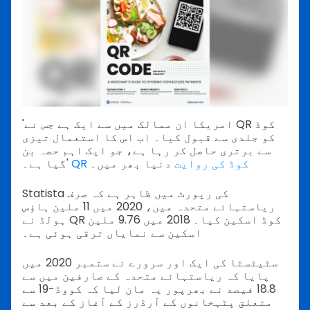
'امریکا ان ممالک میں سے ایک ہے جس نے QR کوڈ
کو جلدی سے قبول کیا۔ اب اس کا استعمال تیزی
سے برتری حاصل کر رہا ہے، جو ایک اہم حصہ بن
QR کوڈ کی روایت
دنیا بھر میں۔
گیا ہے۔'
Statista کی رپورٹ میں ظاہر ہے کہ صرف
ریاستہائے متحدہ میں، 2020 میں 11 ملین ہاؤس
ہولڈ نے QR کوڈ اسکین کیا۔ 2018 میں 9.76 ملین
اسکین سے نمایاں ترقی ہوئی ہے۔
سٹیٹسٹا کی ایک اور سرورے نے ستمبر 2020 میں
پایا کہ ریاستہائے متحدہ کے صارفین میں سے
18.8 فیصد نے بھرپور یہ مان لیا کہ کووڈ-19 سے
متعلق پٹہخانوں کے آرڈرز کے آغاز کے بعد سے