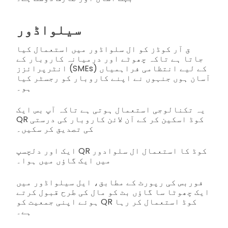
سیلواڈور
ق آر کوڈز کو ال سلواڈور میں استعمال کیا
جاتا ہے تاکہ چھوٹے اور درمیانہ کاروبار کے
انٹرپرائزز (SMEs) کے لیے انتظامی فراہمیاں
آسان ہوں جنہوں نے اپنے کاروبار کو رجسٹر کیا
ہو۔
یہ تکنالوجی استعمال ہوتی ہے تاکہ آپ بس ایک
QR کوڈ اسکین کر کے آن لائن کاروبار کی درستی
کی تصدیق کر سکیں۔
ایک اور دلچسپ QR کوڈ کا استعمال ال سلوادور
میں ایک گاؤں میں ہوا۔
فوربس کی رپورٹ کے مطابق، ایل سیلواڈور میں
ایک چھوٹا سا گاؤں بٹ کو مال کی طرح قبول کرتے
ہوئے اپنی جمعیت کو QR کوڈ استعمال کر رہا
ہے۔