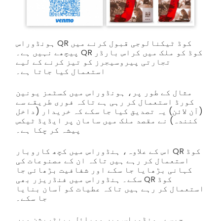
ہونڈوراس QR کوڈ ٹیکنالوجی قبول کرنے میں
پیچھے نہیں ہے۔ QR کوڈ کو ملک میں کراس بارڈر
تجارتی پیروسیجرز کو تیز کرنے کے لیے
استعمال کیا جاتا ہے۔
مثال کے طور پر، ہونڈوراس میں کسٹمز یونین
کورڈ استعمال کر رہی ہے تاکہ فوری طریقے سے
(آن لائن) یہ تصدیق کیا جا سکے کہ خریدار (داخل
کنندہ) نے مقصد ملک میں سامان پر ایڈیڈ ٹیکس
پیشہ کر چکا ہے۔
اس کے علاوہ، ہنڈوراس میں کچھ کاروبار QR کوڈ
استعمال کر رہے ہیں تاکہ ان کے مصنوعات کی
کہانی بڑھایا جا سکے اور شفافیت بڑھائی جا
سکے۔ ہنڈوراس میں فنڈریزر بھی QR کوڈ
استعمال کر رہے ہیں تاکہ عطیات کو آسان بنایا
جا سکے۔
جیسے ہونڈوراس میں موبائل پینٹریشن میں