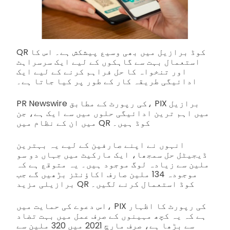
QR کوڈ برازیل میں بھی وسیع پیشکش ہے۔ اس کا
استعمال بہت سے گاہکوں کے لیے ایک سرسراہٹ
اور تنخواہ کا حل فراہم کرنے کے لیے ایک
ادائیگی طریقہ کار کے طور پر کیا جاتا ہے۔
PR Newswire کی رپورٹ کے مطابق، PIX برازیل
میں اہم ترین ادائیگی حلوں میں سے ایک ہے، جن
میں ان کے نظام میں QR کوڈ ہیں۔
انہوں نے اپنے صارفین کے لیے یہ بہترین
ڈیجیٹل حل سمجھا، ایک مارکیٹ میں جہاں دو سو
ملین سے زیادہ لوگ موجود ہیں۔ یہ متوقع ہے کہ
موجودہ 134 ملین صارف اکاؤنٹز بڑھیں گے جب
برازیلی مزید QR کوڈ استعمال کرنے لگیں۔
اس دعوے کی حمایت میں، PIX کی رپورٹ کا اظہار
ہے کہ یہ کچھ مہینوں کے صرف عمل میں بہت تضاد
سے بڑھا ہے، صرف مارچ 2021 میں 320 ملین سے