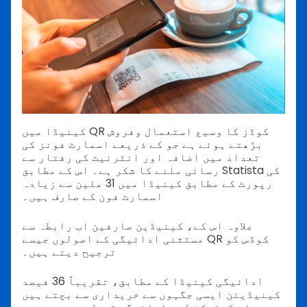
کینیڈا میں QR کوڈز کا وسیع استعمال وفروش
بڑھتے ہوئے ہے جو کے ذریعے اسمارٹ فونز کی
تعداد میں اضافہ اور انٹرنیٹ کی رفتار سے
رسائی ملنے کا شکر ہے۔ اس کے مطابق Statista کی
رپورٹ کے مطابق کینیڈا میں 31 ملین سے زیادہ
اسمارٹ فون کے صارف ہیں۔
علاوہ اس کے، کینیڈین صارفین اب رابطہ سے
مستثنی ادائیگی کے اصولوں جیسے QR کوڈس کو
ترجیح دیتے ہیں۔
ادائیگی کینیڈا کے مطابق، تقریباً 36 فیصد
کینیڈیئن ایسی جگہوں سے خریداری سے بچتے ہیں