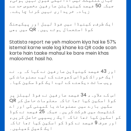
جہاں کنٹیکٹ لیس ادائیگی قبول نہیں ہوتی،
جبکہ 50 فیصد کینیڈیئن صارفین مخصوص حد سے
زیادہ خریداری نہیں کرنا چاہتے۔
ایک طرف، کینیڈا میں فوڈ لیبل اور پیکیجنگ
میں بھی QR کوڈ استعمال ہوتے ہیں۔
Statista report ne yeh maloom kiya hai ke 57%
istemal karne wale log khane ka QR code scan
karte hain taake mahsul ke bare mein khas
maloomat hasil ho.
اور 43 فیصد کینیڈین صارفین نے کہا کہ وہ نے
ایک خوراک کوڈاس کھوجنے کے لیے مصنوعات کی
ویب سائٹ دیکھنے کے لیے ایک کوڈ سکین کیا۔
اس کے علاوہ، 34 فیصد صارفین نے فوڈ لیبلز پر
QR کوڈ اسکین کیا تھا تاکہ معلومات حاصل کر
سکیں بارے میں مصنوعات یا کمپنی کی اور اے
کنٹیسٹ میں شرکت کریں۔ جبکہ 25 فیصد نے کوڈ
کو اسکین کیا تھا تاکہ ایک ریسیپی حاصل کریں،
اور صرف 9 فیصد نے کوڈ کو اسکین کیا تھا تاکہ
ایک کھیل کھیلیں۔