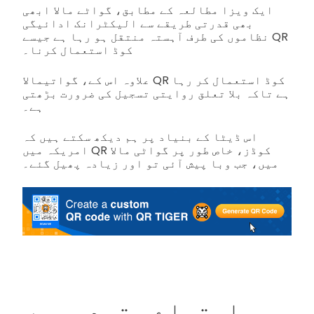
ایک ویزا مطالعہ کے مطابق، گواٹے مالا ابھی
بھی قدرتی طریقے سے الیکٹرانک ادائیگی
نظاموں کی طرف آہستہ منتقل ہو رہا ہے جیسے QR
کوڈ استعمال کرنا۔
علاوہ اس کے، گواتیمالا QR کوڈ استعمال کر رہا
ہے تاکہ بلا تعلق روایتی تسجیل کی ضرورت بڑھتی
ہے۔
اس ڈیٹا کے بنیاد پر ہم دیکھ سکتے ہیں کہ
امریکہ میں QR کوڈز، خاص طور پر گواٹی مالا
میں، جب وبا پیش آئی تو اور زیادہ پھیل گئے۔
ریاستہاے متحدہ میں