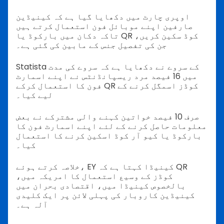
اوپری چارٹ میں دکھایا گیا ہے کہ کینیڈین
صارفین اپنے موبائل فون استعمال کرتے ہیں
تاکہ دکان میں بارکوڈ یا QR کوڈ سکین کریں،
جن کی تفصیل جنس کے مابین کی گئی ہے۔
Statista کے سروے نے دکھایا ہے کہ سروے کی مدت
میں 16 فیصد مرد ریسپانڈنٹس نے اپنے اسمارٹ
فون کا استعمال کرکے QR کوڈز اسمگل کرنے کے
لیے کیا۔
صرف 10 فیصد خواتین کہنے والی مشترکے نے بعض
معلومات حاصل کرنے کے لئے اپنے اسمارٹ فون کا
بارکوڈ یا کیو آر کوڈ اسکین کرنے کا استعمال
کیا۔
خلاصہ کرتے ہوئے، EY کینیڈا کہتا ہے کہ QR
کوڈز کے وسیع استعمال کا امریکہ میں،
بالخصوص کینیڈا میں، اقتصادی بحران میں
کینیڈین کاروبار کی پہلی لائن پر ایک کلیدی
آلہ ہے۔