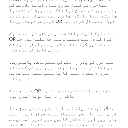
سیاحوں کو قبول شروع کیا۔ اس نے ملازمت کی
پابندیوں کو آسان کیا تاکہ زائرین کو اٹھایا
جا سکے۔ سیاح انڈراجانسی پروسیس کو تیز کرنے
کیلیے، کوسٹا ریکا QR کوڈ استعمال کرتا ہے۔
وہنے ایک الیکٹرانک صحت پاس لانچ کیا جسے ایک
QR کوڈ کے ذریعے دستیاب کیا جا سکتا ہے۔ جب
اسے اسکین کیا جائے، تو ایک سیاحتی فارم تک
رسائی حاصل کر سکے گا۔
سیاحوں کو پھر رابطے کی معلومات، پاسپورٹ،
اور فلائٹ کی معلومات بھرنی ہوگی، اس کے ساتھ
ضروری سفری بیمہ کا پالیسی نمبر بھی شامل
کرنا ہوگا۔
علاوہ، ایک QR کوڈ بھی استعمال کیا جاتا ہے
تاکہ راہ نما ہونا آسان ہو۔
مثلاً، کوسٹا ریکا کے دارالحکومت سان جوزے کا
قومی اور تاریخی ہسپتال سینٹ خوان ڈیوس اپنے
بازاروں اور انتظار گاہوں میں ٹھری آسانی سے
ملنے والے معلومات اور راہنمائی کے مقامات