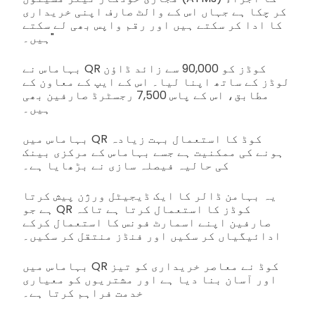
کر چکا ہے جہاں اس کے والٹ صارف اپنی خریداری
کا ادا کر سکتے ہیں اور رقم واپس بھی لے سکتے
ہیں۔"
بہاماس نے QR کوڈز کو 90,000 سے زائد ڈاؤن
لوڈز کے ساتھ اپنا لیا۔ اس کے ایپ کے معاون کے
مطابق، اس کے پاس 7,500 رجسٹرڈ صارفین بھی
ہیں۔
بہاماس میں QR کوڈ کا استعمال بہت زیادہ
ہونے کی ممکنیت ہے جسے بہاماس کے مرکزی بینک
کی حالیہ فیصلہ سازی نے بڑھایا ہے۔
یہ بہامن ڈالر کا ایک ڈیجیٹل ورژن پیش کرتا
ہے جو QR کوڈز کا استعمال کرتا ہے تاکہ
صارفین اپنے اسمارٹ فونس کا استعمال کرکے
ادائیگیاں کر سکیں اور فنڈز منتقل کر سکیں۔
بہاماس میں QR کوڈ نے معاصر خریداری کو تیز
اور آسان بنا دیا ہے اور مشتریوں کو معیاری
خدمت فراہم کرتا ہے۔