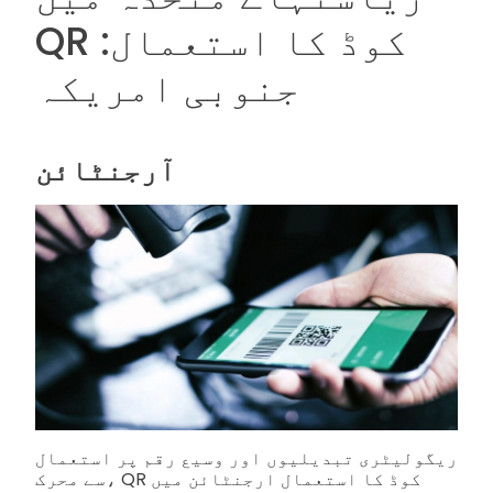
QR کوڈ کا استعمال:
جنوبی امریکہ
آرجنٹائن
ریگولیٹری تبدیلیوں اور وسیع رقم پر استعمال
سے محرک، QR کوڈ کا استعمال ارجنٹائن میں