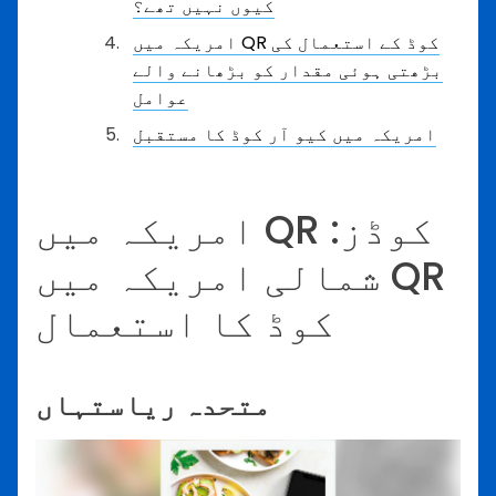
کیوں نہیں تھے؟
امریکہ میں QR کوڈ کے استعمال کی
بڑھتی ہوئی مقدار کو بڑھانے والے
عوامل
امریکہ میں کیو آر کوڈ کا مستقبل
امریکہ میں QR کوڈز:
شمالی امریکہ میں QR
کوڈ کا استعمال
متحدہ ریاستہاں