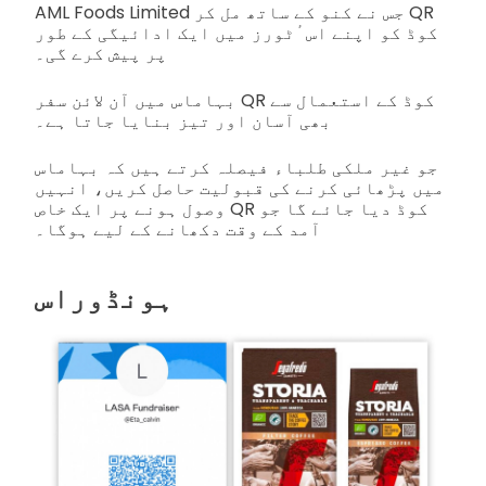
AML Foods Limited جس نے کنو کے ساتھ مل کر QR
کوڈ کو اپنے اسٴٹورز میں ایک ادائیگی کے طور
پر پیش کرے گی۔
بہاماس میں آن لائن سفر QR کوڈ کے استعمال سے
بھی آسان اور تیز بنایا جاتا ہے۔
جو غیر ملکی طلباء فیصلہ کرتے ہیں کہ بہاماس
میں پڑھائی کرنے کی قبولیت حاصل کریں، انہیں
وصول ہونے پر ایک خاص QR کوڈ دیا جائے گا جو
آمد کے وقت دکھانے کے لیے ہوگا۔
ہونڈوراس