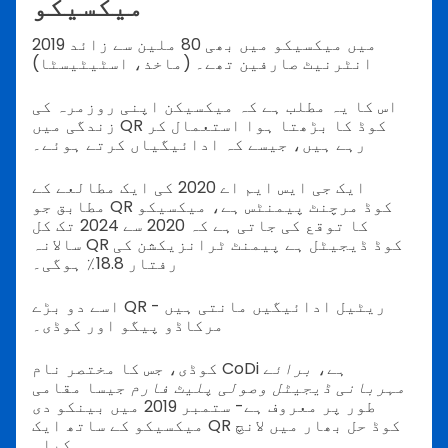
میکسیکو
2019 میں میکسیکو میں بھی 80 ملین سے زائد
انٹرنیٹ صارفین تھے۔ (ماخذ، اسٹیٹیسٹا)
اس کا یہ مطلب ہے کہ میکسیکن اپنی روزمرہ کی
زندگی میں QR کوڈ کا بڑھتا ہوا استعمال کر
رہے ہیں، جیسے کہ ادائیگیاں کرتے ہوئے۔
ایک جی ایس ایم اے 2020 کی ایک مطالعے کے
مطابق جو QR کوڈ مرچنٹ پیمنٹس ہے، میکسیکو
کا توقع کی جاتی ہے کہ 2020 سے 2024 تک کل
سالانہ QR کوڈ ڈیجیٹل ہے پیمنٹ ٹرانزیکشن کی
رفتار 18.8٪ ہوگی۔
اسے دو بڑے QR ریٹیل ادائیگیں مانتی ہیں -
مرکاڈو پیگو اور کوڈی۔
کوڈی، جس کا مختصر نام CoDi ہے،
برائے
مہربانی ڈیجیٹل وصولی پلیٹ فارم
جیسا مقامی
طور پر معروف ہے- ستمبر 2019 میں بینکو دی
میکسیکو کے ساتھ ایک QR کوڈ حل بھار میں لانچ
کیا۔