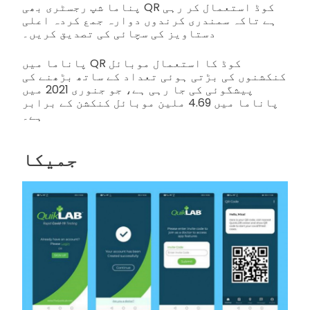
پناما شپ رجسٹری بھی QR کوڈ استعمال کر رہی
ہے تاکہ سمندری کرندوں دوارہ جمع کردہ اعلی
دستاویز کی سچائی کی تصدیق کریں۔
پاناما میں QR کوڈ کا استعمال موبائل
کنکشنوں کی بڑتی ہوئی تعداد کے ساتھ بڑھنے کی
پیشگوئی کی جا رہی ہے، جو جنوری 2021 میں
پاناما میں 4.69 ملین موبائل کنکشن کے برابر
ہے۔
جمیکا