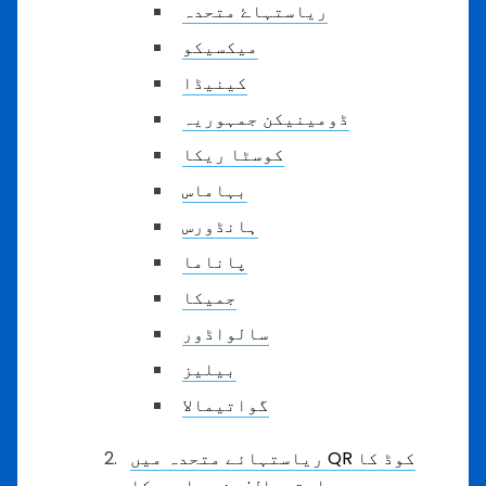
ریاستہاۓ متحدہ
میکسیکو
کینیڈا
ڈومینیکن جمہوریہ
کوسٹا ریکا
بہاماس
ہانڈورس
پاناما
جمیکا
سالواڈور
بیلیز
گواتیمالا
ریاستہائے متحدہ میں QR کوڈ کا
استعمال: جنوب امریکا