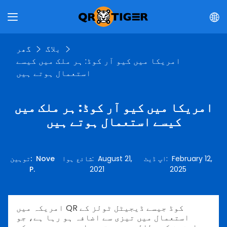
بلاگ
گھر
امریکا میں کیو آر کوڈ: ہر ملک میں کیسے
استعمال ہوتے ہیں
امریکا میں کیو آر کوڈ: ہر ملک میں
کیسے استعمال ہوتے ہیں
February 12,
:
اپ ڈیٹ
August 21,
:
شائع ہوا
Nove
:
توہین
P.
2021
2025
امریکہ میں QR کوڈ جیسے ڈیجیٹل ٹولز کے
استعمال میں تیزی سے اضافہ ہو رہا ہے، جو