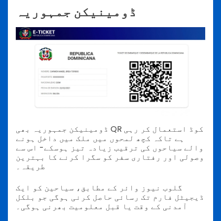
ڈومینیکن جمہوریہ
ڈومینیکن جمہوریہ بھی QR کوڈ استعمال کر رہی
ہے تاکہ کچھ لمحوں میں ملک میں داخل ہونے
والے سیاحوں کی ترقیب زیادہ تیز ہوسکے- اس سے
وصولی اور رفتاری سفر کو سگرا کرنے کا بہترین
طریقہ۔
گلوب نیوز وائر کے مطابق، سیاحین کو ایک
ڈیجیٹل فارم تک رسائی حاصل کرنی ہوگی جو بلکل
آمدنی کے وقت یا قبل معلومیت بھرنی ہوگی۔