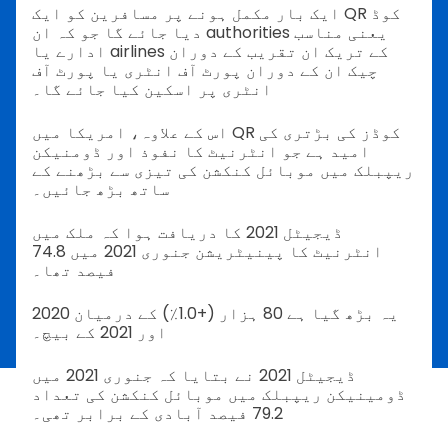
ایک بار مکمل ہونے پر مسافرین کو ایک QR کوڈ
دیا جائے گا جو کہ ان authorities یعنی مناسب
ادارے یا airlines کے تریک ان تقریب کے دوران
چیک ان کے دوران پورٹ آف انٹری یا پورٹ آف
انٹری پر اسکین کیا جائے گا۔
اس کے علاوہ، امریکا میں QR کوڈز کی بڑتری کی
امید ہے جو انٹرنیٹ کا نفوذ اور ڈومنیکن
ریپبلک میں موبائل کنکشن کی تیزی سے بڑھنے کے
ساتھ بڑھ جائیں۔
ڈیجیٹل 2021 کا دریافت ہوا کہ ملک میں
انٹرنیٹ کا پینیٹریشن جنوری 2021 میں 74.8
فیصد تھا۔
یہ بڑھ گیا ہے 80 ہزار (+1.0٪) کے درمیان 2020
اور 2021 کے بیچ۔
ڈیجیٹل 2021 نے بتایا کہ جنوری 2021 میں
ڈومینیکن ریپبلک میں موبائل کنکشن کی تعداد
79.2 فیصد آبادی کے برابر تھی۔