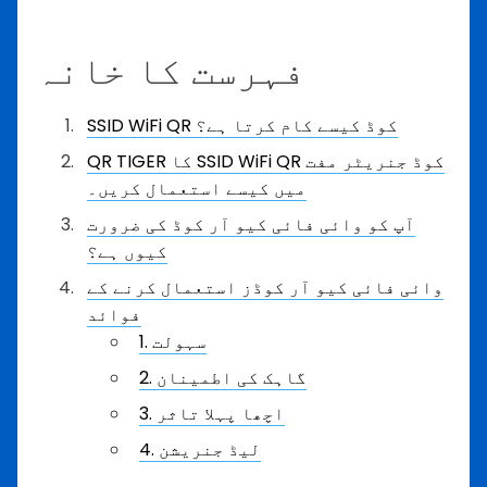
فہرست کا خانہ
SSID WiFi QR کوڈ کیسے کام کرتا ہے؟
QR TIGER کا SSID WiFi QR کوڈ جنریٹر مفت
میں کیسے استعمال کریں۔
آپ کو وائی فائی کیو آر کوڈ کی ضرورت
کیوں ہے؟
وائی فائی کیو آر کوڈز استعمال کرنے کے
فوائد
1. سہولت
2. گاہک کی اطمینان
3. اچھا پہلا تاثر
4. لیڈ جنریشن