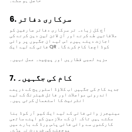
حاصل ہو سکے۔
6. سرکاری دفاتر
آج کل زیادہ تر سرکاری دفاتر صارفین کو
ملاقاتیں طے کرنے اور آن لائن لین دین کرنے کی
اجازت دیتے ہیں، اس لیے ان جگہوں پر وائی
فائی کے لیے ایک QR کوڈ اچھا کام کرے گا۔
مزید لمبی قطاریں اور پیچیدہ عمل نہیں۔
7. کام کی جگہیں۔
جدید کام کی جگہیں اب کلاؤڈ اسٹوریج کے ذریعے
اندرونی مواصلات اور فائل شیئرنگ کے لیے
انٹرنیٹ کا استعمال کرتی ہیں۔
مینیجرز وائی فائی کے لیے ایک کیو آر کوڈ بنا
سکتے ہیں تاکہ ان کے ملازمین کو اپنے ساتھی
کارکنوں سے وائی فائی پاس ورڈ کے بارے میں
پوچھنے کی ضرورت نہ پڑے۔