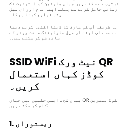
ترتیب دے سکتے ہیں جہاں صارفین کو انٹرنیٹ تک
رسائی حاصل کرنے سے پہلے اپنا نام اور ای میل
پتہ فراہم کرنا ہوگا۔
یہ طریقہ آپ کو صارف کا ڈیٹا اکٹھا کرنے دیتا
ہے جسے آپ اپنے ای میل مارکیٹنگ سافٹ ویئر کے
ساتھ ضم کر سکتے ہیں۔
SSID WiFi نیٹ ورک QR
کوڈز کہاں استعمال
کریں۔
یہاں کچھ ایسی جگہیں ہیں جہاں QR کوڈ بہترین
کام کر سکتے ہیں:
1. ریستوراں