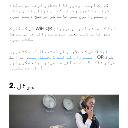
گاہک اپنے آرڈرز کا انتظار کرتے ہوئے کام
کرنے یا تفریح کرنے کے لیے وائی فائی والے
ریستورانوں میں جانے کو ترجیح دیتے ہیں۔
آپ کے گاہک WiFi QR کوڈ کے ساتھ لمبے پاس ورڈز
میں ٹائپ کیے بغیر تیزی سے وائی فائی سے جڑ
سکتے ہیں۔
ایک
اس کے علاوہ، آپ استعمال کر سکتے ہیں a
ریستوران کے لئے ڈیجیٹل مینو
یا ایک QR کوڈ
مینو تاکہ گاہک آسانی سے مینو دیکھ سکیں اور
آرڈر دے سکیں۔
2. ہوٹل