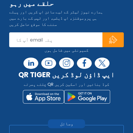
حلقے میں رہو
ہمارے نیوز لیٹر کے لیے سائن اپ کریں اور پہلے
ہی پروموشنز، اپ ڈیٹس، اور ٹپس کے بارے میں
سننے کا موقع حاصل کریں
کمیونٹی میں شامل ہوں
QR TIGER ایپ ڈاؤن لوڈ کریں
چلتے پھرتے QR کوڈ بنائیں اور اسکین کریں
وسائل