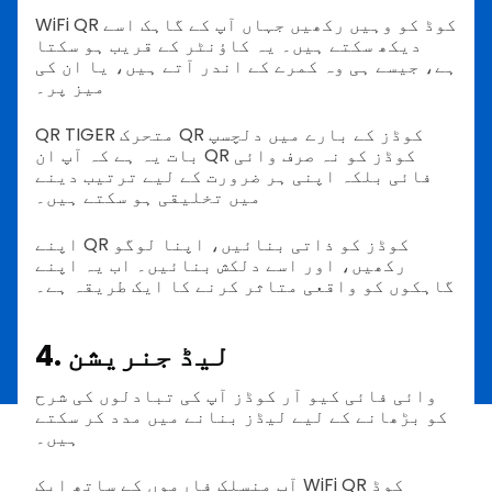
WiFi QR کوڈ کو وہیں رکھیں جہاں آپ کے گاہک اسے
دیکھ سکتے ہیں۔ یہ کاؤنٹر کے قریب ہو سکتا
ہے، جیسے ہی وہ کمرے کے اندر آتے ہیں، یا ان کی
میز پر۔
QR TIGER متحرک QR کوڈز کے بارے میں دلچسپ
بات یہ ہے کہ آپ ان QR کوڈز کو نہ صرف وائی
فائی بلکہ اپنی ہر ضرورت کے لیے ترتیب دینے
میں تخلیقی ہو سکتے ہیں۔
اپنے QR کوڈز کو ذاتی بنائیں، اپنا لوگو
رکھیں، اور اسے دلکش بنائیں۔ اب یہ اپنے
گاہکوں کو واقعی متاثر کرنے کا ایک طریقہ ہے۔
4. لیڈ جنریشن
وائی فائی کیو آر کوڈز آپ کی تبادلوں کی شرح
کو بڑھانے کے لیے لیڈز بنانے میں مدد کر سکتے
ہیں۔
آپ منسلک فارموں کے ساتھ ایک WiFi QR کوڈ