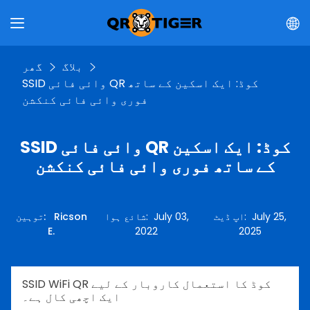
بلاگ
گھر
SSID وائی فائی QR کوڈ: ایک اسکین کے ساتھ
فوری وائی فائی کنکشن
SSID وائی فائی QR کوڈ: ایک اسکین
کے ساتھ فوری وائی فائی کنکشن
July 25,
:
اپ ڈیٹ
July 03,
:
شائع ہوا
Ricson
:
توہین
E.
2022
2025
SSID WiFi QR کوڈ کا استعمال کاروبار کے لیے
ایک اچھی کال ہے۔