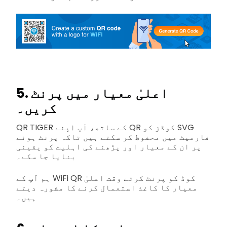
5. اعلیٰ معیار میں پرنٹ
کریں۔
QR TIGER کے ساتھ، آپ اپنے QR کوڈز کو SVG
فارمیٹ میں محفوظ کر سکتے ہیں تاکہ پرنٹ ہونے
پر ان کے معیار اور پڑھنے کی اہلیت کو یقینی
بنایا جا سکے۔
ہم آپ کے WiFi QR کوڈ کو پرنٹ کرتے وقت اعلیٰ
معیار کا کاغذ استعمال کرنے کا مشورہ دیتے
ہیں۔