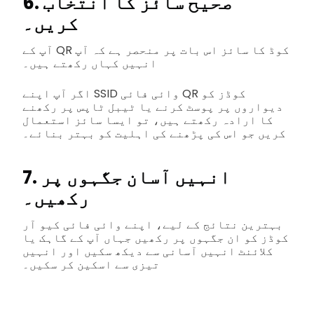
6. صحیح سائز کا انتخاب
کریں۔
آپ کے QR کوڈ کا سائز اس بات پر منحصر ہے کہ آپ
انہیں کہاں رکھتے ہیں۔
اگر آپ اپنے SSID وائی فائی QR کوڈز کو
دیواروں پر پوسٹ کرنے یا ٹیبل ٹاپس پر رکھنے
کا ارادہ رکھتے ہیں، تو ایسا سائز استعمال
کریں جو اس کی پڑھنے کی اہلیت کو بہتر بنائے۔
7. انہیں آسان جگہوں پر
رکھیں۔
بہترین نتائج کے لیے، اپنے وائی فائی کیو آر
کوڈز کو ان جگہوں پر رکھیں جہاں آپ کے گاہک یا
کلائنٹ انہیں آسانی سے دیکھ سکیں اور انہیں
تیزی سے اسکین کر سکیں۔