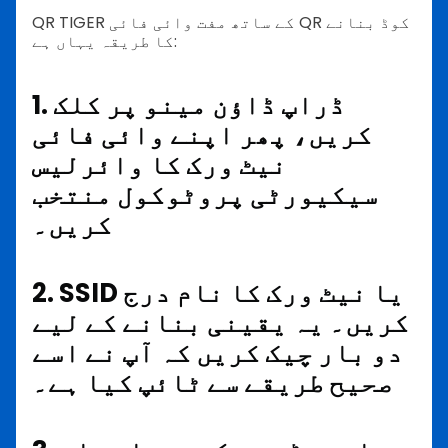
QR TIGER کے ساتھ مفت وائی فائی QR کوڈ بنانے
کا طریقہ یہاں ہے:
1. ڈراپ ڈاؤن مینو پر کلک
کریں، پھر اپنے وائی فائی
نیٹ ورک کا وائرلیس
سیکیورٹی پروٹوکول منتخب
کریں۔
2. SSID یا نیٹ ورک کا نام درج
کریں۔ یہ یقینی بنانے کے لیے
دو بار چیک کریں کہ آپ نے اسے
صحیح طریقے سے ٹائپ کیا ہے۔