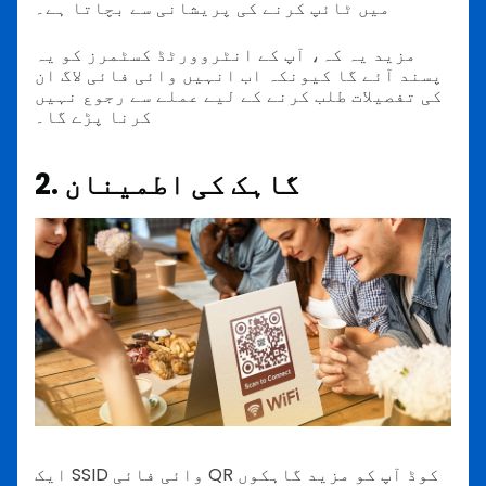
میں ٹائپ کرنے کی پریشانی سے بچاتا ہے۔
مزید یہ کہ، آپ کے انٹروورٹڈ کسٹمرز کو یہ
پسند آئے گا کیونکہ اب انہیں وائی فائی لاگ ان
کی تفصیلات طلب کرنے کے لیے عملے سے رجوع نہیں
کرنا پڑے گا۔
2. گاہک کی اطمینان
ایک SSID وائی فائی QR کوڈ آپ کو مزید گاہکوں