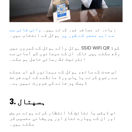
زیادہ تر مسافر غور کرتے ہیں۔
وائی فائی سب
سے اہم عنصر کے طور پر
ہوٹل کے انتخاب میں۔
ہوٹل والے ہوٹل کے کمروں میں SSID WiFi QR کوڈ
رکھ سکتے ہیں تاکہ ان کے مہمانوں کو آسانی سے
انٹرنیٹ تک رسائی حاصل ہو سکے۔
اس جدت کے ساتھ، ہوٹل کے مہمانوں کو اب عملے
سے رجوع کرنے یا پاس ورڈ مانگنے کے لیے فرنٹ
ڈیسک پر جانے کی ضرورت نہیں ہے۔
3. ہسپتال
اپ ڈیٹس یا نتائج کا انتظار کرتے ہوئے مریض
اور ان کے پیارے تناؤ اور پریشانی محسوس کر
سکتے ہیں۔