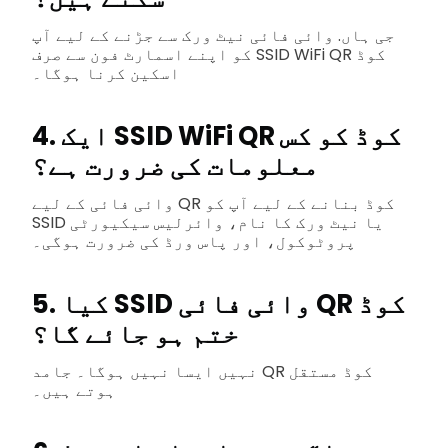
جی ہاں. وائی فائی نیٹ ورک سے جڑنے کے لیے آپ
کو اپنے اسمارٹ فون سے صرف SSID WiFi QR کوڈ
اسکین کرنا ہوگا۔
4. ایک SSID WiFi QR کوڈ کو کس
معلومات کی ضرورت ہے؟
وائی فائی کے لیے QR کوڈ بنانے کے لیے آپ کو
SSID یا نیٹ ورک کا نام، وائرلیس سیکیورٹی
پروٹوکول، اور پاس ورڈ کی ضرورت ہوگی۔
5. کیا SSID وائی فائی QR کوڈ
ختم ہو جائے گا؟
نہیں ایسا نہیں ہوگا۔ جامد QR کوڈ مستقل
ہوتے ہیں۔