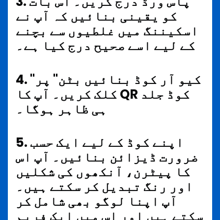
3. پاس ورڈ درج کریں۔ اس بات
کو یقینی بنائیں کہ آپ نے
اسکیننگ میں غلطیوں سے بچنے
کے لیے اسے صحیح درج کیا ہے۔
4. "کیو آر کوڈ بنائیں بٹن" پر
کلک کریں۔ آپ کا QR کوڈ جلد
ہی ظاہر ہوگا۔
5. اپنے کوڈ کے لیے ایک حسب
ضرورت ڈیزائن بنائیں۔ آپ اس
کا پیٹرن، آنکھوں کی شکلیں
اور رنگ تبدیل کر سکتے ہیں۔
آپ اپنا لوگو بھی شامل کر
سکتے ہیں اور اس میں ایک فریم