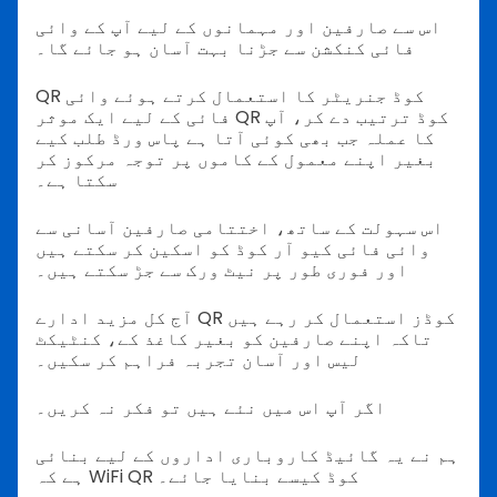
اس سے صارفین اور مہمانوں کے لیے آپ کے وائی
فائی کنکشن سے جڑنا بہت آسان ہو جائے گا۔
QR کوڈ جنریٹر کا استعمال کرتے ہوئے وائی
فائی کے لیے ایک موثر QR کوڈ ترتیب دے کر، آپ
کا عملہ جب بھی کوئی آتا ہے پاس ورڈ طلب کیے
بغیر اپنے معمول کے کاموں پر توجہ مرکوز کر
سکتا ہے۔
اس سہولت کے ساتھ، اختتامی صارفین آسانی سے
وائی فائی کیو آر کوڈ کو اسکین کر سکتے ہیں
اور فوری طور پر نیٹ ورک سے جڑ سکتے ہیں۔
آج کل مزید ادارے QR کوڈز استعمال کر رہے ہیں
تاکہ اپنے صارفین کو بغیر کاغذ کے، کنٹیکٹ
لیس اور آسان تجربہ فراہم کر سکیں۔
اگر آپ اس میں نئے ہیں تو فکر نہ کریں۔
ہم نے یہ گائیڈ کاروباری اداروں کے لیے بنائی
ہے کہ WiFi QR کوڈ کیسے بنایا جائے۔