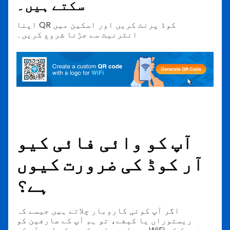
سکتے ہیں۔
اپنا QR کوڈ پرنٹ کریں اور اسکین میں
انٹرنیٹ سے جڑنا شروع کریں۔
آپ کو وائی فائی کیو
آر کوڈ کی ضرورت کیوں
ہے؟
اگر آپ کوئی کاروبار چلاتے ہیں جیسے کہ
ریستوراں یا کیفے، تو ہم آپ کے صارفین کو