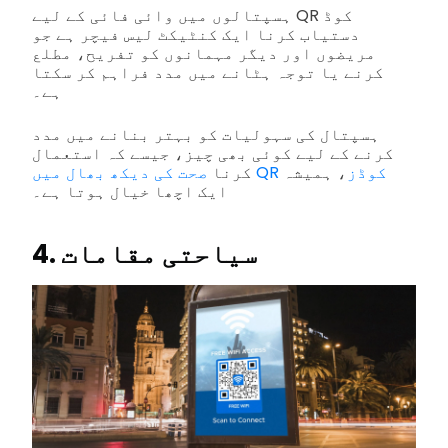
ہسپتالوں میں وائی فائی کے لیے QR کوڈ
دستیاب کرنا ایک کنٹیکٹ لیس فیچر ہے جو
مریضوں اور دیگر مہمانوں کو تفریح، مطلع
کرنے یا توجہ ہٹانے میں مدد فراہم کر سکتا
ہے۔
ہسپتال کی سہولیات کو بہتر بنانے میں مدد
کرنے کے لیے کوئی بھی چیز، جیسے کہ استعمال
صحت کی دیکھ بھال میں QR کوڈز
، ہمیشہ
کرنا
ایک اچھا خیال ہوتا ہے۔
4. سیاحتی مقامات