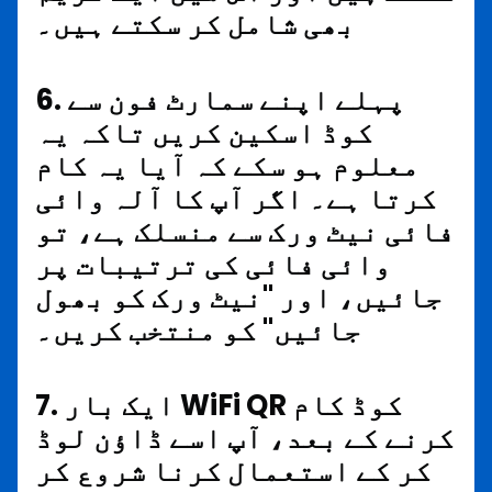
بھی شامل کر سکتے ہیں۔
6. پہلے اپنے سمارٹ فون سے
کوڈ اسکین کریں تاکہ یہ
معلوم ہو سکے کہ آیا یہ کام
کرتا ہے۔ اگر آپ کا آلہ وائی
فائی نیٹ ورک سے منسلک ہے، تو
وائی فائی کی ترتیبات پر
جائیں، اور "نیٹ ورک کو بھول
جائیں" کو منتخب کریں۔
7. ایک بار WiFi QR کوڈ کام
کرنے کے بعد، آپ اسے ڈاؤن لوڈ
کر کے استعمال کرنا شروع کر