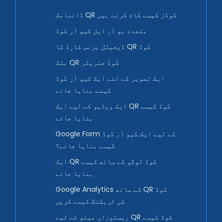
ڈائنامک QR کوڈز کیسے کام کرتے ہیں
متعدد یو آر ایل کیو آر کوڈ
ڈیجیٹل بزنس کارڈ کا QR کوڈ
بلک QR کوڈ جنریٹر
ایک تصویر کے لئے ایک کیو آر کوڈ
کیسے بنایا جائے
ایک ویڈیو کے لیے ایک QR کوڈ کیسے
بنایا جائے
Google Form کے لیے ایک کیو آر کوڈ
کیسے بنایا جائے؟
ایک QR کوڈ لوگو کے ساتھ کیسے
بنایا جائے
Google Analytics کے ساتھ QR کوڈ
کی ٹریکنگ کیسے کریں
ریستوراں مینو کے لیے QR کوڈ کیسے