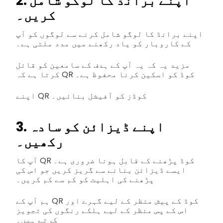
2. اپنے برانڈ کا لوگو شامل
کریں۔
اپنے برانڈ کا لوگو شامل کرنے سے لوگوں کو آپ
کے کاروبار کو یاد رکھنے میں مدد ملتی ہے۔
مزید یہ کہ یہ آپ کے ہدف کے سامعین کو قائل
کرتا ہے کہ QR کوڈ کو اسکین کرنا محفوظ ہے۔
اپنے QR کوڈز کو آفیشل بنائیں۔
3. اپنے ڈیزائن کو سادہ
رکھیں۔
آپ کا QR کوڈ پڑھنے کے قابل ہونا ضروری ہے۔
ایسے ڈیزائن بنانے سے گریز کریں جو اس کی
پڑھنے کی اہلیت کو کم سے کم کریں۔
ہم آپ کے QR کوڈ کے پیش منظر کے لیے گہرے اور
اس کے پس منظر کے لیے ہلکے رنگوں کی تجویز
کرتے ہیں۔