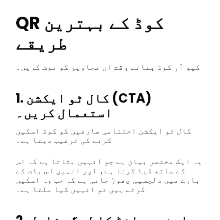
QR کوڈ کے بہترین
طریقے
کیو آر کوڈ بناتے وقت ان تجاویز کو نوٹ کریں۔
1. کال ٹو ایکشن (CTA)
استعمال کریں۔
کال ٹو ایکشن اختتامی صارفین کو کوڈ اسکین
کرنے کی ترغیب دیتا ہے۔
یہ ایک مختصر بیان ہے جو انہیں بتاتا ہے کہ اس
کے ساتھ کیا کرنا ہے، اور انہیں اس بات کے
بارے میں دلچسپی چھوڑ جاتی ہے کہ جب وہ اسکین
کرتے ہیں تو انہیں کیا ملتا ہے۔