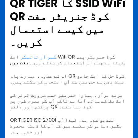
QR TIGER کا SSID WiFi
QR کوڈ جنریٹر مفت
میں کیسے استعمال
کریں۔
کیو آر ٹائیگر
ایک Wifi QR کوڈ جنریٹر پیش
.
کرتا ہے جسے آپ استعمال کر سکتے ہیں۔
مفت میں
اس کے علاوہ، ہمارے پاس QR کوڈ حل کا ایک جامع
سیٹ بھی ہے جس میں سے آپ انتخاب کر سکتے ہیں۔
مزید برآں، ہمارا جنریٹر حسب ضرورت ٹولز کی
ایک صف کے ساتھ آتا ہے تاکہ آپ کو بصری طور پر
پرکشش اور دلکش QR کوڈ بنا سکے۔
QR TIGER ISO 27001 تصدیق شدہ ہے، لہذا آپ
یقین دہانی کر سکتے ہیں کہ آپ کا ڈیٹا محفوظ
اور خفیہ ہے۔