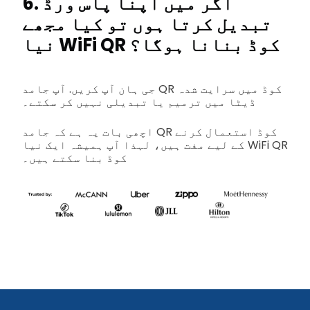
6. اگر میں اپنا پاس ورڈ
تبدیل کرتا ہوں تو کیا مجھے
نیا WiFi QR کوڈ بنانا ہوگا؟
جی ہان آپ کریں. آپ جامد QR کوڈ میں سرایت شدہ
ڈیٹا میں ترمیم یا تبدیلی نہیں کر سکتے۔
اچھی بات یہ ہے کہ جامد QR کوڈ استعمال کرنے
کے لیے مفت ہیں، لہذا آپ ہمیشہ ایک نیا WiFi QR
کوڈ بنا سکتے ہیں۔