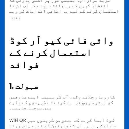
مزید برآں، وہ یقینی طور پر اگلی پارٹی کا
انتظار کریں گے یہ جانتے ہوئے کہ آپ ان کا
استقبال کرنے کے لیے یہ اضافی اقدامات کر رہے
ہیں۔
وائی فائی کیو آر کوڈ
استعمال کرنے کے
فوائد
1. سہولت
کاروبار چلاتے وقت، آپ کو ہمیشہ اپنے صارفین
کو بہتر سروس فراہم کرنے کے طریقوں کے بارے
میں سوچنا چاہیے۔
WiFi QR کوڈ ایسا کرنے کے بہترین طریقوں میں
سے ایک ہے۔ یہ آپ کے صارفین کو لمبے پاس ورڈز