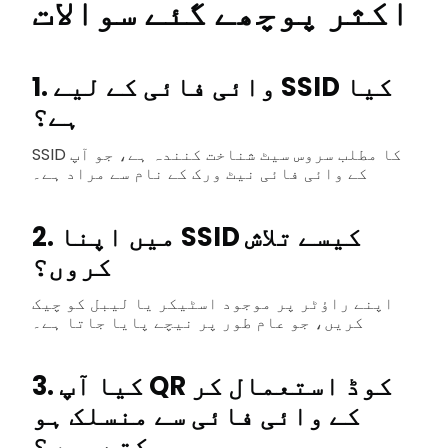
اکثر پوچھے گئے سوالات
1. وائی فائی کے لیے SSID کیا
ہے؟
SSID کا مطلب سروس سیٹ شناخت کنندہ ہے، جو آپ
کے وائی فائی نیٹ ورک کے نام سے مراد ہے۔
2. میں اپنا SSID کیسے تلاش
کروں؟
اپنے راؤٹر پر موجود اسٹیکر یا لیبل کو چیک
کریں، جو عام طور پر نیچے پایا جاتا ہے۔
3. کیا آپ QR کوڈ استعمال کر
کے وائی فائی سے منسلک ہو
سکتے ہیں؟