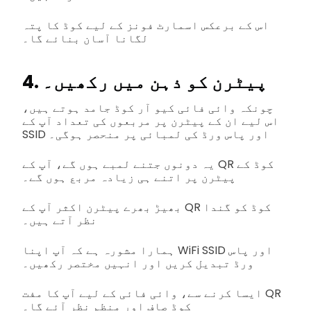
اس کے برعکس اسمارٹ فونز کے لیے کوڈ کا پتہ
لگانا آسان بنائے گا۔
4. پیٹرن کو ذہن میں رکھیں۔
چونکہ وائی فائی کیو آر کوڈ جامد ہوتے ہیں،
اس لیے ان کے پیٹرن پر مربعوں کی تعداد آپ کے
SSID اور پاس ورڈ کی لمبائی پر منحصر ہوگی۔
یہ دونوں جتنے لمبے ہوں گے، آپ کے QR کوڈ کے
پیٹرن پر اتنے ہی زیادہ مربع ہوں گے۔
بھیڑ بھرے پیٹرن اکثر آپ کے QR کوڈ کو گندا
نظر آتے ہیں۔
ہمارا مشورہ ہے کہ آپ اپنا WiFi SSID اور پاس
ورڈ تبدیل کریں اور انہیں مختصر رکھیں۔
ایسا کرنے سے، وائی فائی کے لیے آپ کا مفت QR
کوڈ صاف اور منظم نظر آئے گا۔