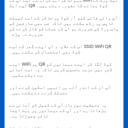
سہولت فراہم کرنے کے لیے آپ کے WiFi نیٹ ورک کے
لیے ایک QR کوڈ بنانے کا مشورہ دیتے ہیں۔
آپ وائی فائی کیو آر کوڈ پرنٹ کر کے اسے ٹیبلٹ
ٹاپس پر رکھ سکتے ہیں تاکہ جب بھی صارفین کو
پاس ورڈ کی ضرورت ہو آپ کے عملے کو کال کرنے کی
ضرورت نہ پڑے۔
اس کے علاوہ، آپ اپنے گھر کے لیے SSID WiFi QR
کوڈ بھی استعمال کر سکتے ہیں۔
اپنے WiFi پر QR کوڈ لگا کر اپنے مہمانوں کو
گھر میں مزید محسوس کریں تاکہ وہ اسے آسانی
سے دیکھ سکیں۔
آپ ان کے اندر آتے ہی انہیں اسکین کرنے اور
منسلک کرنے دے سکتے ہیں۔
یہ بحیثیت میزبان آپ کے کھیل کو آسانی سے
بڑھاتا ہے اور آپ کے مہمانوں پر بہت اچھا
تاثر چھوڑتا ہے۔