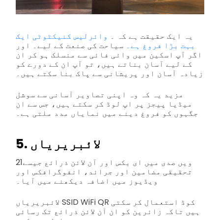
یہ ایک حقیقت ہے کہ ۔
وائرلیس کنیکٹوٹی ایک
بہت بڑا فروغ ہے۔
سیاحت کی صنعت کے لیے۔ اور
اگر آپ اسکین میں وائی فائی سے منسلک ہو کر ان
کے لیے آسان بناتے ہیں، تو آپ ان کے دورے کو
زیادہ آسان اور پریشانی سے پاک بنا سکتے ہیں۔
مزید یہ کہ وہ اپنی تصاویر آسانی سے سوشل
میڈیا پیجز پر اپ لوڈ کر سکتے ہیں، جس سے ان
جگہوں کو فروغ دینے میں نمایاں مدد ملتی ہے۔
5. لائبریریاں
21ویں صدی میں ای بکس اور آن لائن ذرائع جیسے
تحقیقی مضامین اور جرائد، انفوگرافکس اور
ویڈیوز میں اضافہ دیکھنے میں آیا۔
لائبریریاں SSID WiFi QR کوڈ استعمال کر سکتی
ہیں تاکہ زائرین کو ان آن لائن ذرائع تک رسائی