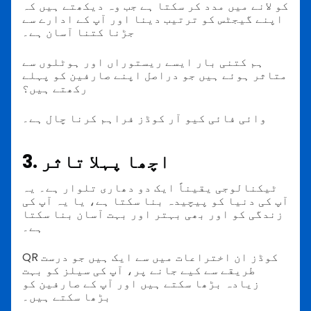
کو لانے میں مدد کر سکتا ہے جب وہ دیکھتے ہیں کہ
اپنے گیجٹس کو ترتیب دینا اور آپ کے ادارے سے
جڑنا کتنا آسان ہے۔
ہم کتنی بار ایسے ریستوراں اور ہوٹلوں سے
متاثر ہوئے ہیں جو دراصل اپنے صارفین کو پہلے
رکھتے ہیں؟
وائی فائی کیو آر کوڈز فراہم کرنا چال ہے۔
3. اچھا پہلا تاثر
ٹیکنالوجی یقیناً ایک دو دھاری تلوار ہے۔ یہ
آپ کی دنیا کو پیچیدہ بنا سکتا ہے، یا یہ آپ کی
زندگی کو اور بھی بہتر اور بہت آسان بنا سکتا
ہے۔
QR کوڈز ان اختراعات میں سے ایک ہیں جو درست
طریقے سے کیے جانے پر، آپ کی سیلز کو بہت
زیادہ بڑھا سکتے ہیں اور آپ کے صارفین کو
بڑھا سکتے ہیں۔