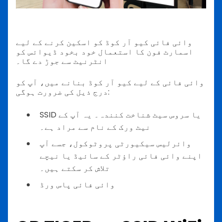
وائی فائی کیو آر کوڈ کو اسکین کرنے کے لیے
اسمارٹ فون کا استعمال خود بخود ڈیوائس کو
انٹرنیٹ سے جوڑ دے گا۔
وائی فائی کے لیے کیو آر کوڈ بنانے میں، آپ کو
درج ذیل کی ضرورت ہوگی:
SSID یا سروس سیٹ شناخت کنندہ۔ یہ آپ کے
نیٹ ورک کے نام سے مراد ہے۔
وائرلیس سیکیورٹی پروٹوکول، جسے آپ
اپنے وائی فائی راؤٹر کے سائیڈ یا نیچے
تلاش کر سکتے ہیں۔
وائی فائی پاس ورڈ