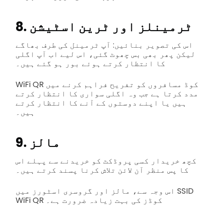
8. ٹرمینلز اور ٹرین اسٹیشن
اس کی تصویر بنائیں: آپ ٹرمینل کی طرف بھاگے
لیکن پھر بھی بس چھوٹ گئی، اس لیے اب آپ اگلی
کا انتظار کرتے ہوئے بور ہو گئے ہیں۔
WiFi QR کوڈ مسافروں کو تفریح فراہم کرنے میں
مدد کرتا ہے جب وہ اگلی سواری کا انتظار کرتے
ہیں یا اپنے دوستوں کے آنے کا انتظار کرتے
ہیں۔
9. مالز
کچھ خریدار کسی پروڈکٹ کو خریدنے سے پہلے اس
کا پس منظر آن لائن تلاش کرنا پسند کرتے ہیں۔
اس وجہ سے، مالز اور گروسری اسٹورز میں SSID
WiFi QR کوڈز کی بہت زیادہ ضرورت ہے۔