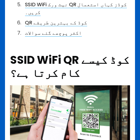
SSID WiFi نیٹ ورک QR کوڈز کہاں استعمال
کریں۔
QR کوڈ کے بہترین طریقے
اکثر پوچھے گئے سوالات
SSID WiFi QR کوڈ کیسے
کام کرتا ہے؟