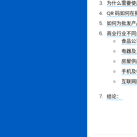
为什么需要使
QR 码如何
如何为批发产
商业行业不同
食品公
电器及
房屋供
手机及
互联网
结论：