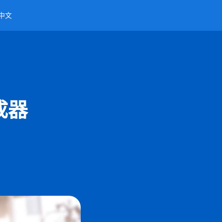
中文
成器