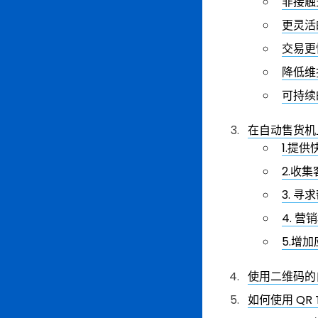
非接触
更灵活
交易更
降低维
可持续
在自动售货机
1.提
2.收
3. 寻
4. 营
5.增
使用二维码的
如何使用 QR