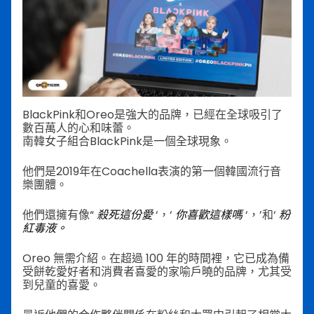
BlackPink和Oreo是強大的品牌，已經在全球吸引了
數百萬人的心和味蕾。
南韓女子組合BlackPink是一個全球現象。
他們是2019年在Coachella表演的第一個韓國流行音
樂團體。
他們還擁有像“
殺死這份愛
‘，‘
你喜歡這樣嗎
‘，’和‘
粉
紅毒液。
Oreo 無需介紹。在超過 100 年的時間裡，它已成為備
受餅乾愛好者和消費者喜愛的家喻戶曉的品牌，尤其受
到兒童的喜愛。