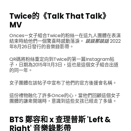
Twice的《Talk That Talk》
MV
Onces—女子組合Twice的粉絲—在這九人團體在表演
結束時給他們一個驚喜時感動落淚。
談談那談話
2022
年8月26日發行的音樂錄影帶。
QR碼將粉絲重定向到Twice的第一篇Instagram帖
子，日期為2015年11月3日，這也是這個女子組合出道
的同一年。
女子團體在該帖子中宣布了他們的官方後援會名稱。
這份禮物融化了許多Once的心，當他們回顧這個女子
團體的謙卑開端時，意識到這些女孩已經走了多遠。
BTS 鄭容和 x 查理普斯 'Left &
Right' 音樂錄影帶