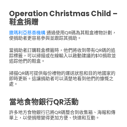
Operation Christmas Child –
鞋盒捐贈
撒瑪利亞慈善機構
通過使用QR碼為其鞋盒禮物計劃，
使捐助者更容易參與並跟踪其捐助。
當捐助者訂購鞋盒標籤時，他們將收到帶有QR碼的追
踪標籤，可以掃描或在線輸入以啟動建議的$10捐款並
追踪他們的鞋盒。
掃描QR碼可提供每份禮物的運送狀態和目的地國家的
即時更新。這讓捐助者可以清楚地看到他們的慷慨之
處。
當地食物銀行QR活動
許多地方食物銀行已將QR碼整合到收集箱、海報和傳
單上，以使捐贈變得更加方便、快速和互動。