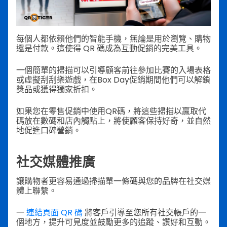
每個人都依賴他們的智能手機，無論是用於瀏覽、購物
還是付款。這使得 QR 碼成為互動促銷的完美工具。
一個簡單的掃描可以引導顧客前往參加比賽的入場表格
或虛擬刮刮樂遊戲，在Box Day促銷期間他們可以解鎖
獎品或獲得獨家折扣。
如果您在零售促銷中使用QR碼，將這些掃描以贏取代
碼放在數碼和店內觸點上，將使顧客保持好奇，並自然
地促進口碑營銷。
社交媒體推廣
讓購物者更容易通過掃描單一條碼與您的品牌在社交媒
體上聯繫。
一
連結頁面 QR 碼
將客戶引導至您所有社交帳戶的一
個地方，提升可見度並鼓勵更多的追蹤、讚好和互動。