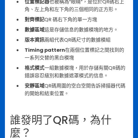
位置標記器
也被稱為“眼睛”，是位於QR碼右上
角、左上角和左下角的三個相同的正方形。
對齊標記
QR 碼右下角的單一方塊
數據區域
這是存儲信息的數據模塊的地方。
版本資訊
兩組代表QR碼尺寸的數據模組
Timing pattern
在兩個位置標記之間找到的
一系列交替的黑白模塊
格式模式
一組數據模塊，用於存儲有關QR碼的
錯誤容忍級別和數據遮罩模式的信息。
安靜區域
QR碼周圍的空白空間告訴掃描器代碼
的開始和結束位置。
誰發明了QR碼，為什
麼？