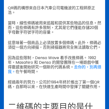
QR碼的構想來自日本汽車公司電機波的工程師原正
浩。
當時，線性條碼被用來追蹤和提供某些物品的信息。然
而，這些條碼有許多限制，尤其是它們僅能存儲20個
字母數字符號字符的容量。
這意味著一個商品上必須放置多個條碼。此外，條碼必
須從一個方向掃描，否則掃描器將完全無法讀取它們。
因為這些限制，Denso Wave 着手改進條碼。 1992
年，Masahiro 和 Denso 的開發團隊在一場遊戲中獲
得靈感後開始研究一個新的代碼系統。
去你的，別再煩
我。
在午餐時間。
經過兩年的努力，公司於1994年終於推出了第一個QR
碼，自那時以來，在快速生產時間中發揮了關鍵作用。
二維碼的主要目的是什