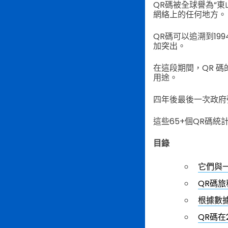
QR碼被全球譽為“
網絡上的任何地方。
QR碼可以追溯到19
加突出。
在這段期間，QR 
用途。
四年後最後一次政府
這些65+個QR碼
目錄
它們與
QR碼
根據數
QR碼在