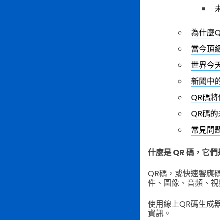
為什麼
當今頂
世界今
新聞中的
QR碼
QR碼的
常見問
什麼是 QR 碼，它
QR碼，或快速響應
件、圖像、音頻、視
使用線上QR碼生成
資訊。