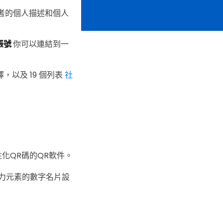
有者的個人描述和個人
帳號
你可以連結到一
，以及 19 個列表
社
化QR碼的QR軟件。
引力元素的數字名片設