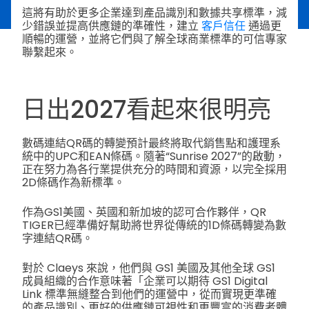
這將有助於更多企業達到產品識別和數據共享標準，減
少錯誤並提高供應鏈的準確性，建立
客戶信任
通過更
順暢的運營，並將它們與了解全球商業標準的可信專家
聯繫起來。
日出2027看起來很明亮
數碼連結QR碼的轉變預計最終將取代銷售點和護理系
統中的UPC和EAN條碼。隨著“Sunrise 2027”的啟動，
正在努力為各行業提供充分的時間和資源，以完全採用
2D條碼作為新標準。
作為GS1美國、英國和新加坡的認可合作夥伴，QR
TIGER已經準備好幫助將世界從傳統的1D條碼轉變為數
字連結QR碼。
對於 Claeys 來說，他們與 GS1 美國及其他全球 GS1
成員組織的合作意味著「企業可以期待 GS1 Digital
Link 標準無縫整合到他們的運營中，從而實現更準確
的產品識別、更好的供應鏈可視性和更豐富的消費者體