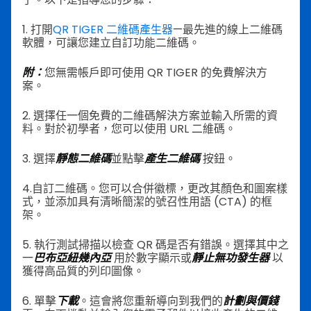
1. 打開
QR TIGER 二維碼產生器
—最先進的線上二維碼
軟體，可讓您建立自訂功能二維碼。
附：
您無需帳戶即可使用 QR TIGER 的免費解決方
案。
2. 選擇任一個免費的二維碼解決方案並輸入所需的資
料。對於初學者，您可以使用 URL 二維碼。
3. 選擇
靜態二維碼
並點擊
產生二維碼
按鈕。
4.自訂二維碼。您可以合併徽標，更改其顏色和圖案樣
式，並添加具有清晰簡潔的號召性用語 (CTA) 的框
架。
5. 執行測試掃描以檢查 QR 碼是否有錯誤。選擇其中之
一
巴布亞紐幾內亞
用於數字顯示或
靜止無功發生器
以
獲得高品質的列印圖像。
6. 單擊
下載
。這會將您重新導向到我們的
計劃與價錢