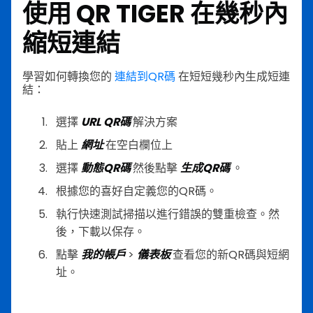
使用 QR TIGER 在幾秒內
縮短連結
學習如何轉換您的
連結到QR碼
在短短幾秒內生成短連
結：
選擇
URL QR碼
解決方案
貼上
網址
在空白欄位上
選擇
動態QR碼
然後點擊
生成QR碼
。
根據您的喜好自定義您的QR碼。
執行快速測試掃描以進行錯誤的雙重檢查。然
後，下載以保存。
點擊
我的帳戶
>
儀表板
查看您的新QR碼與短網
址。