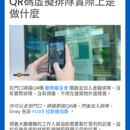
QR碼虛擬排隊實際上是
做什麼
在門口掃描QR碼
動物基金會
開啟並加入虛擬排隊。沒
有實際排隊、沒有擠擁、不用在建築物外面睡覺。
你可以走到門口，掃描那個QR碼，然後加入排隊。
Grey 告訴
FOX5 拉斯維加斯
。
領養大廳櫃檯的工作人員協助需要幫忙簽到的訪客。設
於設施各處的狀態監視器即時顯示您的位置。