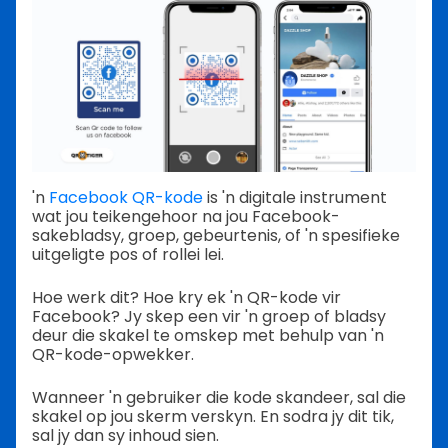
'n
Facebook QR-kode
is 'n digitale instrument
wat jou teikengehoor na jou Facebook-
sakebladsy, groep, gebeurtenis, of 'n spesifieke
uitgeligte pos of rollei lei.
Hoe werk dit? Hoe kry ek 'n QR-kode vir
Facebook? Jy skep een vir 'n groep of bladsy
deur die skakel te omskep met behulp van 'n
QR-kode-opwekker.
Wanneer 'n gebruiker die kode skandeer, sal die
skakel op jou skerm verskyn. En sodra jy dit tik,
sal jy dan sy inhoud sien.