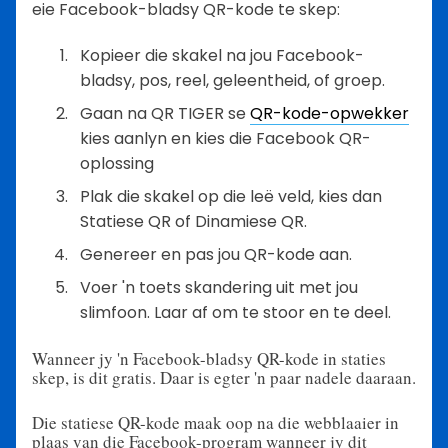
eie Facebook-bladsy QR-kode te skep:
Kopieer die skakel na jou Facebook-
bladsy, pos, reel, geleentheid, of groep.
Gaan na QR TIGER se
QR-kode-opwekker
kies aanlyn en kies die Facebook QR-
oplossing
Plak die skakel op die leë veld, kies dan
Statiese QR of Dinamiese QR.
Genereer en pas jou QR-kode aan.
Voer 'n toets skandering uit met jou
slimfoon. Laar af om te stoor en te deel.
Wanneer jy 'n Facebook-bladsy QR-kode in staties
skep, is dit gratis. Daar is egter 'n paar nadele daaraan.
Die statiese QR-kode maak oop na die webblaaier in
plaas van die Facebook-program wanneer jy dit