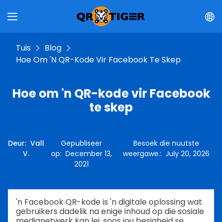
Tuis
Blog
Hoe Om 'n QR-Kode Vir Facebook Te Skep
Hoe om 'n QR-kode vir Facebook
te skep
Deur
:
Vall
Gepubliseer
Besoek die nuutste
V.
op
:
December 13,
weergawe.
:
July 20, 2026
2021
'n Facebook QR-kode is 'n digitale oplossing wat
gebruikers dadelik na enige inhoud op die sosiale
medianetwerk kan lei, soos jou besigheid se