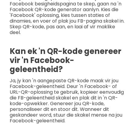
Facebook besigheidspagina te skep, gaan na 'n
Facebook QR-kode generator aanlyn. Kies die
'Facebook' oplossing, kies tussen staties of
dinamies, en voer of plak jou FB-pagina skakel in.
Skep QR-kode, pas aan, en laai af vir maklike
deel.
Kan ek 'n QR-kode genereer
vir 'n Facebook-
geleentheid?
Ja, jy kan 'n aangepaste QR-kode maak vir jou
Facebook-geleentheid. Deur 'n Facebook- of
URL-QR-oplossing te gebruik, kopieer eenvoudig
die FB-geleentheid skakel en plak dit in 'n QR-
kode-opwekker. Genereer jou QR-kode,
personaliseer dit en stoor dit. Wanneer dit
geskandeer word, stuur die skakel mense na jou
Facebook-geleentheid.