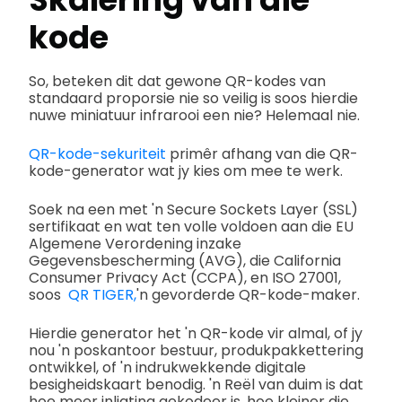
kode
So, beteken dit dat gewone QR-kodes van
standaard proporsie nie so veilig is soos hierdie
nuwe miniatuur infrarooi een nie? Helemaal nie.
QR-kode-sekuriteit
primêr afhang van die QR-
kode-generator wat jy kies om mee te werk.
Soek na een met 'n Secure Sockets Layer (SSL)
sertifikaat en wat ten volle voldoen aan die EU
Algemene Verordening inzake
Gegevensbescherming (AVG), die California
Consumer Privacy Act (CCPA), en ISO 27001,
soos
QR TIGER,
'n gevorderde QR-kode-maker.
Hierdie generator het 'n QR-kode vir almal, of jy
nou 'n poskantoor bestuur, produkpakkettering
ontwikkel, of 'n indrukwekkende digitale
besigheidskaart benodig. 'n Reël van duim is dat
hoe meer inligting gekodeer is, hoe kleiner die