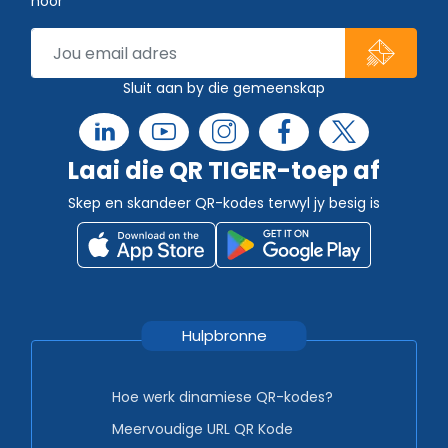
hoor
Sluit aan by die gemeenskap
Laai die QR TIGER-toep af
Skep en skandeer QR-kodes terwyl jy besig is
Hulpbronne
Hoe werk dinamiese QR-kodes?
Meervoudige URL QR Kode