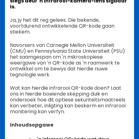
slegs deur 'n infrarooi-kamera-lens sigbaar
is.
Ja, jy het dit reg gelees. Die bekende,
voortdurend ontwikkelende QR-kode gaan
stiekem.
Navorsers van Carnegie Mellon Universiteit
(CMU) en Pennsylvania State Universiteit (PSU)
het saamgespan om 'n mikroskopiese
weergawe van 'n QR-kode as 'n raamwerk te
ontwikkel om te bewys dat hierdie nuwe
tegnologie werk.
Wat kan hierdie infrarooi QR-kode doen? Laat
ons in hierdie boeiende skepping duik en
ondersoek hoe dit optiese sekuriteitsmaatreëls
kan verbeter, inligting kan beskerm en infrarooi
monitering kan verfyn.
Inhoudsopgawe