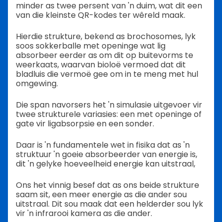
minder as twee persent van 'n duim, wat dit een
van die kleinste QR-kodes ter wêreld maak.
Hierdie strukture, bekend as brochosomes, lyk
soos sokkerballe met openinge wat lig
absorbeer eerder as om dit op buitevorms te
weerkaats, waarvan bioloë vermoed dat dit
bladluis die vermoë gee om in te meng met hul
omgewing.
Die span navorsers het 'n simulasie uitgevoer vir
twee strukturele variasies: een met openinge of
gate vir ligabsorpsie en een sonder.
Daar is 'n fundamentele wet in fisika dat as 'n
struktuur 'n goeie absorbeerder van energie is,
dit 'n gelyke hoeveelheid energie kan uitstraal,
Ons het vinnig besef dat as ons beide strukture
saam sit, een meer energie as die ander sou
uitstraal. Dit sou maak dat een helderder sou lyk
vir 'n infrarooi kamera as die ander.