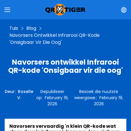
Tuis
Blog
Navorsers Ontwikkel Infrarooi QR-Kode
'Onsigbaar Vir Die Oog'
Navorsers ontwikkel Infrarooi
QR-kode 'Onsigbaar vir die oog'
Deur
:
Roselle
Gepubliseer
Besoek die nuutste
V.
op
:
February 19,
weergawe.
:
February 19,
2026
2026
Navorsers vervaardig 'n klein QR-kode wat