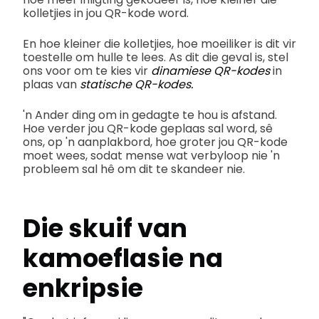
kolletjies in jou QR-kode word.
En hoe kleiner die kolletjies, hoe moeiliker is dit vir
toestelle om hulle te lees. As dit die geval is, stel
ons voor om te kies vir
dinamiese QR-kodes
in
plaas van
statische QR-kodes.
'n Ander ding om in gedagte te hou is afstand.
Hoe verder jou QR-kode geplaas sal word, sê
ons, op 'n aanplakbord, hoe groter jou QR-kode
moet wees, sodat mense wat verbyloop nie 'n
probleem sal hê om dit te skandeer nie.
Die skuif van
kamoeflasie na
enkripsie