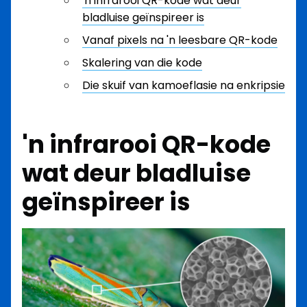
'n infrarooi QR-kode wat deur
bladluise geïnspireer is
Vanaf pixels na 'n leesbare QR-kode
Skalering van die kode
Die skuif van kamoeflasie na enkripsie
'n infrarooi QR-kode
wat deur bladluise
geïnspireer is