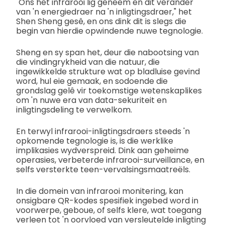
"Ons het infrarooi lig geneem en dit verander
van 'n energiedraer na 'n inligtingsdraer," het
Shen Sheng gesê, en ons dink dit is slegs die
begin van hierdie opwindende nuwe tegnologie.
Sheng en sy span het, deur die nabootsing van
die vindingrykheid van die natuur, die
ingewikkelde strukture wat op bladluise gevind
word, hul eie gemaak, en sodoende die
grondslag gelê vir toekomstige wetenskaplikes
om 'n nuwe era van data-sekuriteit en
inligtingsdeling te verwelkom.
En terwyl infrarooi-inligtingsdraers steeds 'n
opkomende tegnologie is, is die werklike
implikasies wydverspreid. Dink aan geheime
operasies, verbeterde infrarooi-surveillance, en
selfs versterkte teen-vervalsingsmaatreëls.
In die domein van infrarooi monitering, kan
onsigbare QR-kodes spesifiek ingebed word in
voorwerpe, geboue, of selfs klere, wat toegang
verleen tot 'n oorvloed van versleutelde inligting