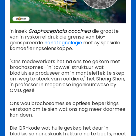
'n insek
Graphocephala coccinea
die grootte
van 'n ryskorrel druk die grense van bio-
geïnspireerde
nanotegnologie
met sy spesiale
kamoefleringseienskappe.
"Ons medewerkers het na ons toe gekom met
brochosomes—'n 'towwe' struktuur wat
bladluisies produseer om 'n manteleffek te skep
om weg te steek van roofdiere," het Sheng Shen,
'n professor in meganiese ingenieurswese by
CMU, gesê.
Ons wou brochosomes se optiese beperkings
verstaan om te sien wat ons nog meer daarmee
kon doen.
Die QR-kode wat hulle geskep het deur 'n
bladluis se nanoskaalstrukture na te boots, meet