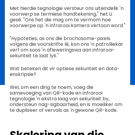
Met hierdie tegnologie versteur ons uiteindelik 'n
voorwerp se termiese handtekening," het Li
gesê. "Ons het die mag om te vermom hoe
voorwerpe op 'n infrarooi kamera vertoon word."
"Hypoteties, as ons die brochosome-pixels
volgens die voorskrifte lê, kon ons 'n patrolliekar
verf om soos 'n afleweringswa aan infrarooi-
sekuriteit te laat lyk."
Wat beteken dit vir optiese sekuriteit en data-
enskripsie?
Wel, om een ding te noem, voeg die
samevoeging van QR-kode en infrarooi
tegnologie 'n ekstra laag van sekuriteit by,
ondersteun nag-sigbaarheid, en is moeiliker om
te dupliseer of vervals as 'n gewone QR-kode.
Skalering van die