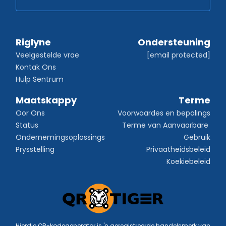
Riglyne
Ondersteuning
Veelgestelde vrae
[email protected]
Kontak Ons
Hulp Sentrum
Maatskappy
Terme
Oor Ons
Voorwaardes en bepalings
Status
Terme van Aanvaarbare 
Ondernemingsoplossings
Gebruik
Prysstelling
Privaatheidsbeleid
Koekiebeleid
Hierdie QR-kodegenerator is 'n geregistreerde handelsmerk van