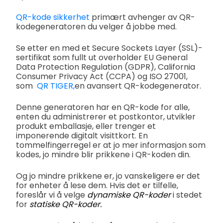
QR-kode sikkerhet
primært avhenger av QR-
kodegeneratoren du velger å jobbe med.
Se etter en med et Secure Sockets Layer (SSL)-
sertifikat som fullt ut overholder EU General
Data Protection Regulation (GDPR), California
Consumer Privacy Act (CCPA) og ISO 27001,
som
QR TIGER,
en avansert QR-kodegenerator.
Denne generatoren har en QR-kode for alle,
enten du administrerer et postkontor, utvikler
produkt emballasje, eller trenger et
imponerende digitalt visittkort. En
tommelfingerregel er at jo mer informasjon som
kodes, jo mindre blir prikkene i QR-koden din.
Og jo mindre prikkene er, jo vanskeligere er det
for enheter å lese dem. Hvis det er tilfelle,
foreslår vi å velge
dynamiske QR-koder
i stedet
for
statiske QR-koder.