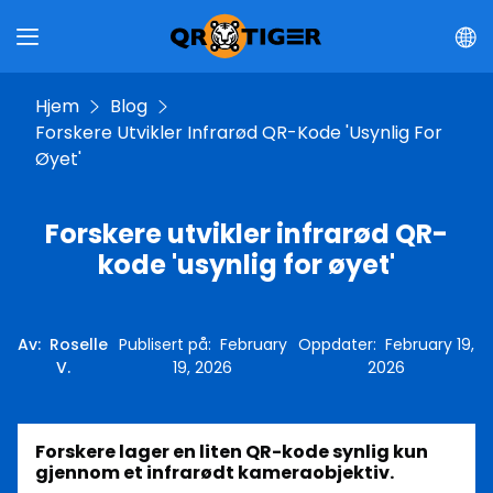
Hjem
Blog
Forskere Utvikler Infrarød QR-Kode 'usynlig For
Øyet'
Forskere utvikler infrarød QR-
kode 'usynlig for øyet'
Av
:
Roselle
Publisert på
:
February
Oppdater
:
February 19,
V.
19, 2026
2026
Forskere lager en liten QR-kode synlig kun
gjennom et infrarødt kameraobjektiv.