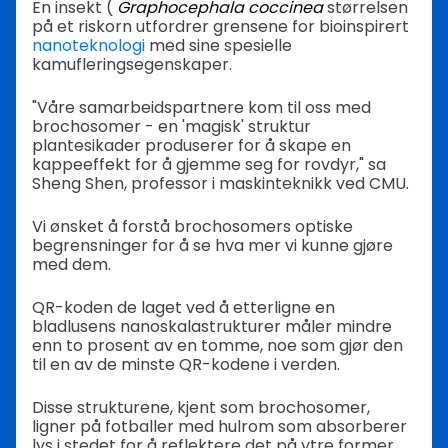
En insekt (
Graphocephala coccinea
størrelsen
på et riskorn utfordrer grensene for bioinspirert
nanoteknologi
med sine spesielle
kamufleringsegenskaper.
"Våre samarbeidspartnere kom til oss med
brochosomer - en 'magisk' struktur
plantesikader produserer for å skape en
kappeeffekt for å gjemme seg for rovdyr," sa
Sheng Shen, professor i maskinteknikk ved CMU.
Vi ønsket å forstå brochosomers optiske
begrensninger for å se hva mer vi kunne gjøre
med dem.
QR-koden de laget ved å etterligne en
bladlusens nanoskalastrukturer måler mindre
enn to prosent av en tomme, noe som gjør den
til en av de minste QR-kodene i verden.
Disse strukturene, kjent som brochosomer,
ligner på fotballer med hulrom som absorberer
lys i stedet for å reflektere det på ytre former,