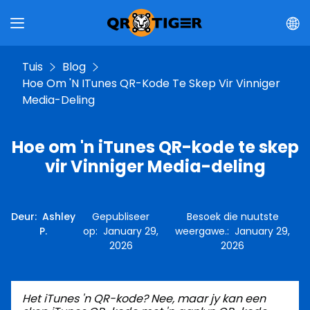
Tuis
Blog
Hoe Om 'n ITunes QR-Kode Te Skep Vir Vinniger
Media-Deling
Hoe om 'n iTunes QR-kode te skep
vir Vinniger Media-deling
Deur
:
Ashley
Gepubliseer
Besoek die nuutste
P.
op
:
January 29,
weergawe.
:
January 29,
2026
2026
Het iTunes 'n QR-kode? Nee, maar jy kan een