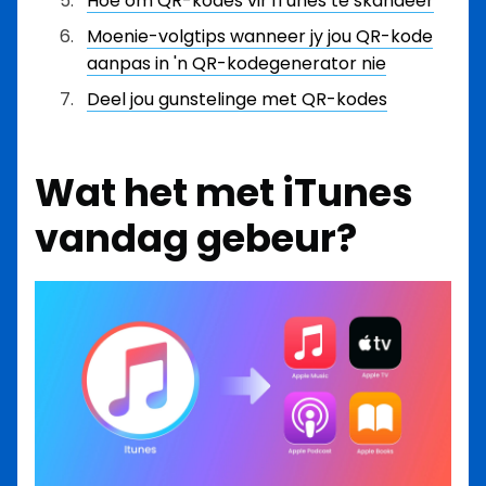
Hoe om QR-kodes vir iTunes te skandeer
Moenie-volgtips wanneer jy jou QR-kode
aanpas in 'n QR-kodegenerator nie
Deel jou gunstelinge met QR-kodes
Wat het met iTunes
vandag gebeur?