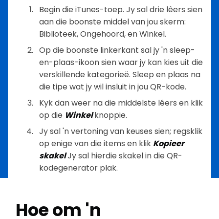
Begin die iTunes-toep. Jy sal drie lêers sien
aan die boonste middel van jou skerm:
Biblioteek, Ongehoord, en Winkel.
Op die boonste linkerkant sal jy 'n sleep-
en-plaas-ikoon sien waar jy kan kies uit die
verskillende kategorieë. Sleep en plaas na
die tipe wat jy wil insluit in jou QR-kode.
Kyk dan weer na die middelste lêers en klik
op die
Winkel
knoppie.
Jy sal 'n vertoning van keuses sien; regsklik
op enige van die items en klik
Kopieer
skakel
Jy sal hierdie skakel in die QR-
kodegenerator plak.
Hoe om 'n