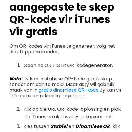
aangepaste te skep
QR-kode vir iTunes
vir gratis
Om QR-kodes vir iTunes te genereer, volg net
die stappe hieronder:
Gaan na QR TIGER QR-kodegenerator.
Nota:
Jy kan 'n statiese QR-kode gratis skep
sonder om aan te meld. Maar as jy wil gebruik
maak van 'n
gratis dinamiese QR-kode
Jy kan vir
'n freemium-rekening registreer.
Klik op die URL QR-kode-oplossing en plak
die iTunes-skakel wat jy gekopieer het.
Kies tussen
Stabiel
en
Dinamiese QR
, klik