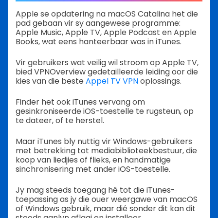
Apple se opdatering na macOS Catalina het die
pad gebaan vir sy aangewese programme:
Apple Music, Apple TV, Apple Podcast en Apple
Books, wat eens hanteerbaar was in iTunes.
Vir gebruikers wat veilig wil stroom op Apple TV,
bied VPNOverview gedetailleerde leiding oor die
kies van die beste
Appel TV VPN
oplossings.
Finder het ook iTunes vervang om
gesinkroniseerde iOS-toestelle te rugsteun, op
te dateer, of te herstel.
Maar iTunes bly nuttig vir Windows-gebruikers
met betrekking tot mediabiblioteekbestuur, die
koop van liedjies of flieks, en handmatige
sinchronisering met ander iOS-toestelle.
Jy mag steeds toegang hê tot die iTunes-
toepassing as jy die ouer weergawe van macOS
of Windows gebruik, maar dié sonder dit kan dit
steeds aanlyn aflaai en installeer.