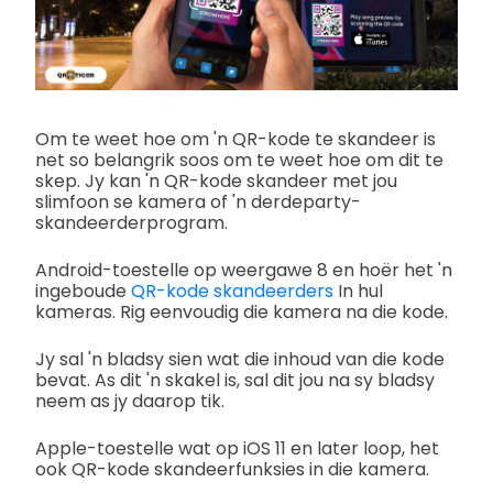
Om te weet hoe om 'n QR-kode te skandeer is
net so belangrik soos om te weet hoe om dit te
skep.
Jy kan 'n QR-kode skandeer met jou
slimfoon se kamera of 'n derdeparty-
skandeerderprogram.
Android-toestelle op weergawe 8 en hoër het 'n
ingeboude
QR-kode skandeerders
In hul
kameras. Rig eenvoudig die kamera na die kode.
Jy sal 'n bladsy sien wat die inhoud van die kode
bevat. As dit 'n skakel is, sal dit jou na sy bladsy
neem as jy daarop tik.
Apple-toestelle wat op iOS 11 en later loop, het
ook QR-kode skandeerfunksies in die kamera.