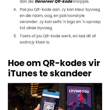
dan die
Genereer QR-kode
knoppie.
Pas jou QR-kode aan. Jy kan kleur byvoeg
en die raam, oog, en patroonstyle
verander. Jy kan selfs 'n logo en 'n oproep
tot aksie byvoeg.
Toets of jou QR-kode werk, en laai dit af
sodra jy klaar is.
Hoe om QR-kodes vir
iTunes te skandeer