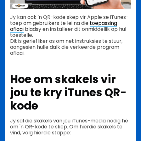
Jy kan ook 'n QR-kode skep vir Apple se iTunes-
toep om gebruikers te lei na die
toepassing
aflaai
bladsy en installeer dit onmiddellik op hul
toestelle.
Dit is geriefliker as om net instruksies te stuur,
aangesien hulle dalk die verkeerde program
aflaai.
Hoe om skakels vir
jou te kry
iTunes QR-
kode
Jy sal die skakels van jou iTunes-media nodig hê
om 'n QR-kode te skep. Om hierdie skakels te
vind, volg hierdie stappe: