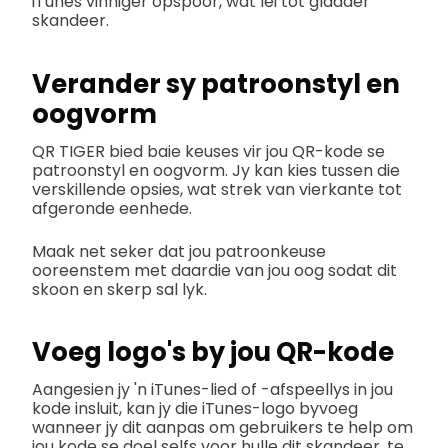
iTunes vinniger opspoor, wat lei tot gladder
skandeer.
Verander sy patroonstyl en
oogvorm
QR TIGER bied baie keuses vir jou QR-kode se
patroonstyl en oogvorm. Jy kan kies tussen die
verskillende opsies, wat strek van vierkante tot
afgeronde eenhede.
Maak net seker dat jou patroonkeuse
ooreenstem met daardie van jou oog sodat dit
skoon en skerp sal lyk.
Voeg logo's by jou QR-kode
Aangesien jy 'n iTunes-lied of -afspeellys in jou
kode insluit, kan jy die iTunes-logo byvoeg
wanneer jy dit aanpas om gebruikers te help om
jou kode se doel selfs voor hulle dit skandeer, te