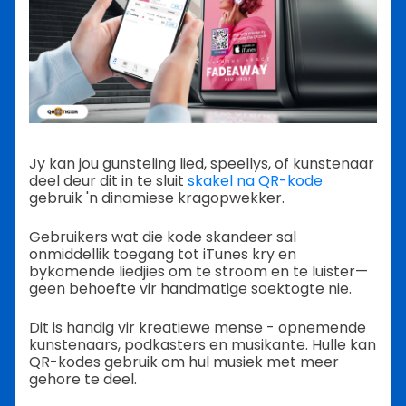
Jy kan jou gunsteling lied, speellys, of kunstenaar
deel deur dit in te sluit
skakel na QR-kode
gebruik 'n dinamiese kragopwekker.
Gebruikers wat die kode skandeer sal
onmiddellik toegang tot iTunes kry en
bykomende liedjies om te stroom en te luister—
geen behoefte vir handmatige soektogte nie.
Dit is handig vir kreatiewe mense - opnemende
kunstenaars, podkasters en musikante. Hulle kan
QR-kodes gebruik om hul musiek met meer
gehore te deel.