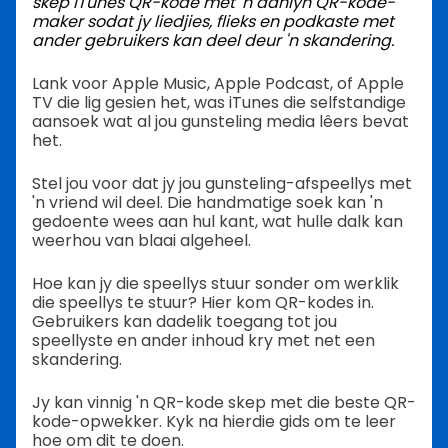
skep
iTunes QR-kode
met 'n aanlyn QR-kode-
maker sodat jy liedjies, flieks en podkaste met
ander gebruikers kan deel deur 'n skandering.
Lank voor Apple Music, Apple Podcast, of Apple
TV die lig gesien het, was iTunes die selfstandige
aansoek wat al jou gunsteling media lêers bevat
het.
Stel jou voor dat jy jou gunsteling-afspeellys met
'n vriend wil deel. Die handmatige soek kan 'n
gedoente wees aan hul kant, wat hulle dalk kan
weerhou van blaai algeheel.
Hoe kan jy die speellys stuur sonder om werklik
die speellys te stuur? Hier kom QR-kodes in.
Gebruikers kan dadelik toegang tot jou
speellyste en ander inhoud kry met net een
skandering.
Jy kan vinnig 'n QR-kode skep met die beste QR-
kode-opwekker. Kyk na hierdie gids om te leer
hoe om dit te doen.