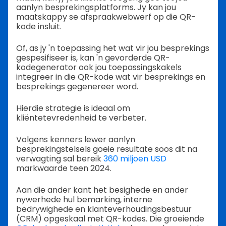
aanlyn besprekingsplatforms. Jy kan jou
maatskappy se afspraakwebwerf op die QR-
kode insluit.
Of, as jy 'n toepassing het wat vir jou besprekings
gespesifiseer is, kan 'n gevorderde QR-
kodegenerator ook jou toepassingskakels
integreer in die QR-kode wat vir besprekings en
besprekings gegenereer word.
Hierdie strategie is ideaal om
kliëntetevredenheid te verbeter.
Volgens kenners lewer aanlyn
besprekingstelsels goeie resultate soos dit na
verwagting sal bereik
360 miljoen USD
markwaarde teen 2024.
Aan die ander kant het besighede en ander
nywerhede hul bemarking, interne
bedrywighede en klanteverhoudingsbestuur
(CRM) opgeskaal met QR-kodes. Die groeiende