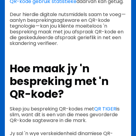
QR-kode gebruik statistieke
daarvan kan getuig.
Deur hierdie digitale nutsmiddels saam te voeg —
aanlyn besprekingsagteware en QR-kode
tegnologie — kan jou kliënte moeiteloos 'n
bespreking maak met jou afspraak QR-kode en
die geskeduleerde afspraak gerieflik in net een
skandering verifieer.
Hoe maak jy 'n
bespreking met 'n
QR-kode?
Skep jou bespreking QR-kodes met
QR TIGER
is
slim, want dit is een van die mees gevorderde
QR-kode sagteware in die mark.
Jy sal 'n wye verskeidenheid dinamiese QR-