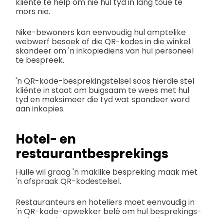
kliënte te help om nie hul tyd in lang toue te
mors nie.
Nike-bewoners kan eenvoudig hul amptelike
webwerf besoek of die QR-kodes in die winkel
skandeer om 'n inkopiediens van hul personeel
te bespreek.
'n QR-kode-besprekingstelsel soos hierdie stel
kliënte in staat om buigsaam te wees met hul
tyd en maksimeer die tyd wat spandeer word
aan inkopies.
Hotel- en
restaurantbesprekings
Hulle wil graag 'n maklike bespreking maak met
'n afspraak QR-kodestelsel.
Restauranteurs en hoteliers moet eenvoudig in
'n QR-kode-opwekker belê om hul besprekings-