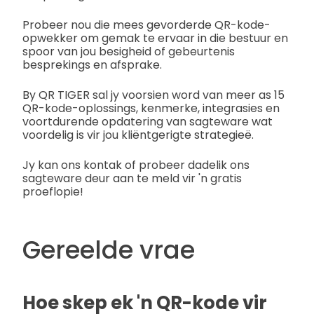
Probeer nou die mees gevorderde QR-kode-
opwekker om gemak te ervaar in die bestuur en
spoor van jou besigheid of gebeurtenis
besprekings en afsprake.
By QR TIGER sal jy voorsien word van meer as 15
QR-kode-oplossings, kenmerke, integrasies en
voortdurende opdatering van sagteware wat
voordelig is vir jou kliëntgerigte strategieë.
Jy kan ons kontak
of probeer dadelik ons
sagteware deur aan te meld vir 'n gratis
proeflopie!
Gereelde vrae
Hoe skep ek 'n QR-kode vir