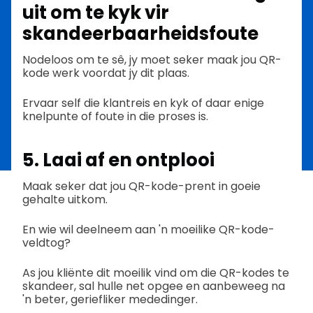
uit om te kyk vir
skandeerbaarheidsfoute
Nodeloos om te sê, jy moet seker maak jou QR-
kode werk voordat jy dit plaas.
Ervaar self die klantreis en kyk of daar enige
knelpunte of foute in die proses is.
5. Laai af en ontplooi
Maak seker dat jou QR-kode-prent in goeie
gehalte uitkom.
En wie wil deelneem aan 'n moeilike QR-kode-
veldtog?
As jou kliënte dit moeilik vind om die QR-kodes te
skandeer, sal hulle net opgee en aanbeweeg na
'n beter, geriefliker mededinger.