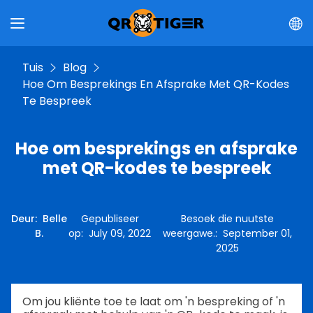
Tuis
Blog
Hoe Om Besprekings En Afsprake Met QR-Kodes
Te Bespreek
Hoe om besprekings en afsprake
met QR-kodes te bespreek
Deur
:
Belle
Gepubliseer
Besoek die nuutste
B.
op
:
July 09, 2022
weergawe.
:
September 01,
2025
Om jou kliënte toe te laat om 'n bespreking of 'n