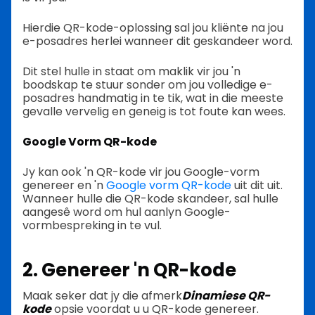
Hierdie QR-kode-oplossing sal jou kliënte na jou
e-posadres herlei wanneer dit geskandeer word.
Dit stel hulle in staat om maklik vir jou 'n
boodskap te stuur sonder om jou volledige e-
posadres handmatig in te tik, wat in die meeste
gevalle vervelig en geneig is tot foute kan wees.
Google Vorm QR-kode
Jy kan ook 'n QR-kode vir jou Google-vorm
genereer en 'n
Google vorm QR-kode
uit dit uit.
Wanneer hulle die QR-kode skandeer, sal hulle
aangesê word om hul aanlyn Google-
vormbespreking in te vul.
2. Genereer 'n QR-kode
Maak seker dat jy die afmerk
Dinamiese QR-
kode
opsie voordat u u QR-kode genereer.