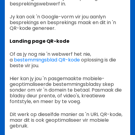
besprekingswebwerf in.
Jy kan ook 'n Google-vorm vir jou aanlyn
besprekings en besprekings maak en dit in 'n
QR-kode genereer.
Landing page QR-kode
Of as jy nog nie 'n webwerf het nie,
a
bestemmingsblad QR-kode
oplossing is die
beste vir jou.
Hier kan jy jou 'n pasgemaakte mobiele-
geoptimaliseerde bestemmingsbladsy skep
sonder om vir 'n domein te betaal. Pasmaak die
bladsy deur prente, of video's, kreatiewe
fontstyle, en meer by te voeg.
Dit werk op dieselfde manier as 'n URL QR-kode,
maar dit is ook geoptimaliseer vir mobiele
gebruik.