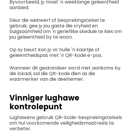
Byvoorbeeld, jy moet 'n weeklange geleentheid
aanbied.
Deur die webwerf of besprekingstelsel te
gebruik, gee jy jou gaste die vryheid en
buigsaamheid om 'n gerieflike skedule te kies om
jou geleentheid by te woon.
Op sy beurt kan jy vir hulle 'n kaartjie of
geleentheidspas met 'n QR-kode e-pos.
Wanneer dit geskandeer word met aankoms by
die lokaal, sal die QR-kode dien as die
waarmerker van die deelnemer.
Vinniger lughawe
kontrolepunt
Lughawens gebruik QR-kode-besprekingstelsels
om hul voorkomende veiligheidsmaatreëls te
verbeter.