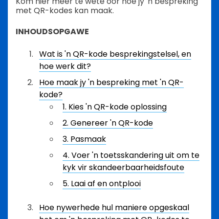
Kom hier meer te wete oor hoe jy 'n bespreking
met QR-kodes kan maak.
INHOUDSOPGAWE
Wat is 'n QR-kode besprekingstelsel, en
hoe werk dit?
Hoe maak jy 'n bespreking met 'n QR-
kode?
1. Kies 'n QR-kode oplossing
2. Genereer 'n QR-kode
3. Pasmaak
4. Voer 'n toetsskandering uit om te
kyk vir skandeerbaarheidsfoute
5. Laai af en ontplooi
Hoe nywerhede hul maniere opgeskaal