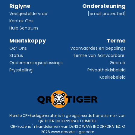
Riglyne
Ondersteuning
Veelgestelde vrae
[email protected]
Kontak Ons
Hulp Sentrum
Maatskappy
Terme
Oor Ons
Voorwaardes en bepalings
Status
Terme van Aanvaarbare 
Ondernemingsoplossings
Gebruik
Prysstelling
Privaatheidsbeleid
Koekiebeleid
Hierdie QR-kodegenerator is 'n geregistreerde handelsmerk van
QR TIGER INCORPORATED LIMITED.
'QR-kode' is 'n handelsmerk van DENSO WAVE INCORPORATED. ©
2026 www.qrcode-tiger.com