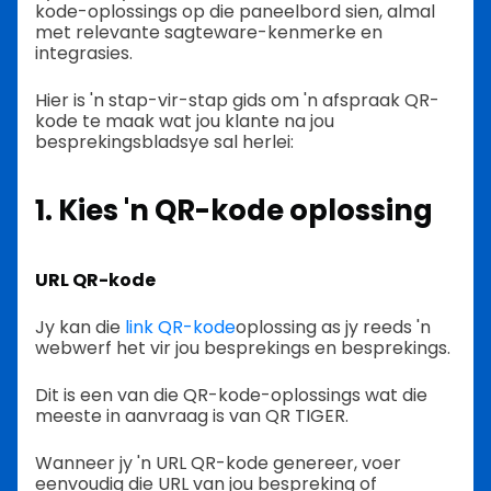
kode-oplossings op die paneelbord sien, almal
met relevante sagteware-kenmerke en
integrasies.
Hier is 'n stap-vir-stap gids om 'n afspraak QR-
kode te maak wat jou klante na jou
besprekingsbladsye sal herlei:
1. Kies 'n QR-kode oplossing
URL QR-kode
Jy kan die
link QR-kode
oplossing as jy reeds 'n
webwerf het vir jou besprekings en besprekings.
Dit is een van die QR-kode-oplossings wat die
meeste in aanvraag is van QR TIGER.
Wanneer jy 'n URL QR-kode genereer, voer
eenvoudig die URL van jou bespreking of