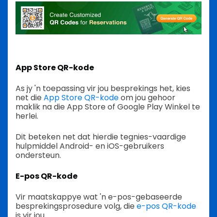
App Store QR-kode
As jy 'n toepassing vir jou besprekings het, kies
net die
App Store QR-kode
om jou gehoor
maklik na die App Store of Google Play Winkel te
herlei.
Dit beteken net dat hierdie tegnies-vaardige
hulpmiddel Android- en iOS-gebruikers
ondersteun.
E-pos QR-kode
Vir maatskappye wat 'n e-pos-gebaseerde
besprekingsprosedure volg, die
e-pos QR-kode
is vir jou.