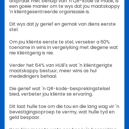
afspraak met behulp van 'n QR-kode te maak, is
een goeie manier om te wys dat jou maatskappy
'n kliëntgesentreerde organisasie is.
Dit wys dat jy gerief en gemak van diens eerste
stel.
Om jou kliënte eerste te stel, verseker a 60%
toename in wins in vergelyking met diegene wat
nie kliëntgerig is nie.
Verder het 64% van HUB's wat 'n kliëntgerigte
maatskappy bestuur, meer wins as hul
mededingers behaal.
Die gerief wat 'n QR-kode-besprekingstelsel
bied, verbeter jou kliënte se ervaring.
Dit laat hulle toe om die tou en die lang wag vir 'n
bevestigingsoproep te vermy, wat hulle tyd en
geld bespaar.