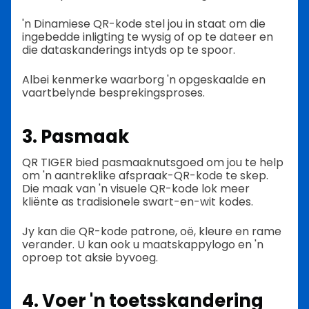
'n Dinamiese QR-kode stel jou in staat om die
ingebedde inligting te wysig of op te dateer en
die dataskanderings intyds op te spoor.
Albei kenmerke waarborg 'n opgeskaalde en
vaartbelynde besprekingsproses.
3. Pasmaak
QR TIGER bied pasmaaknutsgoed om jou te help
om 'n aantreklike afspraak-QR-kode te skep.
Die maak van 'n visuele QR-kode lok meer
kliënte as tradisionele swart-en-wit kodes.
Jy kan die QR-kode patrone, oë, kleure en rame
verander. U kan ook u maatskappylogo en 'n
oproep tot aksie byvoeg.
4. Voer 'n toetsskandering