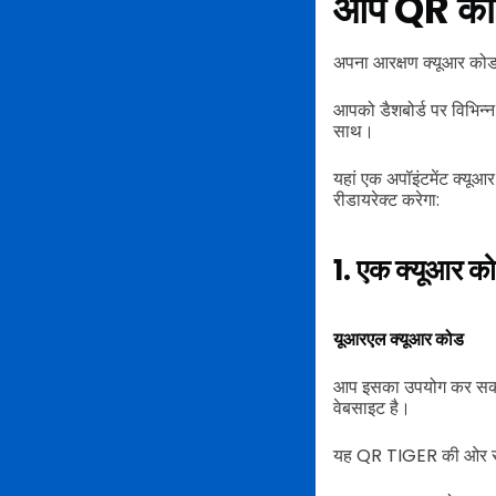
आप QR कोड 
अपना आरक्षण क्यूआर कोड
आपको डैशबोर्ड पर विभिन्
साथ।
यहां एक अपॉइंटमेंट क्यूआ
रीडायरेक्ट करेगा:
1. एक क्यूआर को
यूआरएल क्यूआर कोड
आप इसका उपयोग कर सकते
वेबसाइट है।
यह QR TIGER की ओर से स