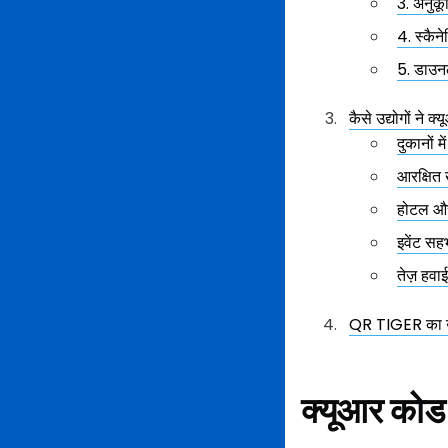
3. अनुकू
4. स्कैन
5. डाउनल
कैसे उद्योगों ने
दुकानों म
आरक्षित 
होटल और 
इवेंट सह
तेज़ हवा
QR TIGER का उ
क्यूआर कोड 