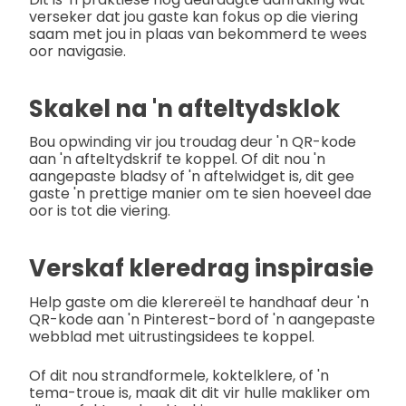
verseker dat jou gaste kan fokus op die viering
saam met jou in plaas van bekommerd te wees
oor navigasie.
Skakel na 'n afteltydsklok
Bou opwinding vir jou troudag deur 'n QR-kode
aan 'n afteltydskrif te koppel. Of dit nou 'n
aangepaste bladsy of 'n aftelwidget is, dit gee
gaste 'n prettige manier om te sien hoeveel dae
oor is tot die viering.
Verskaf kleredrag inspirasie
Help gaste om die klerereël te handhaaf deur 'n
QR-kode aan 'n Pinterest-bord of 'n aangepaste
webblad met uitrustingsidees te koppel.
Of dit nou strandformele, koktelklere, of 'n
tema-troue is, maak dit dit vir hulle makliker om