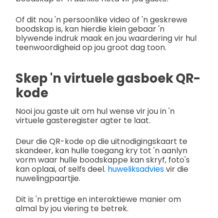
Of dit nou 'n persoonlike video of 'n geskrewe
boodskap is, kan hierdie klein gebaar 'n
blywende indruk maak en jou waardering vir hul
teenwoordigheid op jou groot dag toon.
Skep 'n virtuele gasboek QR-
kode
Nooi jou gaste uit om hul wense vir jou in 'n
virtuele gasteregister agter te laat.
Deur die QR-kode op die uitnodigingskaart te
skandeer, kan hulle toegang kry tot 'n aanlyn
vorm waar hulle boodskappe kan skryf, foto's
kan oplaai, of selfs deel.
huweliksadvies
vir die
nuwelingpaartjie.
Dit is 'n prettige en interaktiewe manier om
almal by jou viering te betrek.