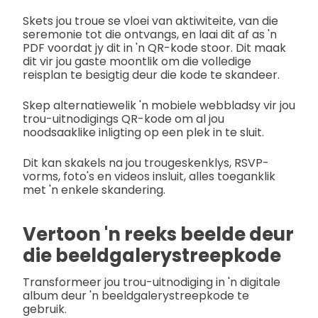
Skets jou troue se vloei van aktiwiteite, van die
seremonie tot die ontvangs, en laai dit af as 'n
PDF voordat jy dit in 'n QR-kode stoor. Dit maak
dit vir jou gaste moontlik om die volledige
reisplan te besigtig deur die kode te skandeer.
Skep alternatiewelik 'n mobiele webbladsy vir jou
trou-uitnodigings QR-kode om al jou
noodsaaklike inligting op een plek in te sluit.
Dit kan skakels na jou trougeskenklys, RSVP-
vorms, foto's en videos insluit, alles toeganklik
met 'n enkele skandering.
Vertoon 'n reeks beelde deur
die beeldgalerystreepkode
Transformeer jou trou-uitnodiging in 'n digitale
album deur 'n beeldgalerystreepkode te
gebruik.