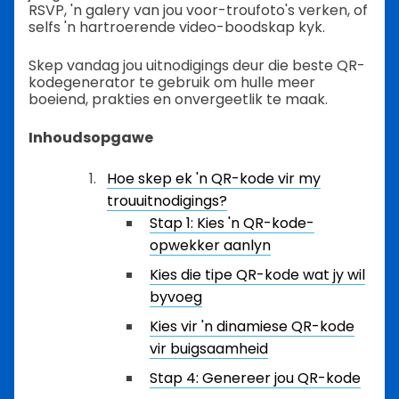
RSVP, 'n galery van jou voor-troufoto's verken, of
selfs 'n hartroerende video-boodskap kyk.
Skep vandag jou uitnodigings deur die beste QR-
kodegenerator te gebruik om hulle meer
boeiend, prakties en onvergeetlik te maak.
Inhoudsopgawe
Hoe skep ek 'n QR-kode vir my
trouuitnodigings?
Stap 1: Kies 'n QR-kode-
opwekker aanlyn
Kies die tipe QR-kode wat jy wil
byvoeg
Kies vir 'n dinamiese QR-kode
vir buigsaamheid
Stap 4: Genereer jou QR-kode