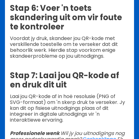
Stap 6: Voer 'n toets
skandering uit om vir foute
te kontroleer
Voordat jy druk, skandeer jou QR-kode met
verskillende toestelle om te verseker dat dit
behoorlik werk. Hierdie stap voorkom enige
skandeerprobleme op jou uitnodigings.
Stap 7: Laai jou QR-kode af
en druk dit uit
Laai jou QR-kode af in hoë resolusie (PNG of
SVG-formaat) om 'n skerp druk te verseker. Jy
kan dit op fisiese uitnodigings plaas of dit
integreer in digitale uitnodigings vir 'n
interaktiewe ervaring.
Professionele wenk
Wil jy jou uitnodigings nog