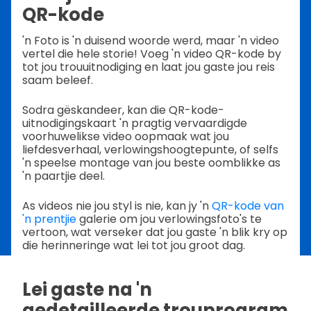
QR-kode
'n Foto is 'n duisend woorde werd, maar 'n video
vertel die hele storie! Voeg 'n video QR-kode by
tot jou trouuitnodiging en laat jou gaste jou reis
saam beleef.
Sodra gëskandeer, kan die QR-kode-
uitnodigingskaart 'n pragtig vervaardigde
voorhuwelikse video oopmaak wat jou
liefdesverhaal, verlowingshoogtepunte, of selfs
'n speelse montage van jou beste oomblikke as
'n paartjie deel.
As videos nie jou styl is nie, kan jy 'n
QR-kode van
'n prentjie
galerie om jou verlowingsfoto's te
vertoon, wat verseker dat jou gaste 'n blik kry op
die herinneringe wat lei tot jou groot dag.
Lei gaste na 'n
gedetailleerde trouprogram