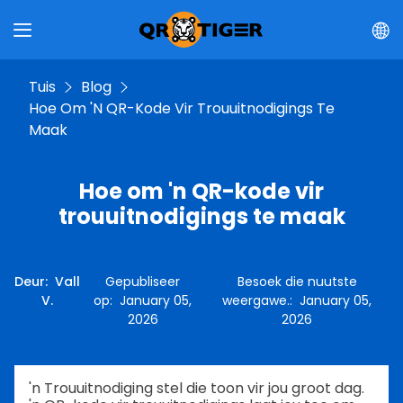
Tuis
Blog
Hoe Om 'n QR-Kode Vir Trouuitnodigings Te
Maak
Hoe om 'n QR-kode vir
trouuitnodigings te maak
Deur
:
Vall
Gepubliseer
Besoek die nuutste
V.
op
:
January 05,
weergawe.
:
January 05,
2026
2026
'n Trouuitnodiging stel die toon vir jou groot dag.