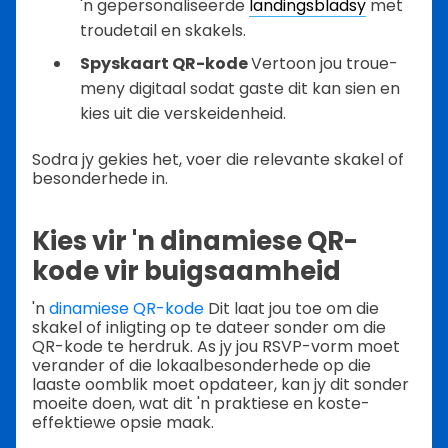
'n gepersonaliseerde
landingsbladsy
met
troudetail en skakels.
Spyskaart QR-kode
Vertoon jou troue-
meny digitaal sodat gaste dit kan sien en
kies uit die verskeidenheid.
Sodra jy gekies het, voer die relevante skakel of
besonderhede in.
Kies vir 'n dinamiese QR-
kode vir buigsaamheid
'n
dinamiese QR-kode
Dit laat jou toe om die
skakel of inligting op te dateer sonder om die
QR-kode te herdruk. As jy jou RSVP-vorm moet
verander of die lokaalbesonderhede op die
laaste oomblik moet opdateer, kan jy dit sonder
moeite doen, wat dit 'n praktiese en koste-
effektiewe opsie maak.