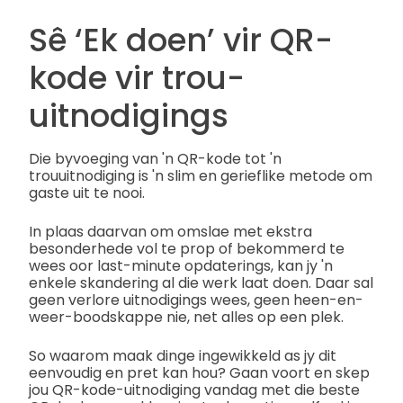
Sê ‘Ek doen’ vir QR-
kode vir trou-
uitnodigings
Die byvoeging van 'n QR-kode tot 'n
trouuitnodiging is 'n slim en gerieflike metode om
gaste uit te nooi.
In plaas daarvan om omslae met ekstra
besonderhede vol te prop of bekommerd te
wees oor last-minute opdaterings, kan jy 'n
enkele skandering al die werk laat doen. Daar sal
geen verlore uitnodigings wees, geen heen-en-
weer-boodskappe nie, net alles op een plek.
So waarom maak dinge ingewikkeld as jy dit
eenvoudig en pret kan hou? Gaan voort en skep
jou QR-kode-uitnodiging vandag met die beste