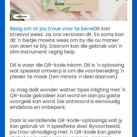
Besig om vir jou troue voor te berei
Dit kan
stresvol wees. Ja, ons verstaan dit. En soms kan
dit 'n bietjie moeite wees om by die ou manier
van doen te bly. Daarom kan die gebruik van 'n
slim instrument regtig help.
Dit is waar die QR-kode inkom. Dit is 'n oplossing
wat spesiaal ontwerp is om die voorbereiding 'n
plesier te maak (ten minste 'n deel daarvan).
Jy mag dalk wonder watter tipes inligting met 'n
QR-kode gekodeer kan word en aan jou gaste
voorgelê kan word. Die antwoord is eenvoudig
eindeloos en onbeperk.
Daar is verskillende QR-kode-oplossings wat jy
kan gebruik vir 'n spesifieke doel. Byvoorbeeld,
jou trou-uitnodiging met 'n QR-kode kan gaste