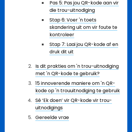
Pas 5: Pas jou QR-kode aan vir
die trou-uitnodiging
Stap 6: Voer 'n toets
skandering uit om vir foute te
kontroleer
Stap 7: Laai jou QR-kode af en
druk dit uit
Is dit prakties om 'n trou-uitnodiging
met 'n QR-kode te gebruik?
15 innoverende maniere om 'n QR-
kode op 'n trouuitnodiging te gebruik
Sê ‘Ek doen’ vir QR-kode vir trou-
uitnodigings
Gereelde vrae