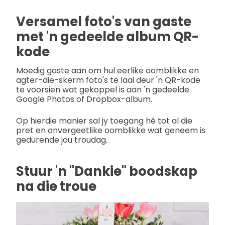
Versamel foto's van gaste
met 'n gedeelde album QR-
kode
Moedig gaste aan om hul eerlike oomblikke en
agter-die-skerm foto's te laai deur 'n QR-kode
te voorsien wat gekoppel is aan 'n gedeelde
Google Photos of Dropbox-album.
Op hierdie manier sal jy toegang hê tot al die
pret en onvergeetlike oomblikke wat geneem is
gedurende jou troudag.
Stuur 'n "Dankie" boodskap
na die troue