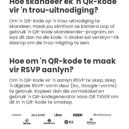
Hoe skandeer ek 'n QR-kode
vir 'n trou-uitnodiging?
Om 'n QR-kode op 'n trou-uitnodiging te
skandeer, maak jou slimfoon se kamera oop of
gebruik 'n QR-kode skandeerder-program, en
wys dit dan na die kode. 'n Skakel sal verskyn—tik
daarop om die trou-inligting te sien.
Hoe om 'n QR-kode te maak
vir RSVP aanlyn?
Om 'n QR-kode vir 'n aanlyn RSVP te skep, skep
'n digitale RSVP-vorm deur (bv., Google-vorms)
te gebruik. Kopieer dan die vormskakel en
gebruik 'n QR-kodegenerator soos QR TIGER om
dit in 'n QR-kode te omskep.