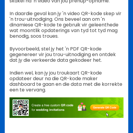
skakel na 'n video van jou prenup-opname.
In daardie geval kan jy 'n video QR-kode skep vir
'n trou-uitnodiging. Ons beveel aan om 'n
dinamiese QR-kode te gebruik vir geleenthede
wat moontlik opdaterings van tyd tot tyd mag
benodig, soos troues.
Byvoorbeeld, stel jy het 'n PDF QR-kode
gegenereer vir jou trou-uitnodiging en ontdek
dat jy die verkeerde data gekodeer het.
Indien wel, kan jy jou troukaart QR-kode
opdateer deur na die QR-kode maker
dashboard te gaan en die data met die korrekte
een te vervang.