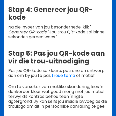
Stap 4: Genereer jou QR-
kode
Na die invoer van jou besonderhede, klik "
Genereer QR-kode
"Jou trou QR-kode sal binne
sekondes gereed wees."
Stap 5: Pas jou QR-kode aan
vir die trou-uitnodiging
Pas jou QR-kode se kleure, patrone en ontwerp
aan om by jou te pas
troue tema
of motief.
Om te verseker van maklike skandering, kies 'n
donkerder kleur wat goed meng met jou motief
terwyl dit kontras behou teen 'n ligte
agtergrond. Jy kan selfs jou inisiale byvoeg as die
troulogo om dit 'n persoonlike aanraking te gee.