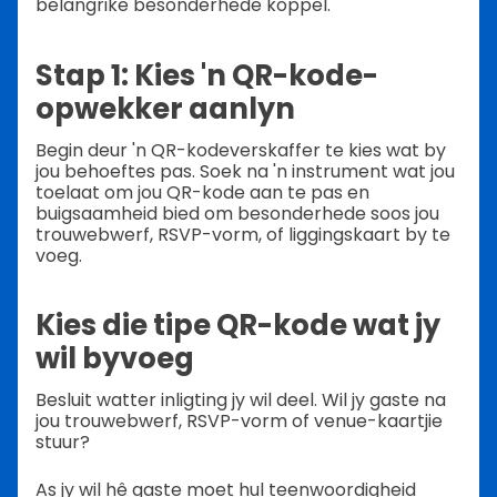
belangrike besonderhede koppel.
Stap 1: Kies 'n QR-kode-
opwekker aanlyn
Begin deur 'n QR-kodeverskaffer te kies wat by
jou behoeftes pas. Soek na 'n instrument wat jou
toelaat om jou QR-kode aan te pas en
buigsaamheid bied om besonderhede soos jou
trouwebwerf, RSVP-vorm, of liggingskaart by te
voeg.
Kies die tipe QR-kode wat jy
wil byvoeg
Besluit watter inligting jy wil deel. Wil jy gaste na
jou trouwebwerf, RSVP-vorm of venue-kaartjie
stuur?
As jy wil hê gaste moet hul teenwoordigheid