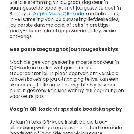
Stel die stemming vir jou groot dag deur 'n
saamgestelde speellys met jou gaste te deel. 'n
Spotify of
Apple Music QR-kode
kan hulle lei na
'n versameling van jou gunsteling liefdesliedjies,
jou eerste dansmelodie, of selfs 'n prettige
party-mix om almal opgewonde te kry vir die
ontvangs.
Gee gaste toegang tot jou trougeskenklys
Maak die gee van geskenke moeiteloos deur 'n
QR-kode in te sluit wat gaste na jou
troueregister lei. In plaas daarvan om verskeie
winkelskakels op jou uitnodiging te lys, kan een
skandering hulle na 'n landingsbladsy lei waar
hulle 'n geskenk kan kies wat by hul begroting en
voorkeure pas.
Voeg 'n QR-kode vir spesiale boodskappe by
Jy kan 'n teks QR-kode insluit op die trou-
uitnodiging wat gekoppel is aan 'n hartroerende
boodskap of 'n dankie nota vir jou gaste.