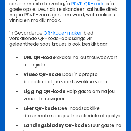
sonder moeite bevestig, 'n
RSVP QR-kode
is 'n
goeie opsie. Deur dit te skandeer, sal hulle direk
na jou RSVP-vorm geneem word, wat reaksies
vinnig en maklik maak.
'n Gevorderde
QR-kode-maker
bied
verskillende QR-kode-oplossings vir
geleenthede soos troues is ook beskikbaar:
URL QR-kode
Skakel na jou trouwebwerf
of register.
Video QR-kode
Deel 'n opregte
boodskap of jou voorhuwelikse video.
Ligging QR-kode
Help gaste om na jou
venue te navigeer.
Lêer QR-kode
Deel noodsaaklike
dokumente soos jou trou skedule of gaslys.
Landingsbladsy QR-kode
Stuur gaste na