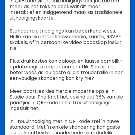
'n QR-kode vir trouuitnodigings laat jou toe om
meer as net teks te deel, wat dit meer
interaktief en insiggewend maak as tradisionele
uitnodigingskaarte.
Standaard uitnodigings kan beperkend wees.
Hulle kan nie interaktiewe media, kaarte, RSVP-
skakels, of 'n persoonlike video boodskap insluit
nie.
Plus, drukkostes kan oploop, en laaste oomblik-
opdaterings is amper onmoontlik. Sou dit nie
beter wees as jou gaste al die troudetaille in een
eenvoudige skandering kon kry nie?
Meer paartjies kies hierdie moderne opsie. 'n
Studie deur The Knot het bevind dat 38% van die
paartjies 'n QR-kode in hul trouuitnodigings
ingesluit het.
'n Trouuitnodiging met 'n QR-kode stel 'n nuwe
standaard. Met 'n enkele skandering kan gaste
jou geleentheidsbesonderhede sien, dadelik