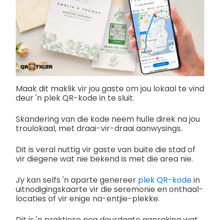
Maak dit maklik vir jou gaste om jou lokaal te vind
deur 'n plek QR-kode in te sluit.
Skandering van die kode neem hulle direk na jou
troulokaal, met draai-vir-draai aanwysings.
Dit is veral nuttig vir gaste van buite die stad of
vir diegene wat nie bekend is met die area nie.
Jy kan selfs 'n aparte genereer
plek QR-kode
in
uitnodigingskaarte vir die seremonie en onthaal-
locaties of vir enige na-entjie-plekke.
Dit is 'n praktiese nog deurdagte aanraking wat