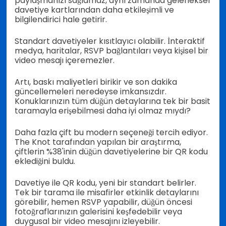
paylaşmanızı sağlamaz, aynı zamanda geleneksel
davetiye kartlarından daha etkileşimli ve
bilgilendirici hale getirir.
Standart davetiyeler kısıtlayıcı olabilir. İnteraktif
medya, haritalar, RSVP bağlantıları veya kişisel bir
video mesajı içeremezler.
Artı, baskı maliyetleri birikir ve son dakika
güncellemeleri neredeyse imkansızdır.
Konuklarınızın tüm düğün detaylarına tek bir basit
taramayla erişebilmesi daha iyi olmaz mıydı?
Daha fazla çift bu modern seçeneği tercih ediyor.
The Knot tarafından yapılan bir araştırma,
çiftlerin %38'inin düğün davetiyelerine bir QR kodu
eklediğini buldu.
Davetiye ile QR kodu, yeni bir standart belirler.
Tek bir tarama ile misafirler etkinlik detaylarını
görebilir, hemen RSVP yapabilir, düğün öncesi
fotoğraflarınızın galerisini keşfedebilir veya
duygusal bir video mesajını izleyebilir.