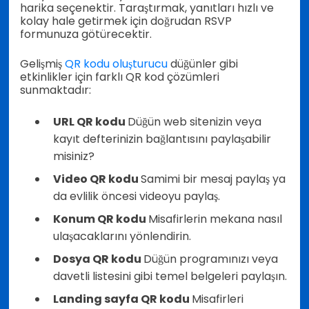
harika seçenektir. Taraştırmak, yanıtları hızlı ve
kolay hale getirmek için doğrudan RSVP
formunuza götürecektir.
Gelişmiş
QR kodu oluşturucu
düğünler gibi
etkinlikler için farklı QR kod çözümleri
sunmaktadır:
URL QR kodu
Düğün web sitenizin veya
kayıt defterinizin bağlantısını paylaşabilir
misiniz?
Video QR kodu
Samimi bir mesaj paylaş ya
da evlilik öncesi videoyu paylaş.
Konum QR kodu
Misafirlerin mekana nasıl
ulaşacaklarını yönlendirin.
Dosya QR kodu
Düğün programınızı veya
davetli listesini gibi temel belgeleri paylaşın.
Landing sayfa QR kodu
Misafirleri