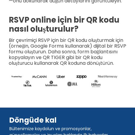
—onu dokunarak düğün detaylarını görüntüleyin.
RSVP online için bir QR kodu
nasıl oluşturulur?
Bir çevrimiçi RSVP için bir QR kodu oluşturmak için
(örneğin, Google Forms kullanarak) dijital bir RSVP
formu oluşturun. Daha sonra, form bağlantısını
kopyalayın ve QR TIGER gibi bir QR kodu
oluşturucu kullanarak QR koduna dönüştürün.
Döngüde kal
Bültenimize kaydolun ve promosyonlar,
güncellemeler ve ipuçları hakkında ilk haberdar