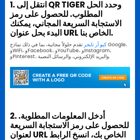
1. انتقل إلى QR TIGER وحدد الحل
المطلوب. للحصول على رمز
الاستجابة السريعة المجاني، يمكنك
البدء بحل عنوان URL الخاص بنا.
كيو آر تايجر
تقدم حلولاً مجانية، بما في ذلك نماذج Google،
وWiFi، وFacebook، وYouTube، وInstagram،
وPinterest، والبريد الإلكتروني، والرسائل النصية.
2. أدخل المعلومات المطلوبة.
للحصول على رمز الاستجابة السريعة
لعنوان URL الخاص بك، انسخ الرابط