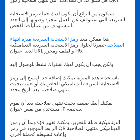
هل سبق لك أن تساءلت: "هل تنتهي صلاحية رموز QR؟"
سيكون من الرائع أن يكون لديك حملة رمز الاستجابة
السريعة التي ستتوقف عن العمل بمجرد وصولها إلى العدد
المستهدف من عمليات الفحص.
هذا ممكن معنا
رمز الاستجابة السريعة
ميزة انتهاء
الصلاحية
حصريًا لحلول رمز الاستجابة السريعة الديناميكية
لدينا: عنوان URL والملف ومحرر H5.
ولكن يجب أن يكون لديك اشتراك نشط للوصول إليه.
باستخدام هذه الميزة، يمكنك إضافة حد المسح إلى رمز
الاستجابة السريعة الديناميكي الخاص بك أو تعيينه بحيث
تنتهي صلاحيته بعد تاريخ محدد.
يمكنك أيضًا ضبطه بحيث تنتهي صلاحيته بعد أن يقوم
مستخدم من نفس عنوان IP بفحصه.
وبما أن رموز QR الديناميكية قابلة للتحرير، يمكنك تغيير
الرابط الموجود في رمز QR الديناميكي منتهي الصلاحية
وإعادة تنشيطه كحملة أخرى.