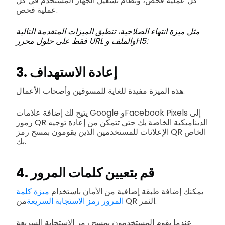
كل عملية فحص، ونظام تشغيل الجهاز المستخدم في كل
عملية فحص.
مثل ميزة انتهاء الصلاحية، تنطبق الميزات المتقدمة التالية
فقط على حلول محرر URL والملف وH5:
3. إعادة الاستهداف
هذه الميزة مفيدة للغاية للمسوقين وأصحاب الأعمال.
يتيح لك إضافة علامات Google وFacebook Pixels إلى
رموز QR الديناميكية الخاصة بك حتى تتمكن من إعادة توجيه
الإعلانات للمستخدمين الذين يقومون بمسح رمز QR الخاص
بك.
4. قم بتعيين كلمات المرور
يمكنك إضافة طبقة إضافية من الأمان باستخدام
ميزة كلمة
من QR النمر.
المرور رمز الاستجابة السريعة
عندما يقوم المستخدمون بمسح رمز الاستجابة السريعة