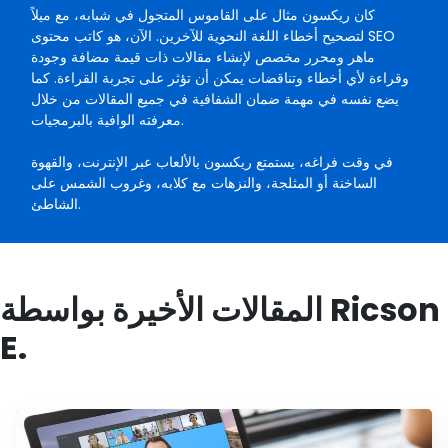
كان ريكسون مثال على القاموس المتجول في شبابه، مع ميلاً
لتصحيح أخطاء اللغة النحوية للآخرين. الآن، هو كاتب محتوى SEO
ماهر ومحرر مخصص لإنشاء مقالات ذات قيمة مضافة وجودة
وقراءة لأي أخطاء وتناقضات يمكن أن تؤثر على تجربة القراءة. كما
يضع نفسه في مهمة ضمان الشفافية في جميع المقالات من خلال
معرفته الوافية بالبرمجيات.
في وقت فراغه، يستمتع ريكسون بالألعاب عبر الإنترنت، والقهوة
الساخنة أو المثلجة، والنزهات مع كلابه، وغروب الشمس على
الشاطئ.
المقالات الأخيرة بواسطة Ricson
E.