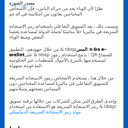
مصدر الصورة
نظرًا لأن الوباء يحد من حركة الناس ، فإن الأشخاص
المحتاجين يعانون من انتكاسة في الدعم.
وبسبب ذلك ، يعد التسويق التفاعلي باستخدام رمز الاستجابة
السريعة في ماليزيا حلاً مناسبًا لحملة الدولة لمساعدة بعضنا
البعض وسط الوباء.
من خلال جهودهم ، التطبيق & nbsp؛
المس n Go e-
على & nbsp ؛ يدمج استخدام رموز QR للسماح
wallet
لمستخدميها بالتبرع بالأموال للمنظمات غير الحكومية
المدعومة بسهولة.
من خلال هذا ، يستخدم الأشخاص رموز الاستجابة السريعة
للتسويق التفاعلي في ماليزيا لمساعدة المحتاجين دون
المساس بصحتهم وسلامتهم.
وإحدى الطرق التي يمكن للشركات من خلالها ترقية تسويق
رمز الاستجابة السريعة هو الاستفادة من استخدام & nbsp؛
.
مولد رمز الاستجابة السريعة الديناميكي