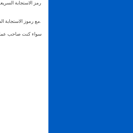
رمز الاستجابة السري
مع رموز الاستجابة السريعة، يمكنك ربط العملاء بحسابك على فيسبوك ماسنجر وبناء علاقات مع العملاء ذات مغزى.
سواء كنت صاحب عمل ص