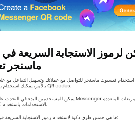
ماسنجر تع
ستخدام فيسبوك ماسنجر للتواصل مع عملائك وتسهيل التفاعل مع علامتك
بالأمر، يمكنك استخدام رموز الاستجابة السريعة QR codes.
يمكن للمستخدمين البدء في التحدث على الفور مع عملك على ssenger
الاستخدامات باستخدام كاميرات الهواتف الذكية.
ها هي خمس طرق ذكية لاستخدام رموز الاستجابة السريعة في ماسنجر لصالح عملك: