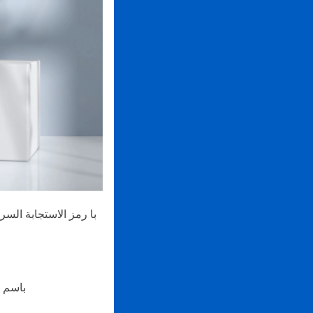
با رمز الاستجابة الس
انسخ عنوان URL ا