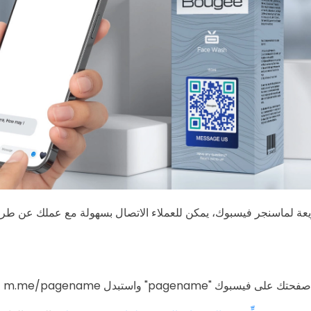
ريعة لماسنجر فيسبوك، يمكن للعملاء الاتصال بسهولة مع عملك عن طر
لتالي m.me/pagename واستبدل "pagename" باسم صفحتك على فيسبوك