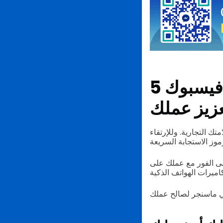
5 طرق يمكن لرموز الاستجابة السريعة في فيسبوك
زيز عملك
 التجارية. وللإرتقاء
Me عن طريق مسح هذه المربعات المتعددة