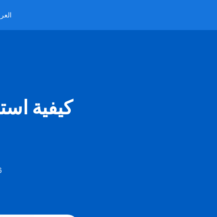
العرب
كيفية است
6