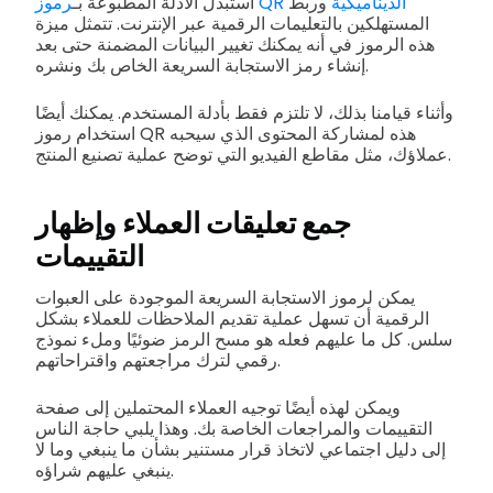
رموز QR الديناميكية
وربط
استبدل الأدلة المطبوعة بـ
المستهلكين بالتعليمات الرقمية عبر الإنترنت. تتمثل ميزة
هذه الرموز في أنه يمكنك تغيير البيانات المضمنة حتى بعد
إنشاء رمز الاستجابة السريعة الخاص بك ونشره.
وأثناء قيامنا بذلك، لا تلتزم فقط بأدلة المستخدم. يمكنك أيضًا
استخدام رموز QR هذه لمشاركة المحتوى الذي سيحبه
عملاؤك، مثل مقاطع الفيديو التي توضح عملية تصنيع المنتج.
جمع تعليقات العملاء وإظهار
التقييمات
يمكن لرموز الاستجابة السريعة الموجودة على العبوات
الرقمية أن تسهل عملية تقديم الملاحظات للعملاء بشكل
سلس. كل ما عليهم فعله هو مسح الرمز ضوئيًا وملء نموذج
رقمي لترك مراجعتهم واقتراحاتهم.
ويمكن لهذه أيضًا توجيه العملاء المحتملين إلى صفحة
التقييمات والمراجعات الخاصة بك. وهذا يلبي حاجة الناس
إلى دليل اجتماعي لاتخاذ قرار مستنير بشأن ما ينبغي وما لا
ينبغي عليهم شراؤه.