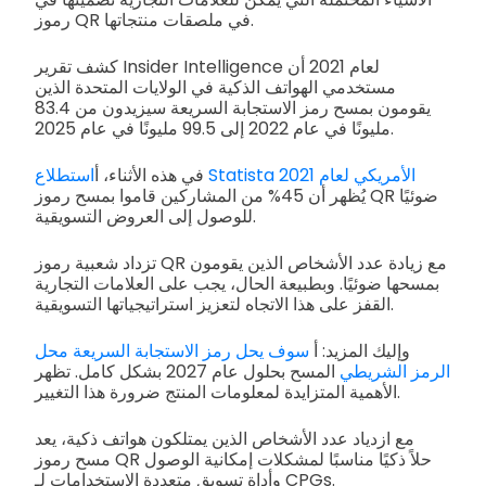
رموز QR في ملصقات منتجاتها.
كشف تقرير Insider Intelligence لعام 2021 أن
مستخدمي الهواتف الذكية في الولايات المتحدة الذين
يقومون بمسح رمز الاستجابة السريعة سيزيدون من 83.4
مليونًا في عام 2022 إلى 99.5 مليونًا في عام 2025.
استطلاع Statista الأمريكي لعام 2021
في هذه الأثناء، أ
يُظهر أن 45% من المشاركين قاموا بمسح رموز QR ضوئيًا
للوصول إلى العروض التسويقية.
تزداد شعبية رموز QR مع زيادة عدد الأشخاص الذين يقومون
بمسحها ضوئيًا. وبطبيعة الحال، يجب على العلامات التجارية
القفز على هذا الاتجاه لتعزيز استراتيجياتها التسويقية.
وإليك المزيد: أ
سوف يحل رمز الاستجابة السريعة محل
الرمز الشريطي
المسح بحلول عام 2027 بشكل كامل. تظهر
الأهمية المتزايدة لمعلومات المنتج ضرورة هذا التغيير.
مع ازدياد عدد الأشخاص الذين يمتلكون هواتف ذكية، يعد
مسح رموز QR حلاً ذكيًا مناسبًا لمشكلات إمكانية الوصول
وأداة تسويق متعددة الاستخدامات لـ CPGs.