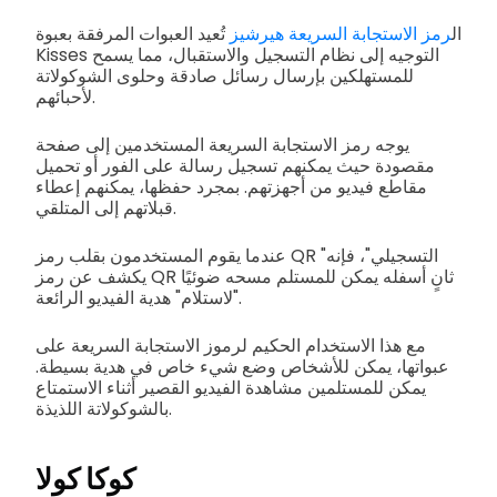
ال
رمز الاستجابة السريعة هيرشيز
تُعيد العبوات المرفقة بعبوة
Kisses التوجيه إلى نظام التسجيل والاستقبال، مما يسمح
للمستهلكين بإرسال رسائل صادقة وحلوى الشوكولاتة
لأحبائهم.
يوجه رمز الاستجابة السريعة المستخدمين إلى صفحة
مقصودة حيث يمكنهم تسجيل رسالة على الفور أو تحميل
مقاطع فيديو من أجهزتهم. بمجرد حفظها، يمكنهم إعطاء
قبلاتهم إلى المتلقي.
عندما يقوم المستخدمون بقلب رمز QR "التسجيلي"، فإنه
يكشف عن رمز QR ثانٍ أسفله يمكن للمستلم مسحه ضوئيًا
"لاستلام" هدية الفيديو الرائعة.
مع هذا الاستخدام الحكيم لرموز الاستجابة السريعة على
عبواتها، يمكن للأشخاص وضع شيء خاص في هدية بسيطة.
يمكن للمستلمين مشاهدة الفيديو القصير أثناء الاستمتاع
بالشوكولاتة اللذيذة.
كوكا كولا