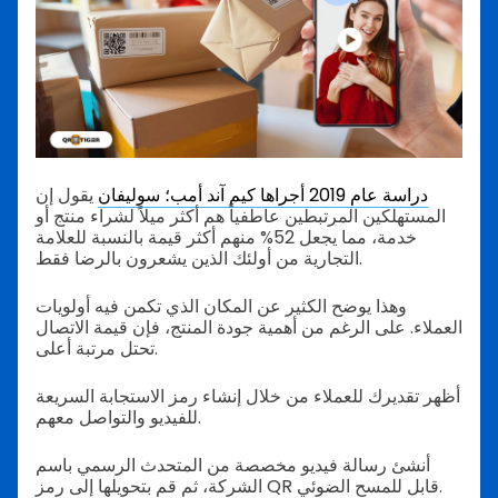
دراسة عام 2019 أجراها كيم آند أمب؛ سوليفان
يقول إن
المستهلكين المرتبطين عاطفياً هم أكثر ميلاً لشراء منتج أو
خدمة، مما يجعل 52% منهم أكثر قيمة بالنسبة للعلامة
التجارية من أولئك الذين يشعرون بالرضا فقط.
وهذا يوضح الكثير عن المكان الذي تكمن فيه أولويات
العملاء. على الرغم من أهمية جودة المنتج، فإن قيمة الاتصال
تحتل مرتبة أعلى.
أظهر تقديرك للعملاء من خلال إنشاء رمز الاستجابة السريعة
للفيديو والتواصل معهم.
أنشئ رسالة فيديو مخصصة من المتحدث الرسمي باسم
الشركة، ثم قم بتحويلها إلى رمز QR قابل للمسح الضوئي.