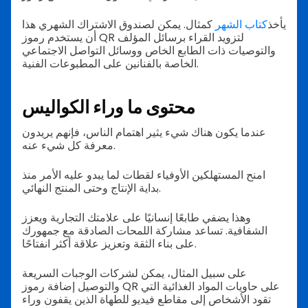
يأخذ
كتاب الشهر
كمثال. يمكن لصندوق الاشتراك الشهري هذا
أن يستخدم رموز QR لتزويد القراء برسائل المؤلف
والتوصيات ذات الطابع الخاص ووسائل التواصل الاجتماعي
الخاصة بالفنانين على المطبوعات الفنية.
محتوى ما وراء الكواليس
عندما يكون هناك شيء يثير اهتمام الناس، فإنهم يريدون
معرفة كل شيء عنه.
امنح المستهلكين الأوفياء لقطات لما يبدو عليه الأمر منذ
بداية الإنتاج وحتى المنتج النهائي.
وهذا يضفي طابعًا إنسانيًا على علامتك التجارية ويعزز
الشفافية. تساعد مشاركة اللمحات الصادقة مع جمهورك
على بناء الثقة وتعزيز علاقة أكثر انفتاحًا.
على سبيل المثال، يمكن لشركات الوجبات السريعة
والتوصيل إضافة رموز QR على حاويات المواد الغذائية التي
تقود الأشخاص إلى مقاطع فيديو للطهاة الذين يقفون وراء