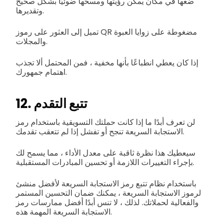
ضعها في مكان يمكن رؤيتها ومسحها ضوئيًا بشكل صحيح
وتقديرها.
تميل إلى العثور على رموز QR مضغوطة على زوايا العبوة
والمجلات.
إذا كان يعطي انطباعًا بأنها مخفية ، فمن المحتمل ألا تجذب
اهتمام جمهورك.
12. تتبع التقدم
لن تعرف أبدًا ما إذا كانت حملتك التسويقية باستخدام رمز
الاستجابة السريعة تنجح أو تفشل إذا لم تتعقب تقدمك.
سيعطيك هذا نظرة ثاقبة على معدل الأداء ، مما يسمح لك
بإجراء التغييرات اللازمة أو تحسين المبادرات المستقبلية.
باستخدام نظام تتبع رمز الاستجابة السريعة لأفضل منشئ
لرموز الاستجابة السريعة ، يمكنك ضمان التحسين المستمر
والفعالية لحملاتك. لذلك ، لا تنس أبدًا أفضل ممارسات رمز
الاستجابة السريعة المهمة هذه.