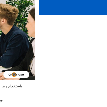
باستخدام رمز 
يدمج رمز الاستجابة السريعة للملف الصور وملفات PDF والمستندات ومقاطع الفيديو. & nbsp؛