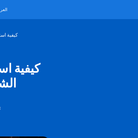
العرب
كيفية است
كيفية اس
الش
3