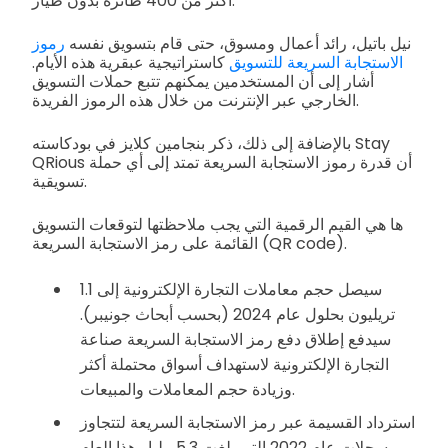
أكثر من 400 طائرة بدون طيار.
نيل باتيل، رائد أعمال ومسوق، حتى قام بتسويق نفسه
رموز
الاستجابة السريعة للتسويق
كاستراتيجية عبقرية هذه الأيام.
أشار إلى أن المستخدمين يمكنهم تتبع حملات التسويق
الخارجي عبر الإنترنت من خلال هذه الرموز الفريدة.
بالإضافة إلى ذلك، ذكر بنجامين كلايز في بودكاسته Stay
QRious أن قدرة رموز الاستجابة السريعة تمتد إلى أي حملة
تسويقية.
ها هي القيم الرقمية التي يجب ملاحظتها لتوقعات التسويق
القائمة على رمز الاستجابة السريعة (QR code).
سيصل حجم معاملات التجارة الإلكترونية إلى 1.1
تريليون بحلول عام 2024 (بحسب أبحاث جونيبر).
سيدفع إطلاق دفع رمز الاستجابة السريعة صناعة
التجارة الإلكترونية لاستهداف أسواق محتملة أكثر
وزيادة حجم المعاملات والمبيعات.
استرداد القسيمة عبر رمز الاستجابة السريعة لتتجاوز
سجلات عام 2022 التي بلغت 5.3 مليار هذا العام