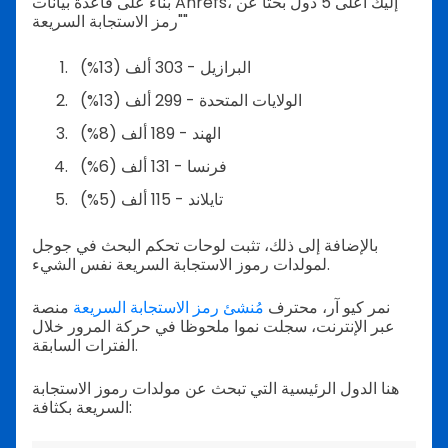
بناءً على قاعدة بيانات Ahrefs، إليك أعلى 5 دول بحثًا عن
"رمز الاستجابة السريعة"
البرازيل - 303 ألف (13%)
الولايات المتحدة - 299 ألف (13%)
الهند - 189 ألف (8%)
فرنسا - 131 ألف (6%)
تايلاند - 115 ألف (5%)
بالإضافة إلى ذلك، تثبت لوحات تحكم البحث في جوجل
لمولدات رموز الاستجابة السريعة نفس الشيء.
نمر كيو آر، محترف
مُنشئ رمز الاستجابة السريعة
منصة
عبر الإنترنت، سجلت نموا ملحوظا في حركة المرور خلال
الفترات السابقة.
هنا الدول الرئيسية التي تبحث عن مولدات رموز الاستجابة
السريعة بكثافة: