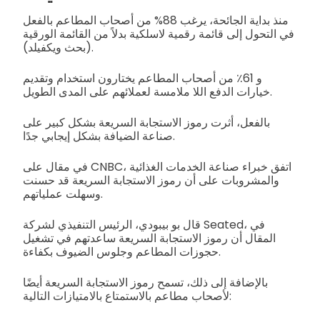
منذ بداية الجائحة، يرغب 88% من أصحاب المطاعم بالفعل
في التحول إلى قائمة رقمية لاسلكية بدلاً من القائمة الورقية
(بحث ويكفيلد).
و 61٪ من أصحاب المطاعم يختارون استخدام وتقديم
خيارات الدفع اللا ملامسة لعملائهم على المدى الطويل.
بالفعل، أثرت رموز الاستجابة السريعة بشكل كبير على
صناعة الضيافة بشكل إيجابي جدًا.
في مقال على CNBC، اتفق خبراء صناعة الخدمات الغذائية
والمشروبات على أن رموز الاستجابة السريعة قد حسنت
وسهلت عملياتهم.
قال بو بيبودي، الرئيس التنفيذي لشركة Seated، في
المقال أن رموز الاستجابة السريعة ساعدتهم في تشغيل
حجوزات المطاعم وجلوس الضيوف بكفاءة.
بالإضافة إلى ذلك، تسمح رموز الاستجابة السريعة أيضًا
لأصحاب مطاعم بالاستمتاع بالامتيازات التالية: