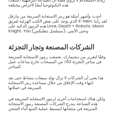
زيادة الاستخدام لا تروي قصة أن الصناعة الترفيهية اعتنقت
هذه التكنولوجيا أيضًا لأغراض مختلفة.
أحدث وأشهر أمثلة هو رمز الاستجابة السريعة من مارفل
الذي يوجد على بعض الكتب الهزلية لفريق X-Men. لقد رأينا
هذه الرموز الذكية على Love, Death + Robots، Moon
Knight، You (مسلسل نتفليكس)، وحتى الأنمي.
الشركات المصنعة وتجار التجزئة
وفقًا لتقرير من ديجيمارك، تجمعت رموز الاستجابة السريعة
في متاجر التجزئة 63٪ من المسحات خارج ساعات عمل
المتاجر.
هذا يعني أن الشركات لا تزال تولد مبيعات بنشاط حتى بعد
انتهاء وقت الإغلاق من خلال مساعدة رمز الاستجابة
السريعة في حملاتها.
ولكن هناك استخدامات أخرى لرموز الاستجابة السريعة في
هذه الصناعة. يندرج الشركات المصنعة رموز الاستجابة
السريعة في منتجاتها لتبسيط عملية التتبع أثناء الشحن.