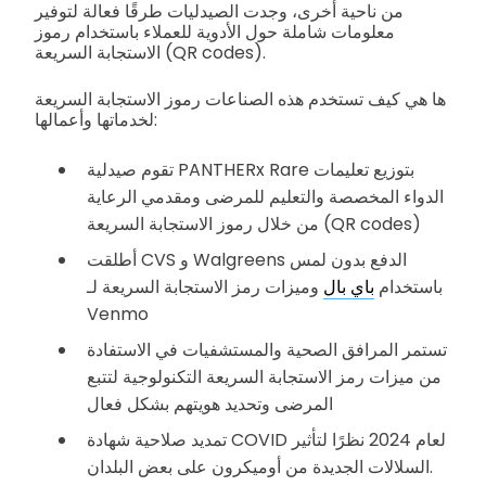
من ناحية أخرى، وجدت الصيدليات طرقًا فعالة لتوفير
معلومات شاملة حول الأدوية للعملاء باستخدام رموز
الاستجابة السريعة (QR codes).
ها هي كيف تستخدم هذه الصناعات رموز الاستجابة السريعة
لخدماتها وأعمالها:
تقوم صيدلية PANTHERx Rare بتوزيع تعليمات
الدواء المخصصة والتعليم للمرضى ومقدمي الرعاية
من خلال رموز الاستجابة السريعة (QR codes)
أطلقت CVS و Walgreens الدفع بدون لمس
باستخدام
باي بال
وميزات رمز الاستجابة السريعة لـ
Venmo
تستمر المرافق الصحية والمستشفيات في الاستفادة
من ميزات رمز الاستجابة السريعة التكنولوجية لتتبع
المرضى وتحديد هويتهم بشكل فعال
تمديد صلاحية شهادة COVID لعام 2024 نظرًا لتأثير
السلالات الجديدة من أوميكرون على بعض البلدان.