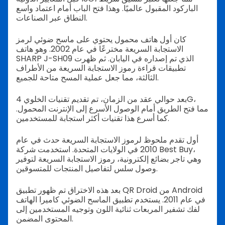
الباركود المقبول عالميًا. وهذا فتح الباب أمام اعتماد واسع
النطاق عبر الصناعات.
كان أول هاتف محمول يحتوي على ماسح ضوئي لرمز
الاستجابة السريعة مخترعًا في عام 2002. وهو هاتف
SHARP J-SH09 الذي تم إصداره في اليابان. ثم ظهرت
تطبيقات قراءة رموز الاستجابة السريعة من الأطراف
الثالثة، مما جعل عملية المسح متاحة للجميع.
بعد حوالي عقد من الزمان، تم تقديم تقنيات الخلوي 4G،
مما فتح الطريق أمام الوصول الأسرع إلى الإنترنت المحمول.
كما أسرع هذا تقنيات أكثر استجابة للمستخدمين.
أول تقدم ملحوظ لرموز الاستجابة السريعة حدث في عام
2010 في الولايات المتحدة. استخدمت شركة Best Buy،
وهي تاجر بضائع إلكترونية، رموز الاستجابة السريعة لتوفير
وصول سلس لتفاصيل المنتجات للمتسوقين.
بعد هذه الاختراق تم ظهور تطبيق QR Droid من Android
في عام 2011. يستخدم تطبيق الماسح الضوئي كاميرا الهاتف
لفك تشفير المربعات ثنائية اللون وتوجيه المستخدمين إلى
المحتوى المضمن.