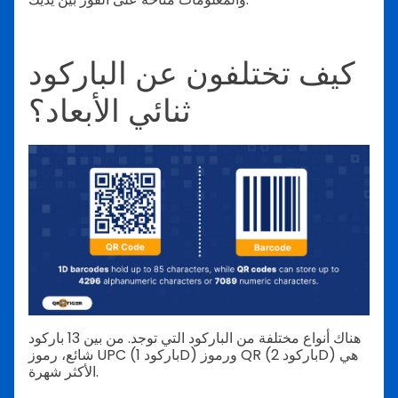
كيف تختلفون عن الباركود
ثنائي الأبعاد؟
هناك أنواع مختلفة من الباركود التي توجد. من بين 13 باركود
شائع، رموز UPC (باركود 1D) ورموز QR (باركود 2D) هي
الأكثر شهرة.