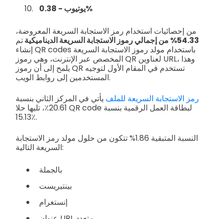
يوتيوب - 0.38%
من إحصائيات استخدام رمز الاستجابة السريعة المعروضة،
54.33% من إجمالي رموز الاستجابة السريعة الديناميكية
تم
إنشاء QR codes باستخدام مولد رموز الاستجابة السريعة
المخصص عبر الإنترنت، وهي رموز QR لعناوين URL، وهذا
يلمح إلى أن رموز QR تستخدم في المقام الأول لتوجيه
المستخدمين إلى روابط الويب.
رمز الاستجابة السريعة للملف
يأتي في المركز الثاني بنسبة
20.61٪، تليها حلا QR code لبطاقة العمل الرقمية بنسبة
15.13٪.
النسبة المتبقية 1.86% تتكون من حلول مولد رمز الاستجابة
السريعة التالية:
بالجملة
بينتيريست
إنستغرام
عنوان URL متعدد