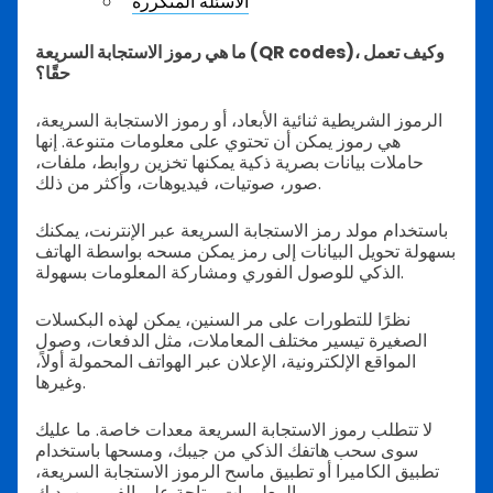
الأسئلة المتكررة
ما هي رموز الاستجابة السريعة (QR codes)، وكيف تعمل
حقًا؟
الرموز الشريطية ثنائية الأبعاد، أو رموز الاستجابة السريعة،
هي رموز يمكن أن تحتوي على معلومات متنوعة. إنها
حاملات بيانات بصرية ذكية يمكنها تخزين روابط، ملفات،
صور، صوتيات، فيديوهات، وأكثر من ذلك.
باستخدام مولد رمز الاستجابة السريعة عبر الإنترنت، يمكنك
بسهولة تحويل البيانات إلى رمز يمكن مسحه بواسطة الهاتف
الذكي للوصول الفوري ومشاركة المعلومات بسهولة.
نظرًا للتطورات على مر السنين، يمكن لهذه البكسلات
الصغيرة تيسير مختلف المعاملات، مثل الدفعات، وصول
المواقع الإلكترونية، الإعلان عبر الهواتف المحمولة أولاً،
وغيرها.
لا تتطلب رموز الاستجابة السريعة معدات خاصة. ما عليك
سوى سحب هاتفك الذكي من جيبك، ومسحها باستخدام
تطبيق الكاميرا أو تطبيق ماسح الرموز الاستجابة السريعة،
والمعلومات متاحة على الفور بين يديك.