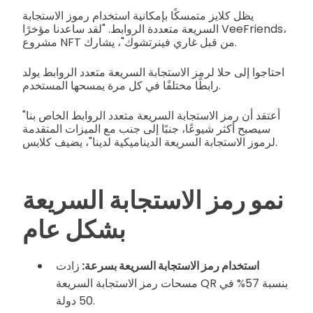
يظل كلايز متمسكًا بإمكانية استخدام رموز الاستجابة
السريعة متعددة الروابط. "لقد ساعدنا مؤخرًا VeeFriends،
مشروع NFT من قبل غاري فينرتشوك"، يشارك.
احتاجوا إلى حلا لرمز الاستجابة السريعة متعدد الروابط يولد
رابطًا مختلفًا في كل مرة يمسحها المستخدم.
"أعتقد أن رمز الاستجابة السريعة متعدد الروابط الخاص بنا
سيصبح أكثر شيوعًا، جنبًا إلى جنب مع الميزات المتقدمة
لرموز الاستجابة السريعة الديناميكية لدينا"، يضيف كلايس.
نمو رمز الاستجابة السريعة
بشكل عام
استخدام رمز الاستجابة السريعة بسرعة:
زادت
مسحات رمز الاستجابة السريعة QR بنسبة 57% في
50 دولة.