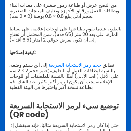
من النصح عرض أو طباعة رموز صغيرة على معدات البناء
وبطاقات العمل ورقائق الأجهزة وتغليف المنتجات الصغيرة،
بحجم أدنى يبلغ 0.8 × 0.8 بوصة (2 × 2 سم).
بالطبع، عندما تقوم بطباعتها على لوحات إعلانية، على بساط
المارة، على بعد 20 متر (65 قدم)، فمن المحتمل أن تحتاج
إلى أن تكون بعرض حوالي 2 أمتار (6.5 أقدام).
كيفية إصلاحها:
تطابق
حجم رمز الاستجابة السريعة
إلى أين سيتم وضعه.
بالنسبة لبطاقات العمل أو التغليف، يُعتبر حجم 2 × 2 سم
على الأقل (الحد الأدنى) آمنًا. بالنسبة للملصقات أو اللوحات
الإعلانية، يجب أن يكون الرمز أكبر بكثير. عند الشك، قم
بطباعة نسخة أكبر واختبرها في البيئة الفعلية.
توضيع سيء لرمز الاستجابة السريعة
(QR code)
حتى إذا كان رمز الاستجابة السريعة مثاليًا، فإنه سيفشل إذا
لم يراه الناس. ولا يمكن له أن يؤدي وظيفته إذا مرّوا به دون