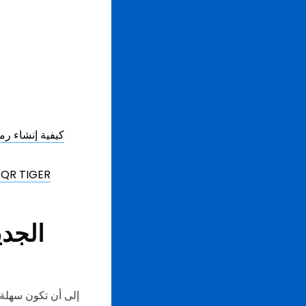
كيفية إنشاء رم
استكشف عالم رموز الاستجابة السريعة باستخدام واجهة المستخدم الجديدة من TIGER
تهدف QR TIGER إلى أن