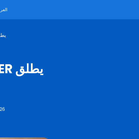
العرب
مولد ر
026