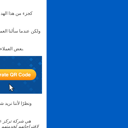
كجزء من هذا الهد
ولكن عندما سألنا العم
بعض العملاء قالوا أيضًا إن الواجهة تبدو قديمة، بينما اشتكى آخرون من صعوبة التنقل وعدم ودية المستخدم.
ونظرًا لأننا نريد 
لاقتراحاتهم لخدمتهم