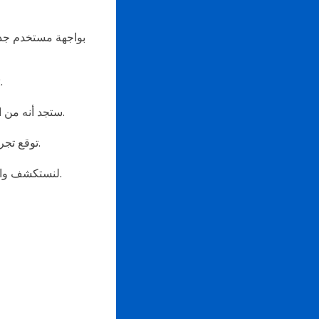
حان ا
ستجد أنه من السهل بكثير إنشاء رموز الاستجابة السريعة الديناميكية مع ميزاتها المطورة وتصاميمها المحدثة.
توقع تجربة أكثر متعة وسهولة في إنشاء رمز الاستجابة السريعة على الموقع بتصميمه الجديد والمحسن.
لنستكشف واجهة البرنامج الجديدة التي تم إطلاقها. ستأخذك هذه المقالة في رحلة لاستكشاف أكبر تحديثاتها.