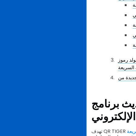
ة
ي
ة
ي
ة
ولد رموز
ج QR TIGER الجديد: تحويل الموقع
الإلكتروني
ريعة