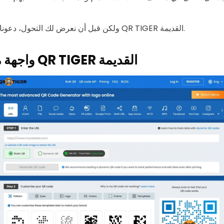
ولكن قبل أن نعرض لك التحول، دعونا نلقي نظرة على واجهة QR TIGER القديمة.
واجهة مستخدم موقع QR TIGER القديمة