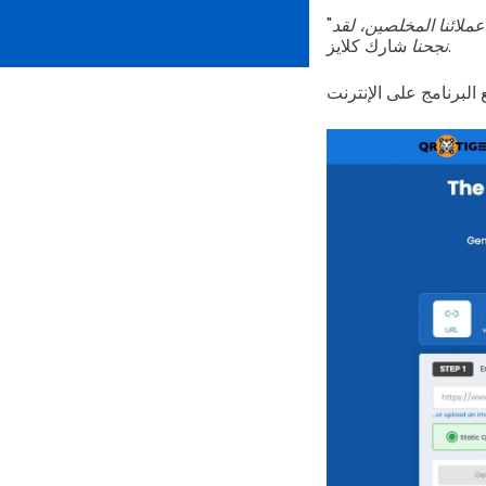
عملائنا المخلصين، لقد
شارك كلايز.
نجحنا