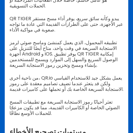
هو عامل حاسم، خاصة خلال الفعاليات المزدحمة أو
الحملات التسويقية.
QR TIGER يبدو وكأنه سائق سريع، يوفر أداء مسح مستقر
عبر الأجهزة، حتى على الطرازات القديمة التي عادة ما تواجه
صعوبة في مواكبة الأداء.
تطبيقه المحمول، الذي يعمل كمنشئ وماسح ضوئي لرمز
الاستجابة السريعة في وقت واحد، متاح أيضًا للتنزيل على
أجهزة Android و iOS. يوفر تطبيق QR TIGER إمكانية
الوصول السريع والسهل إلى الموارد ويسمح للمستخدمين
بإنشاء ومسح وتخزين رموز الاستجابة السريعة.
من ناحية أخرى، QR.io يعمل بشكل جيد للاستخدام القياسي
ولكن قد يتعثر عندما تضيف تصاميم معقدة على رموز
الاستجابة السريعة الخاصة بك أو تحملها على كاميرات قديمة.
تعثر أحيانًا رموز الاستجابة السريعة مع تطبيقات المسح
الضوئي الخاصة أو الكاميرات القديمة، مما قد يكون مزعجًا
للحملات الأوسع نطاقًا.
مستويات تصحيح الأخطاء