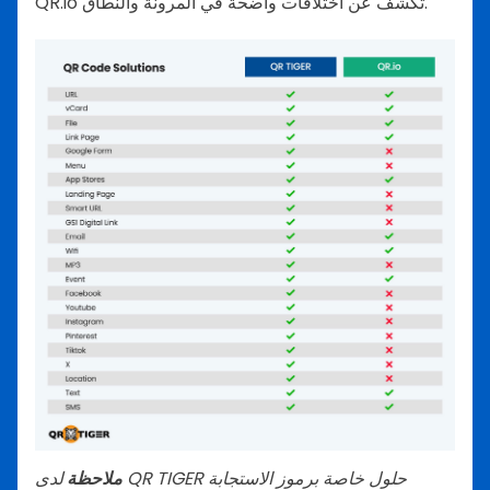
QR.io تكشف عن اختلافات واضحة في المرونة والنطاق.
ملاحظة
لدى QR TIGER حلول خاصة برموز الاستجابة