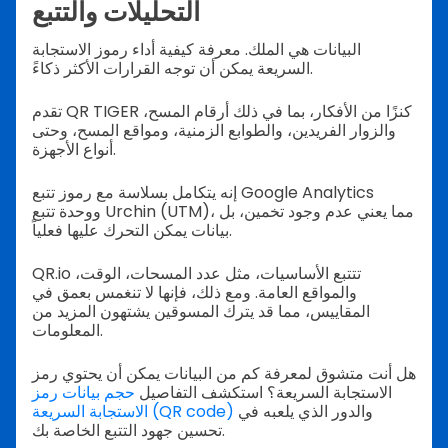
التحليلات والتتبع
البيانات هي الملك. معرفة كيفية أداء رموز الاستجابة
السريعة يمكن أن توجه القرارات الأكثر ذكاءً.
تقدم QR TIGER كنزًا من الأفكار، بما في ذلك أرقام المسح،
والزوار الفريدين، والطوابع الزمنية، ومواقع المسح، وحتى
أنواع الأجهزة.
إنه يتكامل بسلاسة مع رموز تتبع Google Analytics
ووحدة تتبع Urchin (UTM)، مما يعني عدم وجود تخمين، بل
بيانات يمكن التحرك عليها فعلياً.
QR.io تتتبع الأساسيات، مثل عدد المسحات، الوقت،
والمواقع العامة. ومع ذلك، فإنها لا تنغمس بعمق في
المقاييس، مما قد يترك المسوقين يشتهون المزيد من
المعلومات.
هل أنت متشوق لمعرفة كم من البيانات يمكن أن يحتوي رمز
الاستجابة السريعة؟ استكشف التفاصيل
حجم بيانات رمز
والدور الذي يلعبه في
الاستجابة السريعة (QR code)
تحسين جهود التتبع الخاصة بك.