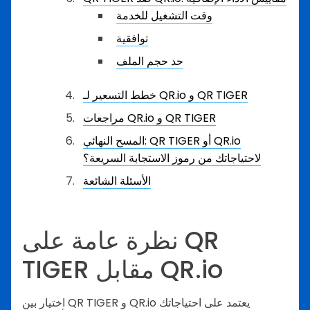
وقت التشغيل للخدمة
توافقية
حد حجم الملف
خطط التسعير لـ QR.io و QR TIGER
مراجعات QR.io و QR TIGER
المسح النهائي: QR TIGER أو QR.io
لاحتياجاتك من رموز الاستجابة السريعة؟
الأسئلة الشائعة
نظرة عامة على QR
TIGER مقابل QR.io
اختيار بين QR TIGER و QR.io يعتمد على احتياجاتك