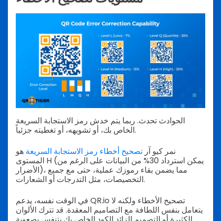
الحوادث تحدث. ربما يتم خدش رمز الاستجابة السريعة
الخاص بك، أو تشويهه، أو تغطيته جزئياً.
نمر كيو آر
تصحيح أخطاء رمز الاستجابة السريعة
هو
المستوى H (يمكن استرداد 30% من البيانات على الرغم من
الأضرار)، مما يضمن بقاء رموزك عملية، حتى مع جميع
التخصيصات، مثل التدرجات أو الشعارات.
في الوقت نفسه، يدعم QR.io تصحيح الأخطاء ولكنه لا
يتعامل بنفس اللطافة مع التصاميم المعقدة. قد تترك الألوان
الكثيرة أو التصميم الزائد الكود الخاص بك يتنفس بصعوبة.