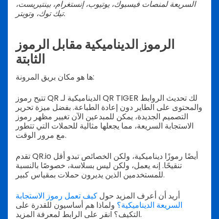
السريعة لمنصات فيسبوك، يوتيوب، إنستغرام، بينتيريست،
تيك توك، وتويتر.
الرموز الديناميكية مقابل الرموز
الثابتة
ها هو مكان بريق المرونة:
تتيح رموز QR الديناميكية لـ QR TIGER لك تحديث الروابط
والمحتوى على الطاير دون إعادة الطباعة. بفضل ميزة تحرير
التصميم الجديدة، يمكن للمبدعين الآن تغيير مظهر رموز
الاستجابة السريعة، مما يجعلها مثالية للحملات التي تتطور
مع مرور الوقت.
تقدم QR.io أيضًا رموزًا ديناميكية، ولكن الخصائص تبدو أقل
تنقيحًا. إنه يعمل، ولكن ليس بسلاسة، خصوصًا بالنسبة
للمستخدمين الذين يديرون حملات بمقياس كبير.
أريد أن أعرف المزيد حول
كيف تعمل رموز الاستجابة
السريعة الديناميكية؟
ولماذا هم أساسيون للقدرة على
التكيف؟ انقر على الرابط لمعرفة المزيد.