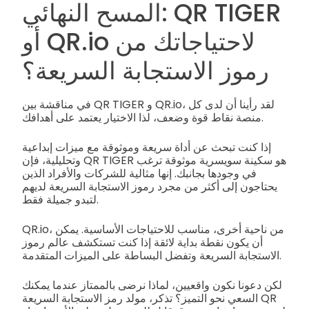
المسح النهائي: QR TIGER
أو QR.io لاحتياجاتك من
رموز الاستجابة السريعة؟
في مناقشة بين QR TIGER و QR.io، لقد رأينا أن لدى كل
منصة نقاط قوة وضعف، لذا الاختيار يعتمد على أهدافك.
إذا كنت تبحث عن أداة سريعة وموثوقة مع ميزات إبداعية
وتحليلية، فإن QR TIGER هو سكينة سويسرية موثوقة ترغب
في وجودها بجانبك. إنها مثالية للشركات والأفراد الذين
يحتاجون إلى أكثر من مجرد رموز الاستجابة السريعة لديهم
لتبدو جميلة فقط.
QR.io، من ناحية أخرى، مناسب للاحتياجات الأساسية. يمكن
أن يكون نقطة بداية لائقة إذا كنت تستكشف عالم رموز
الاستجابة السريعة وتفضل البساطة على الميزات المتقدمة.
لكن دعونا نكون واقعيين، لماذا نرضى بالممتاز عندما يمكنك
السعي نحو التميز؟ تذكر، مولد رمز الاستجابة السريعة QR