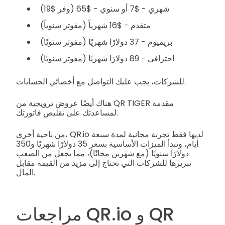
شهري - $7 أو سنوي - $65 (وفر $19)
متقدم - $16 شهرياً (مفوتر سنوياً)
بريميوم - 37 دولارًا شهريًا (مفوتر سنويًا)
احترافي - 89 دولارًا شهريًا (مفوتر سنويًا)
للشركات، يجب عليك التواصل مع أخصائي الحسابات.
هناك أيضًا عروض ترويجية من QR TIGER مقدمة
لمساعدتك على تقليص فاتورتك.
من ناحية أخرى، QR.io لديها فقط تجربة مجانية لمدة سبعة
أيام، وتبدأ الميزات الأساسية بسعر 35 دولارًا شهريًا و350
دولارًا سنويًا (مع شهرين مجانًا)، مما يجعل من الصعب
تبريرها للشركات التي تحتاج إلى مزيد من القيمة مقابل
المال.
مراجعات QR.io و QR