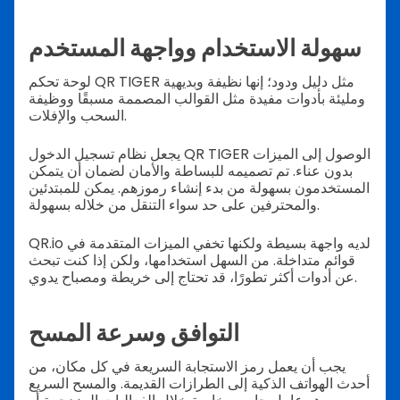
سهولة الاستخدام وواجهة المستخدم
لوحة تحكم QR TIGER مثل دليل ودود؛ إنها نظيفة وبديهية
ومليئة بأدوات مفيدة مثل القوالب المصممة مسبقًا ووظيفة
السحب والإفلات.
يجعل نظام تسجيل الدخول QR TIGER الوصول إلى الميزات
بدون عناء. تم تصميمه للبساطة والأمان لضمان أن يتمكن
المستخدمون بسهولة من بدء إنشاء رموزهم. يمكن للمبتدئين
والمحترفين على حد سواء التنقل من خلاله بسهولة.
QR.io لديه واجهة بسيطة ولكنها تخفي الميزات المتقدمة في
قوائم متداخلة. من السهل استخدامها، ولكن إذا كنت تبحث
عن أدوات أكثر تطورًا، قد تحتاج إلى خريطة ومصباح يدوي.
التوافق وسرعة المسح
يجب أن يعمل رمز الاستجابة السريعة في كل مكان، من
أحدث الهواتف الذكية إلى الطرازات القديمة. والمسح السريع