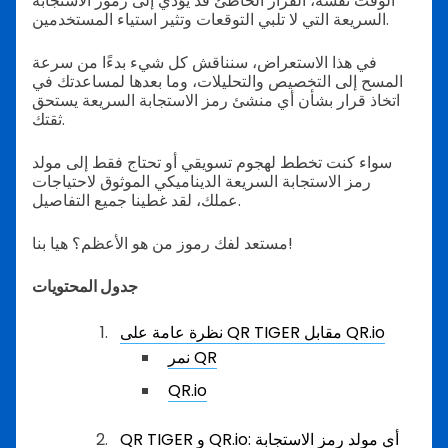
الوقت نفسه، القرار الخاطئ قد يؤدي إلى رموز الاستجابة
السريعة التي لا تلبي التوقعات وتثير استياء المستخدمين.
في هذا الاستعراض، سنناقش كل شيء بدءًا من سرعة
المسح إلى التخصيص والتحليلات، وما بعدها لمساعدتك في
اتخاذ قرار بشأن أي منشئ رمز الاستجابة السريعة يستحق
ثقتك.
سواء كنت تخطط لهجوم تسويقي أو تحتاج فقط إلى مولد
رمز الاستجابة السريعة الديناميكي الموثوق لاحتياجات
عملك، لقد غطينا جميع التفاصيل.
مستعد لفك رموز من هو الأعظم؟ هيا بنا!
جدول المحتويات
نظرة عامة على QR TIGER مقابل QR.io
نمر QR
QR.io
QR TIGER و QR.io: أي مولد رمز الاستجابة