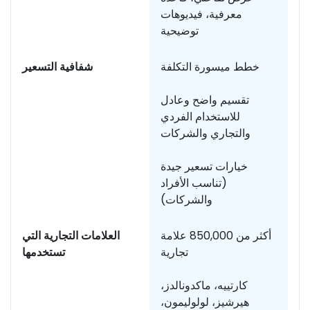
معرفية، فيديوهات
توضيحية
دة
خطط ميسورة التكلفة
شفافية التسعير
تقسيم واضح وعادل
للاستخدام الفردي
والتجاري والشركات
خيارات تسعير جيدة
(تناسب الأفراد
والشركات)
ضح
أكثر من 850,000 علامة
العلامات التجارية التي
تجارية
تستخدمها
كارتييه، ماكدونالدز،
هيرشيز، لولوليمون،