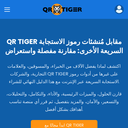
المنتجات
مولد رموز الاستجابة السريعة بالجملة
API لتوليد رمز الاستجابة السريعة
مُنشئ رمز الاستجابة السريعة للشركات
بطاقات أعمال رقمية للشركات
QR TIGER مقابل مُنشئات رموز الاستجابة
MENU TIGER
السريعة الأخرى: مقارنة مفصلة واستعراض
الحلول
صناعة
اكتشف لماذا يفضل الآلاف من الخبراء، والمسوقين، والعلامات
رموز الاستجابة السريعة للمطاعم
التجارية، والشركات QR TIGER على غيرها من أدوات رموز
رموز الاستجابة السريعة للتسويق
الاستجابة السريعة عبر الإنترنت مع هذا الدليل النهائي للشراء.
رموز الاستجابة السريعة للتجارة الإلكترونية
رموز الاستجابة السريعة للتعليم
قارن الحلول، والميزات الرئيسية، والأداء، والتكامل، والتحليلات،
رموز الاستجابة السريعة للخدمات اللوجستية
والتسعير، والأمان، والمزيد بتفصيل، ثم قرر أي منصة تناسب
رموز الاستجابة السريعة للفعاليات
أهدافك بشكل أفضل.
رموز الاستجابة السريعة للعقارات
رموز الاستجابة السريعة للتصنيع
رموز الاستجابة السريعة للرعاية الصحية
ابدأ مجانًا مع QR TIGER