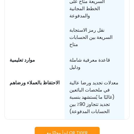
السريعة متاح على
الخطط المجانية
والمدفوعة
نقل رمز الاستجابة
السريعة بين الحسابات
متاح
لة
قاعدة معرفية شاملة
موارد تعليمية
ودليل
في
معدلات تجديد ورضا عالية
الاحتفاظ بالعملاء ورضاهم
في ملخصات البائعين
(غالبًا ما يُستشهد بنسبة
تجديد تتجاوز 90٪ بين
الحسابات المدفوعة)
ابدأ مجانًا مع QR TIGER