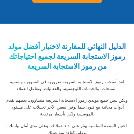
رموز الاستجابة السريعة للسفر
الموارد
رابط لرمز الاستجابة السريعة
تحويل ملف PDF إلى رمز الاستجابة السريعة (QR Code)
رمز الاستجابة السريعة لإنستغرام
مولد رمز الاستجابة السريعة للموقع
الدليل النهائي للمقارنة لاختيار أفضل مولد
رمز الاستجابة السريعة لـ YouTube
رموز الاستجابة السريعة لجميع احتياجاتك
مولد رمز الاستجابة السريعة لوسائل التواصل الاجتماعي
من رموز الاستجابة السريعة
مولد رمز الاستجابة السريعة عبر الرسائل النصية
مُنشئ رمز الاستجابة السريعة Email
مولد رموز الاستجابة السريعة لملفات MP3 والصوتية
لقد أصبحت رموز الاستجابة السريعة ضرورية في التسويق، وتسمية
رمز الاستجابة السريعة لـ Facebook
المنتجات، والخدمات اللوجستية، والفعاليات، وتفاعل العملاء.
رمز الاستجابة السريعة لـ Pinterest
ولكن ليس جميع مولدي رموز الاستجابة السريعة متساوون. بعضهم يقدم
مولد رمز الاستجابة السريعة
أدوات مجانية مع قيود؛ بينما يوفر البعض الآخر تحليلات على مستوى
تعلم
المؤسسة ولكن بأسعار مرتفعة.
ئي: تقرير تحليلي لصناعة رموز الاستجابة السريعة لعام 2026
اختيار المنصة المناسبة يؤثر على أداء حملاتك، وعلى مدى أمان بياناتك،
مدونة
وعلى كفاءة نمو عملك.