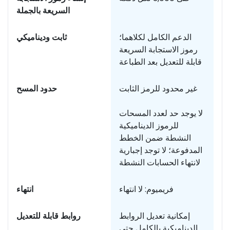
السريعة بالجملة
بت
الدعم الكامل لكلاهما؛
ثابت وديناميكي
ط
رموز الاستجابة السريعة
قابلة للتعديل بعد الطباعة
مة
غير محدود للرمز الثابت
حدود المسح
لا يوجد حد لعدد المسحات
للرموز الديناميكية
النشطة ضمن الخطط
المدفوعة؛ لا توجد إجبارية
لانتهاء الحسابات النشطة
ية
فريميوم: لا انتهاء
انتهاء
مة
إمكانية تعديل الروابط
روابط قابلة للتعديل
الديناميكية بالكامل حتى