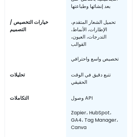
بعد إنشائها وطباعتها
دة
تحميل الشعار المتقدم،
خيارات التخصيص /
الإطارات، الأنماط،
التصميم
التدرجات، العيون،
القوالب
تخصيص واسع واحترافي
طة
تتبع دقيق في الوقت
تحليلات
الحقيقي
قل
وصول API
التكاملات
Zapier، HubSpot،
GA4، Tag Manager،
Canva