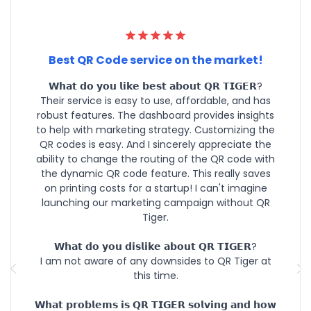
Best QR Code service on the market!
𝗪𝗵𝗮𝘁 𝗱𝗼 𝘆𝗼𝘂 𝗹𝗶𝗸𝗲 𝗯𝗲𝘀𝘁 𝗮𝗯𝗼𝘂𝘁 𝗤𝗥 𝗧𝗜𝗚𝗘𝗥?
Their service is easy to use, affordable, and has
robust features. The dashboard provides insights
to help with marketing strategy. Customizing the
QR codes is easy. And I sincerely appreciate the
ability to change the routing of the QR code with
the dynamic QR code feature. This really saves
on printing costs for a startup! I can't imagine
launching our marketing campaign without QR
Tiger.
𝗪𝗵𝗮𝘁 𝗱𝗼 𝘆𝗼𝘂 𝗱𝗶𝘀𝗹𝗶𝗸𝗲 𝗮𝗯𝗼𝘂𝘁 𝗤𝗥 𝗧𝗜𝗚𝗘𝗥?
I am not aware of any downsides to QR Tiger at
this time.
𝗪𝗵𝗮𝘁 𝗽𝗿𝗼𝗯𝗹𝗲𝗺𝘀 𝗶𝘀 𝗤𝗥 𝗧𝗜𝗚𝗘𝗥 𝘀𝗼𝗹𝘃𝗶𝗻𝗴 𝗮𝗻𝗱 𝗵𝗼𝘄