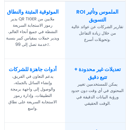
ROI الملموس وتأثير
الموثوقية المثبتة والنطاق
التسويق
يدير QR TIGER ملايين من
رموز الاستجابة السريعة
تقارير الشركات عن عوائد عالية
النشطة في جميع أنحاء العالم،
من خلال زيادة التفاعل
ويدير حملات بمقياس كبير بنسبة
وتحويلات أسرع.
خدمة تصل إلى 99٪.
تعديلات غير محدودة +
أدوات جاهزة للشركات
تتبع دقيق
يدعم التعاون في الفريق،
وإنشاء السائل بالجملة،
يمكن للمستخدمين تغيير
والوصول إلى واجهة برمجة
المحتوى في أي وقت دون حدود
التطبيقات، وإدارة رموز
ورؤية البيانات الدقيقة في
الاستجابة السريعة على نطاق
الوقت الحقيقي.
واسع.