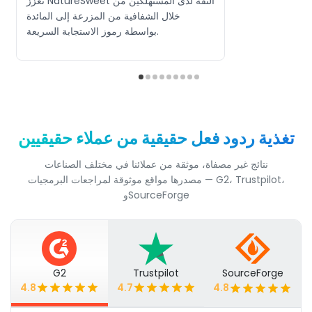
تعزز NatureSweet الثقة لدى المستهلكين من
خلال الشفافية من المزرعة إلى المائدة
بواسطة رموز الاستجابة السريعة.
تغذية ردود فعل حقيقية من عملاء حقيقيين
نتائج غير مصفاة، موثقة من عملائنا في مختلف الصناعات
مصدرها مواقع موثوقة لمراجعات البرمجيات — G2، Trustpilot،
وSourceForge
G2
Trustpilot
SourceForge
4.8
4.7
4.8