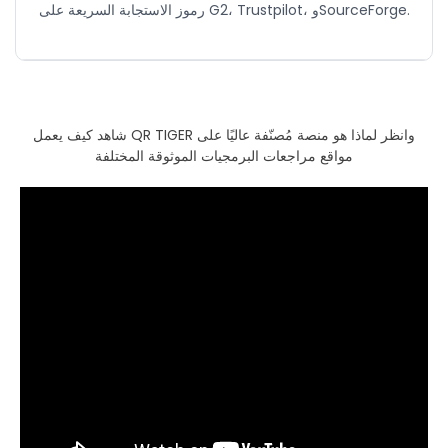
رموز الاستجابة السريعة على G2، Trustpilot، وSourceForge.
شاهد كيف يعمل QR TIGER وانظر لماذا هو منصة مُصنّفة عاليًا على
مواقع مراجعات البرمجيات الموثوقة المختلفة