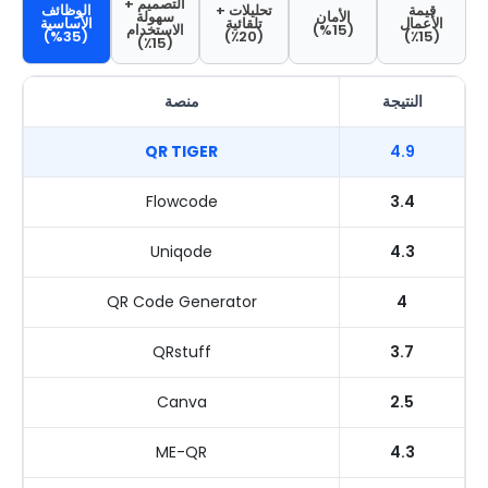
التصميم +
قيمة
تحليلات +
الوظائف
الأمان
سهولة
الأعمال
تلقائية
الأساسية
(15%)
الاستخدام
(35%)
(20٪)
(15٪)
(15٪)
النتيجة
منصة
QR TIGER
4.9
Flowcode
3.4
Uniqode
4.3
QR Code Generator
4
QRstuff
3.7
Canva
2.5
ME-QR
4.3