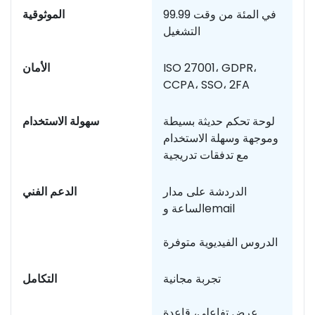
صة
99.99 في المئة من وقت
الموثوقية
التشغيل
ات
ISO 27001، GDPR،
الأمان
CCPA، SSO، 2FA
ون
لوحة تحكم حديثة بسيطة
سهولة الاستخدام
ًا
وموجهة وسهلة الاستخدام
مع تدفقات تدريجية
مة
الدردشة على مدار
الدعم الفني
الساعة وemail
الدروس الفيديوية متوفرة
لب
تجربة مجانية
التكامل
عرض تفاعلي، قاعدة