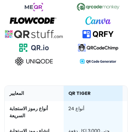
رى
QR TIGER
المعايير
24 أنواع
أنواع رموز الاستجابة
السريعة
[
حتى 3,000 لكل دفعة
إنشاء رموز الاستجابة