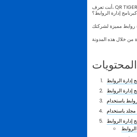
أنت تعرف، QR TIGER معروف بأنه واحد من أكثر مولدات رموز الاستجابة السريعة تقدمًا عبر الإنترنت. ولكن هل
كبرنامج إدارة الروابط؟
لمحتويات
لروابط