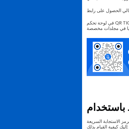
في لوحة تحكم QR TIGER الخاصة بك، ستتمكن من الوصول إلى رمز الاستجابة السريعة الخاص بك بالإضافة إلى
صير الروابط الخاصة بك باستخدام QR TIGER.
إليك كيفية القيام بذلك: