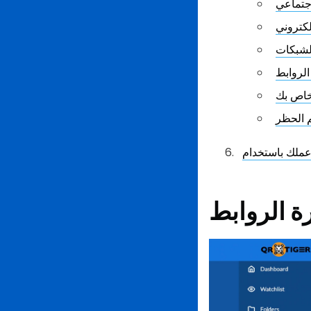
اجتماعي
لكتروني
لشبكات
لروابط
خاص بك
 الحظر