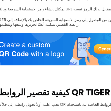
بة السريعة وبالتالي الحصول على رابط URL قصير المقابل لذلك الرمز نفسه
رابطه القصير. يمكنك أيضًا تحريرها وتتبعها وتنظيمها في مجلدات مخصصة.
كيفية تقصير الروابط باستخدام QR TIGER
يجب عليك أولاً تحويل رابطك إلى حلاً برمز الاستجابة السريعة QR لتق