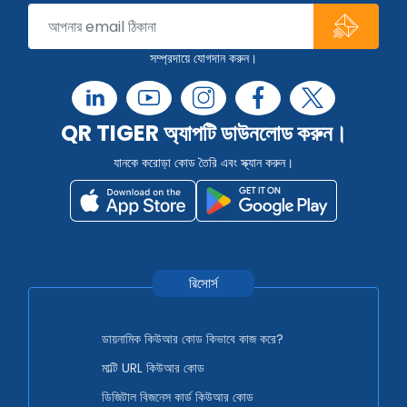
সম্প্রদায়ে যোগদান করুন।
QR TIGER অ্যাপটি ডাউনলোড করুন।
যানকে করোড়া কোড তৈরি এবং স্ক্যান করুন।
রিসোর্স
ডায়নামিক কিউআর কোড কিভাবে কাজ করে?
মাল্টি URL কিউআর কোড
ডিজিটাল বিজনেস কার্ড কিউআর কোড