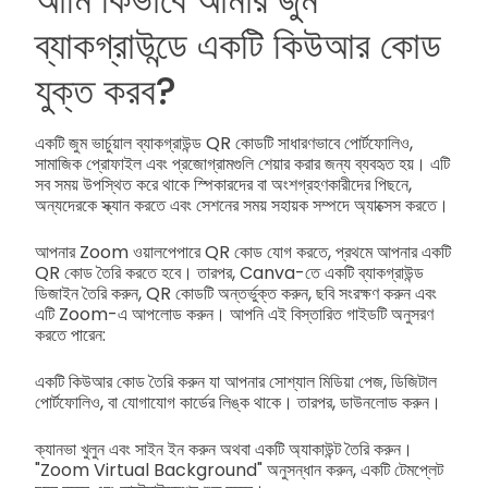
ব্যাকগ্রাউন্ডে একটি কিউআর কোড
যুক্ত করব?
একটি জুম ভার্চুয়াল ব্যাকগ্রাউন্ড QR কোডটি সাধারণভাবে পোর্টফোলিও,
সামাজিক প্রোফাইল এবং প্রজোগ্রামগুলি শেয়ার করার জন্য ব্যবহৃত হয়। এটি
সব সময় উপস্থিত করে থাকে স্পিকারদের বা অংশগ্রহণকারীদের পিছনে,
অন্যদেরকে স্ক্যান করতে এবং সেশনের সময় সহায়ক সম্পদে অ্যাক্সেস করতে।
আপনার Zoom ওয়ালপেপারে QR কোড যোগ করতে, প্রথমে আপনার একটি
QR কোড তৈরি করতে হবে। তারপর, Canva-তে একটি ব্যাকগ্রাউন্ড
ডিজাইন তৈরি করুন, QR কোডটি অন্তর্ভুক্ত করুন, ছবি সংরক্ষণ করুন এবং
এটি Zoom-এ আপলোড করুন। আপনি এই বিস্তারিত গাইডটি অনুসরণ
করতে পারেন:
একটি কিউআর কোড তৈরি করুন যা আপনার সোশ্যাল মিডিয়া পেজ, ডিজিটাল
পোর্টফোলিও, বা যোগাযোগ কার্ডের লিঙ্ক থাকে। তারপর, ডাউনলোড করুন।
ক্যানভা খুলুন এবং সাইন ইন করুন অথবা একটি অ্যাকাউন্ট তৈরি করুন।
"Zoom Virtual Background" অনুসন্ধান করুন, একটি টেমপ্লেট