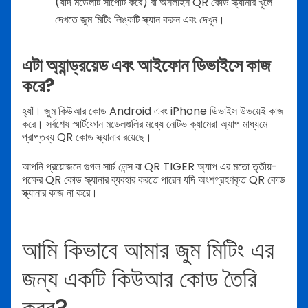
(যদি মডেলটি সাপোর্ট করে) বা অনলাইন QR কোড স্ক্যানার খুলে
দেখতে জুম মিটিং লিঙ্কটি স্ক্যান করুন এবং দেখুন।
এটা অ্যান্ড্রয়েড এবং আইফোন ডিভাইসে কাজ
করে?
হ্যাঁ। জুম কিউআর কোড Android এবং iPhone ডিভাইস উভয়েই কাজ
করে। সর্বশেষ স্মার্টফোন মডেলগুলির মধ্যে নেটিভ ক্যামেরা অ্যাপ মাধ্যমে
প্রাপ্তব্য QR কোড স্ক্যানার রয়েছে।
আপনি প্রয়োজনে গুগল সার্চ লেন্স বা QR TIGER অ্যাপ এর মতো তৃতীয়-
পক্ষের QR কোড স্ক্যানার ব্যবহার করতে পারেন যদি অংশগ্রহণকৃত QR কোড
স্ক্যানার কাজ না করে।
আমি কিভাবে আমার জুম মিটিং এর
জন্য একটি কিউআর কোড তৈরি
করব?