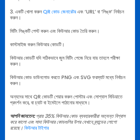
3. একটি খোলা করুন
QR কোড জেনারেটর
এবং ‘URL’ বা ‘লিঙ্ক’ নির্বাচন
করুন।
মিটিং লিঙ্কটি পেস্ট করুন এবং কিউআর কোড তৈরি করুন।
কাস্টমাইজ করুন কিউআর কোডটি।
কিউআর কোডটি যদি সঠিকভাবে জুম মিটিং পেজে নিয়ে যায় তাহলে পরীক্ষা
করুন।
কিউআর কোড ডাউনলোড করতে PNG এবং SVG ফরম্যাট মধ্যে নির্বাচন
করুন।
অন্যদের সাথে QR কোডটি শেয়ার করুন পোস্টার এবং সোশ্যাল মিডিয়াতে
প্রদর্শন করে, বা চ্যাট বা ইমেইলে পাঠানোর মাধ্যমে।
আপনি জানতেন:
প্রায় 35% কিউআর কোড ব্যবহারকারীরা অত্যন্ত বিশ্বাস
করে কালো এবং সাদা কিউআর কোডগুলির উপর যেখানে ব্র্যান্ডের লোগো
রয়েছে।
কিউআর টাইগার