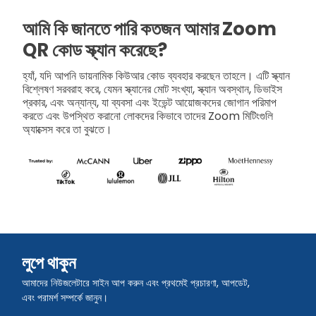
আমি কি জানতে পারি কতজন আমার Zoom
QR কোড স্ক্যান করেছে?
হ্যাঁ, যদি আপনি ডায়নামিক কিউআর কোড ব্যবহার করছেন তাহলে। এটি স্ক্যান
বিশ্লেষণ সরবরাহ করে, যেমন স্ক্যানের মোট সংখ্যা, স্ক্যান অবস্থান, ডিভাইস
প্রকার, এবং অন্যান্য, যা ব্যবসা এবং ইভেন্ট আয়োজকদের জোগান পরিমাপ
করতে এবং উপস্থিত করানো লোকদের কিভাবে তাদের Zoom মিটিংগুলি
অ্যাক্সেস করে তা বুঝতে।
লুপে থাকুন
আমাদের নিউজলেটারে সাইন আপ করুন এবং প্রথমেই প্রচারণা, আপডেট,
এবং পরামর্শ সম্পর্কে জানুন।