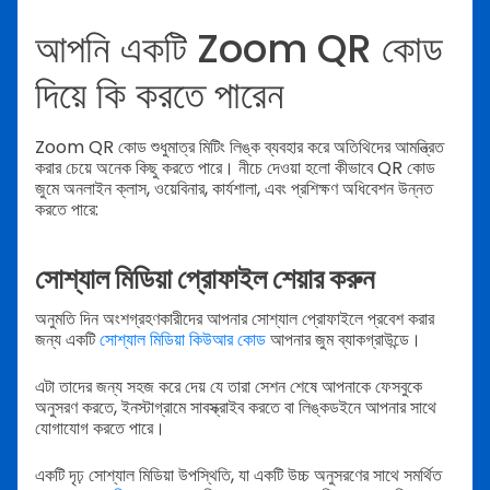
আপনি একটি Zoom QR কোড
দিয়ে কি করতে পারেন
Zoom QR কোড শুধুমাত্র মিটিং লিঙ্ক ব্যবহার করে অতিথিদের আমন্ত্রিত
করার চেয়ে অনেক কিছু করতে পারে। নীচে দেওয়া হলো কীভাবে QR কোড
জুমে অনলাইন ক্লাস, ওয়েবিনার, কার্যশালা, এবং প্রশিক্ষণ অধিবেশন উন্নত
করতে পারে:
সোশ্যাল মিডিয়া প্রোফাইল শেয়ার করুন
অনুমতি দিন অংশগ্রহণকারীদের আপনার সোশ্যাল প্রোফাইলে প্রবেশ করার
জন্য একটি
সোশ্যাল মিডিয়া কিউআর কোড
আপনার জুম ব্যাকগ্রাউন্ডে।
এটা তাদের জন্য সহজ করে দেয় যে তারা সেশন শেষে আপনাকে ফেসবুকে
অনুসরণ করতে, ইনস্টাগ্রামে সাবস্ক্রাইব করতে বা লিঙ্কডইনে আপনার সাথে
যোগাযোগ করতে পারে।
একটি দৃঢ় সোশ্যাল মিডিয়া উপস্থিতি, যা একটি উচ্চ অনুসরণের সাথে সমর্থিত