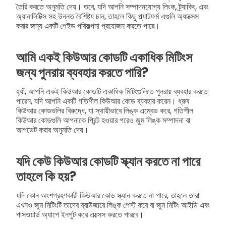
তৈরি করতে অনুমতি দেয়। তবে, যদি আপনি সম্পাদনযোগ্য লিংক, ট্র্যাকিং, এবং
অ্যানালিটিক্স সহ উন্নত বৈশিষ্ট্য চান, তাহলে কিছু প্ল্যাটফর্ম এগুলি অ্যাক্সেস
করার জন্য একটি পেইড পরিকল্পনা প্রয়োজন করতে পারে।
আমি একই কিউআর কোডটি একাধিক মিটিংস
জন্য পুনরায় ব্যবহার করতে পারি?
হ্যাঁ, আপনি একই কিউআর কোডটি একাধিক মিটিংগুলিতে পুনরায় ব্যবহার করতে
পারেন, যদি আপনি একটি গতিশীল কিউআর কোড ব্যবহার করেন। ধ্রুব
কিউআর কোডগুলির বিরুদ্ধে, যা স্থায়ীভাবে লিঙ্ক এম্বেড করে, গতিশীল
কিউআর কোডগুলি আপনাকে প্রিন্ট হওয়ার পরেও জুম লিঙ্ক সম্পাদনা বা
আপডেট করার অনুমতি দেয়।
যদি কেউ কিউআর কোডটি স্ক্যান করতে না পারে
তাহলে কি হয়?
যদি কোন অংশগ্রহণকারী কিউআর কোড স্ক্যান করতে না পারে, তাহলে তারা
এখনও জুম মিটিংটি তাদের ব্রাউজারে লিঙ্ক পেস্ট করে বা জুম মিটিং আইডি এবং
পাসওয়ার্ড অ্যাপে ইনপুট করে এক্সেস করতে পারবে।