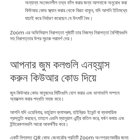
অন্যান্য সংবেদনশীল তথ্য ফাঁস করার জন্য আপনাকে অনুরোধ করা
কিউআর কোড স্ক্যান করার থেকে বিরত থাকুন, যদি আপনি ইতিমধ্যে
যাচাই করে নির্ধারণ করেছেন যে উৎসটি বৈধ।
Zoom এর অফিসিয়াল নিরাপত্তা পৃষ্ঠাটি তার নিজস্ব নিরাপত্তা বৈশিষ্ট্যগুলি
সহ নিরাপত্তার উপর সুচারু পরামর্শ দেয়।
আপনার জুম কলগুলি এনহ্যান্স
করুন কিউআর কোড দিয়ে
জুম কিউআর কোড মানুষদের মিটিংগুলি যোগ করার এবং ভাগাভাগি সম্পদে
অ্যাক্সেস করার পদ্ধতি সহজ করে।
আপনি যদি ওয়েবিনার, ভার্চুয়াল ক্লাসরুম, হাইব্রিড ইভেন্ট বা ব্যবসায়িক
প্রস্তুতি করছেন, তাহলে এগুলি ম্যানুয়াল এন্ট্রি বাতিল করে, ঘর্ষণ কমায় এবং
ইন্টারেকশনগুলি আরো আকর্ষণীয় করে।
একটি বিশ্বস্ত QR কোড জেনারেটর প্রতিটি Zoom অংশগ্রহণকারীর জন্য