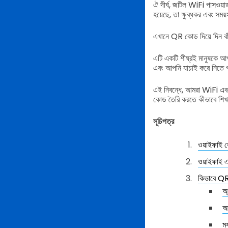
ঐ দীর্ঘ, জটিল WiFi পাসওয়ার্
হয়েছে, তা ক্ষুব্ধকর এবং সময
এখানে QR কোড দিয়ে দিন বাঁ
এটি একটি শীঘ্রই মানুষকে আপন
এবং আপনি যাচাই করে নিতে 
এই নিবন্ধে, আমরা WiFi এবং
কোড তৈরি করতে কীভাবে শিখ
সূচিপত্র
ওয়াইফাই 
ওয়াইফাই এ
কিভাবে QR
অ্
আ
ম