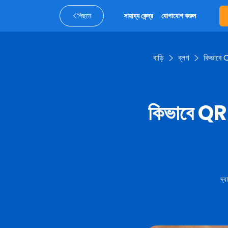
পিছনে
সাহায্য কেন্দ্র
যোগাযোগ করুন
বাড়ি
ব্লগ
কিভাবে Q
কিভাবে QR 
দ্ব