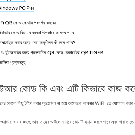
indows PC উপর
i QR কোড কোথায় প্রদর্শন করবেন
কিউআর কোড কিভাবে ব্যবসা উপকারে আসতে পারে
াস্টমাইজ করার জন্য সেরা অনুশীলন কী হতে পারে?
এবং ইন্টারনেটের জন্য প্রস্তাবিত QR কোড জেনারেটর: QR TIGER
ঞাসিত প্রশ্নসমূহ
িউআর কোড কি এবং এটি কিভাবে কাজ ক
র কোনো কিছু টাইপ করার প্রয়োজন না হয়ে তাদেরকে আপনার WiFi-তে যোগদান করার 
ওয়ার্ড দেওয়ার বদলে, তারা তাদের স্মার্টফোন দিয়ে কোডটি স্ক্যান করতে পারে এবং তারা তাতে