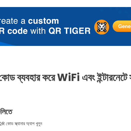
োড ব্যবহার করে WiFi এবং ইন্টারনেটে
ুলিতে
R কোড স্ক্যানার অ্যাপ খুলুন