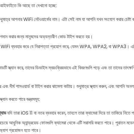
াইফাইতে কি আছে তা দেখানো হচ্ছে:
ুধুমাত্র আপনার WiFi নেটওয়ার্কের নাম। এটা সেই নাম যা আপনি যখন সংযোগ করার চেষ্টা 
দান করার জন্য মানুষদের অভ্যন্তরীণ কোড টাইপ করতে হয়।
WiFi ব্যবহার করে যে নিরাপত্তা প্রয়োগ করে, যেমন WPA, WPA2, বা WPA3। এটি 
 স্ক্যান করে, তাদের ডিভাইস স্বয়ংক্রিয়ভাবে এই বিবরণগুলি পড়ে এবং তা তাদের তাৎক্ষণ
ে এবং দীর্ঘ পাসওয়ার্ড বা টাইপ করার ঝামেলা কাটায়। শুধুমাত্র স্ক্যান করুন, এবং আপনি
ান করতে পারে যন্ত্রসমূহ:
্যাড
যদি তারা iOS 11 বা নতর ব্যবহার করেন, তাহলে তারা ক্যামেরা দিয়ে তা তাকিয়ে নিতে 
চেয়ে আধুনিক অ্যান্ড্রয়েড ফোনগুলি ক্যামেরা থেকে এটি সরাসরি করতে পারে। পুরাতন মড
অ্যাপ প্রয়োজন হতে পারে।