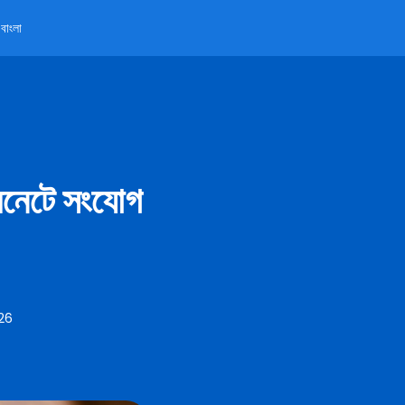
বাংলা
রনেটে সংযোগ
026