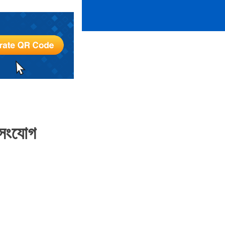
 সংযোগ