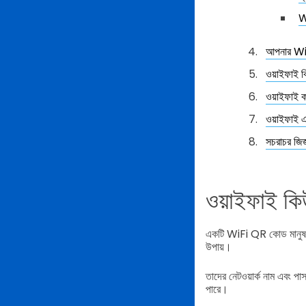
W
আপনার WiF
ওয়াইফাই 
ওয়াইফাই ক
ওয়াইফাই 
সচরাচর জিজ্
ওয়াইফাই ক
একটি WiFi QR কোড মানুষদে
উপায়।
তাদের নেটওয়ার্ক নাম এবং পাস
পারে।