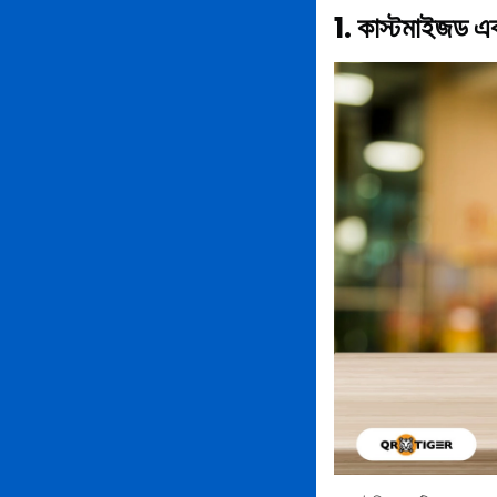
1. কাস্টমাইজড এক