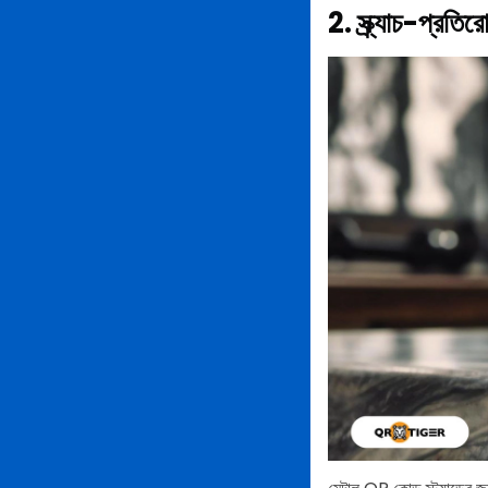
2. স্ক্র্যাচ-প্রত