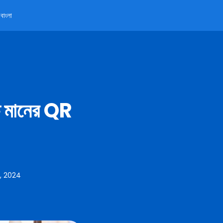
বাংলা
্চ মানের QR
, 2024