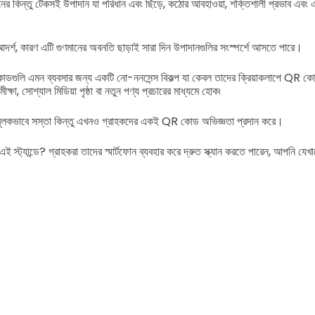
 কিন্তু টেকসই উপাদান যা পরিধান এবং ছিঁড়ে, কঠোর আবহাওয়া, শক্তিশালী প্রভাব এবং 
 আদর্শ, কারণ এটি গুণমানের অবনতি ছাড়াই সারা দিন উপাদানগুলির সংস্পর্শে আসতে পারে।
োডগুলি এমন ব্যবসার জন্য একটি নো-ননসেন্স বিকল্প যা কেবল তাদের ক্রিয়াকলাপে QR কো
ক্ষা, সোশ্যাল মিডিয়া পৃষ্ঠা বা নতুন পণ্য প্রচারের মাধ্যমে হোক৷
ামূলকভাবে সস্তা কিন্তু এখনও গ্রাহকদের একই QR কোড অভিজ্ঞতা প্রদান করে।
এই স্ট্যান্ডে? গ্রাহকরা তাদের স্মার্টফোন ব্যবহার করে দ্রুত স্ক্যান করতে পারেন, আপনি যে