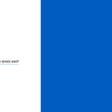
 ব্যবহার করব?