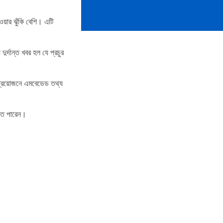
য়ার ঝুঁকি বেশি। এটি
ুর্দান্ত খবর হল যে প্রচুর
্রয়োজনে এমবেডেড তথ্য
রতে পারেন।