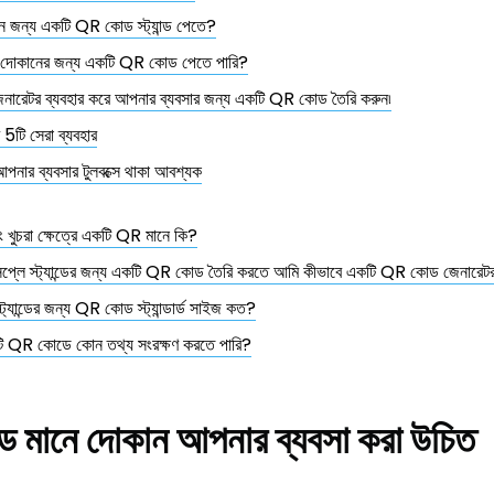
ন জন্য একটি QR কোড স্ট্যান্ড পেতে?
 দোকানের জন্য একটি QR কোড পেতে পারি?
রেটর ব্যবহার করে আপনার ব্যবসার জন্য একটি QR কোড তৈরি করুন৷
 5টি সেরা ব্যবহার
আপনার ব্যবসার টুলবক্সে থাকা আবশ্যক
ং খুচরা ক্ষেত্রে একটি QR মানে কি?
প্লে স্ট্যান্ডের জন্য একটি QR কোড তৈরি করতে আমি কীভাবে একটি QR কোড জেনারেটর
্ট্যান্ডের জন্য QR কোড স্ট্যান্ডার্ড সাইজ কত?
 QR কোডে কোন তথ্য সংরক্ষণ করতে পারি?
 মানে দোকান
আপনার ব্যবসা করা উচিত