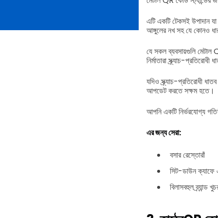
মেটাল QR কোড স্ট্যান্ডের
এটি একটি টেকসই উপাদান যা য
আঙ্গুলের নখ সহ যে কোনও ধা
যে সকল ব্যবসায়গুলি মেটাল QR
নির্মাতারা স্ক্র্যাচ-প্রতিরোধ
যদিও স্ক্র্যাচ-প্রতিরোধী ধা
আপডেট করতে সক্ষম হতে।
আপনি একটি নির্ভরযোগ্য গতিশ
এর জন্য সেরা:
বসার রেস্তোরাঁ
সিট-ডাউন ক্যাফে 
বিলাসবহুল ব্র্যান্ড খ