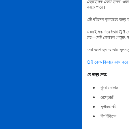
এক্রাইলিক একটি হালকা ওজনের
করতে পারে।
এটি বহিরঙ্গন ব্যবহারের জন্য
এক্রাইলিক দিয়ে তৈরি QR ক
চায়—সেটি মোবাইল পেমেন্ট, সমী
সেরা অংশ হল যে তারা তুলন
QR কোড কিভাবে কাজ করে
এর জন্য সেরা:
খুচরা দোকান
রেস্তোরাঁ
সুপারমার্কেট
বিপণীবিতান