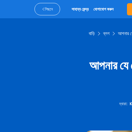
পিছনে
সাহায্য কেন্দ্র
যোগাযোগ করুন
বাড়ি
ব্লগ
আপনার যে
আপনার যে দ
দ্বারা
:
K