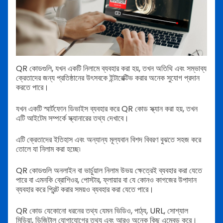
QR কোডগুলি, যখন একটি নিলামে ব্যবহার করা হয়, তখন অতিথি এবং সম্ভাব্য
ক্রেতাদের জন্য প্রতিষ্ঠানের উৎসবকে ইন্টারেক্টিভ করার অনেক সুযোগ প্রদান
করতে পারে।
যখন একটি স্মার্টফোন ডিভাইস ব্যবহার করে QR কোড স্ক্যান করা হয়, তখন
এটি আইটেম সম্পর্কে স্ক্যানারের তথ্য দেখাবে।
এটি ক্রেতাদের ইতিহাস এবং অন্যান্য মূল্যবান বিশদ বিবরণ বুঝতে সহজ করে
তোলে যা নিলাম করা হচ্ছে৷
QR কোডগুলি অনলাইন বা ভার্চুয়াল নিলাম উভয় ক্ষেত্রেই ব্যবহার করা যেতে
পারে বা এমনকি ব্রোশিওর, পোস্টার, ফ্লায়ার বা যে কোনও কাগজের উপাদান
ব্যবহার করে প্রিন্ট করার সময়ও ব্যবহার করা যেতে পারে।
QR কোড যেকোনো ধরনের তথ্য যেমন ভিডিও, পাঠ্য, URL, সোশ্যাল
মিডিয়া, ডিজিটাল যোগাযোগের তথ্য এবং আরও অনেক কিছু এম্বেড করে।