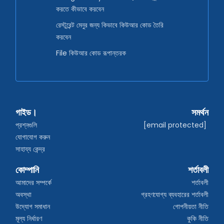
করতে কীভাবে করবেন
রেস্টুরেন্ট মেনুর জন্য কিভাবে কিউআর কোড তৈরি
করবেন
File কিউআর কোড রূপান্তরক
গাইড।
সমর্থন
প্রশ্নগুলি
[email protected]
যোগাযোগ করুন
সাহায্য কেন্দ্র
কোম্পানি
শর্তাবলী
আমাদের সম্পর্কে
শর্তাবলী
অবস্থা
গ্রহণযোগ্য ব্যবহারের শর্তাবলী
উদ্যোগ সমাধান
গোপনীয়তা নীতি
মূল্য নির্ধারণ
কুকি নীতি