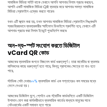
সামাজিক মিডিয়া সাইট থাকে যেখানে আপনি আপনার নিলাম প্রচার করছেন,
আপনি একটি সামাজিক মিডিয়া QR ব্যবহার করে আপনার সমস্ত সামাজিক
মিডিয়া প্রোফাইল এম্বেড করতে পারেন৷
যখন এটি স্ক্যান করা হয়, তখন আপনার সামাজিক মিডিয়া প্রোফাইল লিঙ্কগুলি
স্বয়ংক্রিয়ভাবে ব্যবহারকারীর স্মার্টফোন ডিভাইসে প্রদর্শিত হবে, যেখানে এটি
আপনার প্রচার করা নিলাম ইভেন্টে পুনঃনির্দেশ করবে৷
অন-দ্য-স্পট সংযোগ করতে ডিজিটাল
vCard QR কোড
আজকের ব্যবসায়িক জগতে বিজনেস কার্ড গুরুত্বপূর্ণ। তারা মার্কেটার বা ব্যবসার
মালিকদের কাছে গুরুত্বপূর্ণ হতে পারে, কিন্তু প্রাপকের ক্ষেত্রে তা নাও হতে
পারে,
স্টাডিজ সেটা দেখায়
৮৮%
ব্যবসায়িক কার্ড এক সপ্তাহেরও কম সময়ের মধ্যে
ফেলে দেওয়া হয়।
আজকের ডিজিটাল যুগে, প্লেইন এবং স্ট্যাটিক কার্ডগুলিতে একটি ডিজিটাল
উপাদান যোগ করা কার্যকরীভাবে ব্যবসায়িক কার্ডের মাধ্যমে মানুষের সাথে
নেটওয়ার্কের একটি সমাধান হতে পারে৷