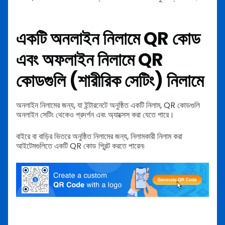
একটি অনলাইন নিলামে QR কোড
এবং অফলাইন নিলামে QR
কোডগুলি (শারীরিক সেটিং) নিলামে
অনলাইন নিলামের জন্য, যা ইন্টারনেটে অনুষ্ঠিত একটি নিলাম, QR কোডগুলি
অনলাইন সেটিং থেকেও প্রদর্শন এবং অ্যাক্সেস করা যেতে পারে।
বাইরে বা বাড়ির ভিতরে অনুষ্ঠিত নিলামের জন্য, নিলামকারী নিলাম করা
আইটেমগুলিতে একটি QR কোড প্রিন্ট করতে পারেন৷