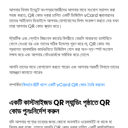
আপনার নিলাম ইভেন্টে অংশগ্রহণকারীদের আপনার সাথে সংযোগ স্থাপন করা
সহজ করতে, QR কোড দ্বারা চালিত একটি ডিজিটাল vCard স্ক্যানারদের
তাদের স্মার্টফোন ডিভাইসে আপনার যোগাযোগের বিশদ সংরক্ষণ করতে দেয় যখন
তারা আপনার QR কোড স্ক্যান করে।
স্ট্যাটিক এবং প্লেইন বিজনেস কার্ডের বিপরীতে যেগুলি সাধারণত ডাস্টবিনে
ফেলে দেওয়া হয় এবং তাদের সঠিক উদ্দেশ্য পূরণ করে না, QR কোড সহ
প্রথাগত ব্যবসায়িক কার্ডগুলিতে ডিজিটাল যোগ করা অন-দ্য-স্পট সংযোগ
সক্ষম করে এবং আপনার নেটওয়ার্ককে সর্বাধিক করে তোলে৷
আপনি তাদের সাথে যোগাযোগ করতে পারেন এবং আপনার পরবর্তী নিলামে তাদের
আমন্ত্রণ জানাতে পারেন৷
সম্পর্কিত:
কিভাবে 6টি ধাপে একটি vCard QR কোড তৈরি করবেন
একটি কাস্টমাইজড QR ল্যান্ডিং পৃষ্ঠাতে QR
কোড পুনঃনির্দেশ করুন
যদি আপনার পণ্যের তথ্যের জন্য কোনো অনলাইন ওয়েবসাইট না থাকে যা
নিলাম করা হচ্ছে, তাহলে আপনি QR কোড দ্বারা চালিত একটি কাস্টমাইজড