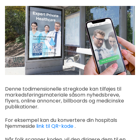
Denne todimensionelle stregkode kan tilføjes til
markedsføringsmateriale såsom nyhedsbreve,
flyers, online annoncer, billboards og medicinske
publikationer.
For eksempel kan du konvertere din hospitals
hjemmeside
link til QR-kode
.
Når folk scanner koden, vil den dirigere dem til en