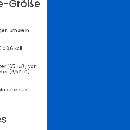
e-Größe
en, um sie in
x 0,8 Zoll
ter (65 Fuß) von
ter (6,5 Fuß)
 Dimensionen
es