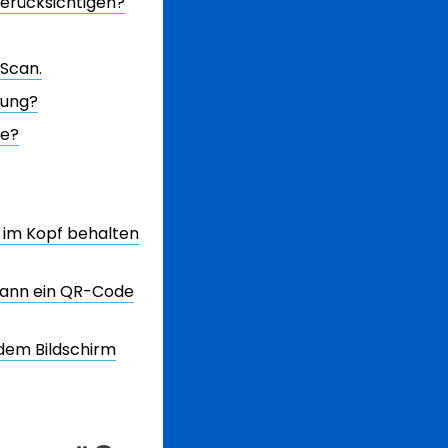
berücksichtigen?
Scan.
nung?
te?
 im Kopf behalten
 kann ein QR-Code
 dem Bildschirm