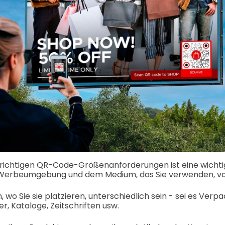
r richtigen QR-Code-Größenanforderungen ist eine wicht
r Werbeumgebung und dem Medium, das Sie verwenden, var
 wo Sie sie platzieren, unterschiedlich sein - sei es Verp
r, Kataloge, Zeitschriften usw.