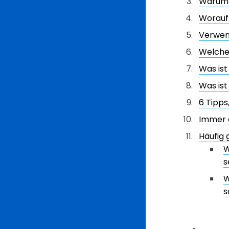
Warum i
Worauf
Verwen
Welche 
Was ist
Was ist
6 Tipps
Immer 
Häufig 
W
s
W
s