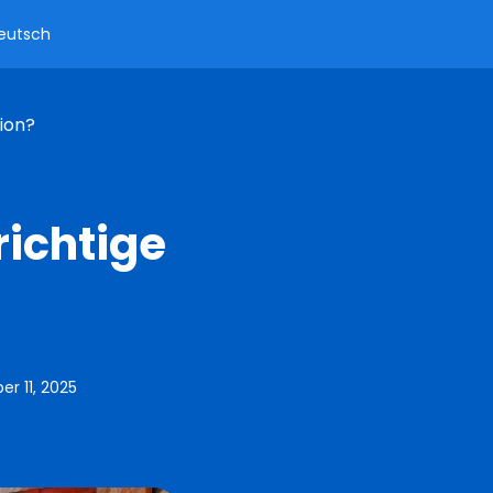
eutsch
ion?
richtige
?
r 11, 2025