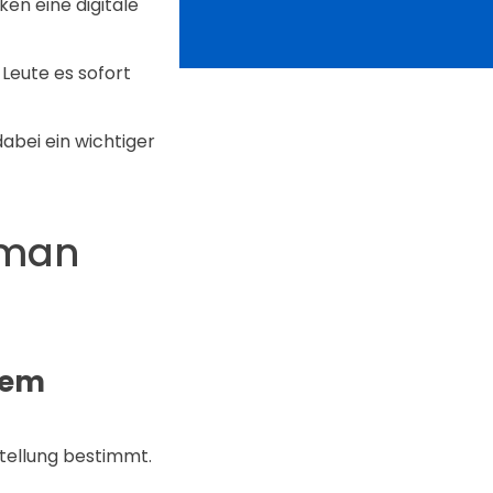
en eine digitale
Leute es sofort
abei ein wichtiger
 man
dem
tellung bestimmt.