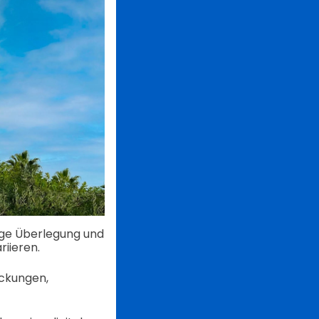
ige Überlegung und
iieren.
ackungen,