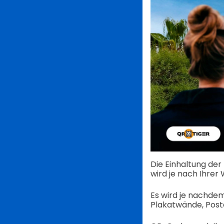
Die Einhaltung de
wird je nach Ihre
Es wird je nachdem,
Plakatwände, Poste