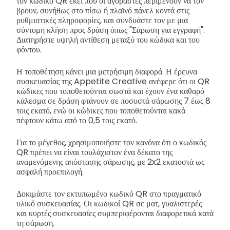
τον κωδικό QR εκεί που οι αγοραστές περιμένουν να τον
βρουν, συνήθως στο πίσω ή πλαϊνό πάνελ κοντά στις
ρυθμιστικές πληροφορίες, και συνδυάστε τον με μια
σύντομη κλήση προς δράση όπως "Σάρωση για εγγραφή".
Διατηρήστε υψηλή αντίθεση μεταξύ του κώδικα και του
φόντου.
Η τοποθέτηση κάνει μια μετρήσιμη διαφορά. Η έρευνα
συσκευασίας της Appetite Creative ανέφερε ότι οι QR
κώδικες που τοποθετούνται σωστά και έχουν ένα καθαρό
κάλεσμα σε δράση φτάνουν σε ποσοστά σάρωσης 7 έως 8
τοις εκατό, ενώ οι κώδικες που τοποθετούνται κακά
πέφτουν κάτω από το 0,5 τοις εκατό.
Για το μέγεθος, χρησιμοποιήστε τον κανόνα ότι ο κωδικός
QR πρέπει να είναι τουλάχιστον ένα δέκατο της
αναμενόμενης απόστασης σάρωσης, με 2x2 εκατοστά ως
ασφαλή προεπιλογή.
Δοκιμάστε τον εκτυπωμένο κωδικό QR στο πραγματικό
υλικό συσκευασίας. Οι κωδικοί QR σε ματ, γυαλιστερές
και κυρτές συσκευασίες συμπεριφέρονται διαφορετικά κατά
τη σάρωση.