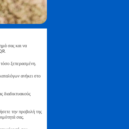
ημά σας και να
QR.
ι τόσο ξεπερασμένη.
 καταλόγων ανήκει στο
ας διαδικτυακούς
ξήσετε την προβολή της
ψιμότητά σας.