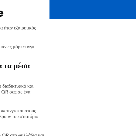
e
 ήταν εξαιρετικός
άνιες μάρκετινγκ.
α τα μέσα
 διαδικτυακό και
ό QR σας σε ένα
ρκετινγκ και στους
βρουν το εστιατόριο
το QR στα φυλλάδια και