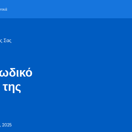
νικά
ς Σας
κωδικό
 της
, 2025