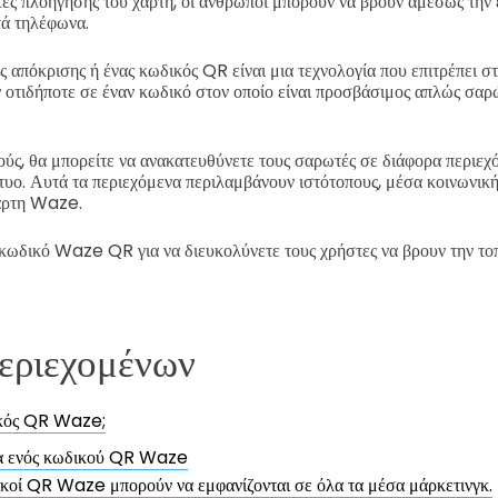
τες πλοήγησης του χάρτη, οι άνθρωποι μπορούν να βρουν αμέσως την 
τά τηλέφωνα.
 απόκρισης ή ένας κωδικός QR είναι μια τεχνολογία που επιτρέπει σ
οτιδήποτε σε έναν κωδικό στον οποίο είναι προσβάσιμος απλώς σαρ
ύς, θα μπορείτε να ανακατευθύνετε τους σαρωτές σε διάφορα περιεχό
τυο. Αυτά τα περιεχόμενα περιλαμβάνουν ιστότοπους, μέσα κοινωνικ
χάρτη Waze.
κωδικό Waze QR για να διευκολύνετε τους χρήστες να βρουν την το
εριεχομένων
δικός QR Waze;
α ενός κωδικού QR Waze
κοί QR Waze μπορούν να εμφανίζονται σε όλα τα μέσα μάρκετινγκ.