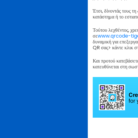
Έτσι, δίνοντάς τους τη
κατάστημα ή το εστια
Τούτου λεχθέντος, χρ
σε
www.qrcode-tig
δυναμική για επεξερ
QR σας> κάντε κλικ σ
Και προτού κατεβάσετε
κατευθύνεται στη σωσ