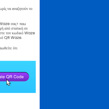
ωρίς να αναζητούν το
τη Waze σας> παω
γή από στατική σε
όστε τον κωδικό Waze
δικό QR Waze.
ιωθείτε ότι