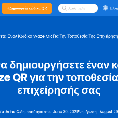
Δημιουργία κώδικα QR
Ελλη
τε Έναν Κωδικό Waze QR Για Την Τοποθεσία Της Επιχείρησή
α δημιουργήσετε έναν 
e QR για την τοποθεσία
επιχείρησής σας
Kathrine C.
Δημοσιεύτηκε στις
:
June 30, 2021
Ενημέρωση
:
August 29