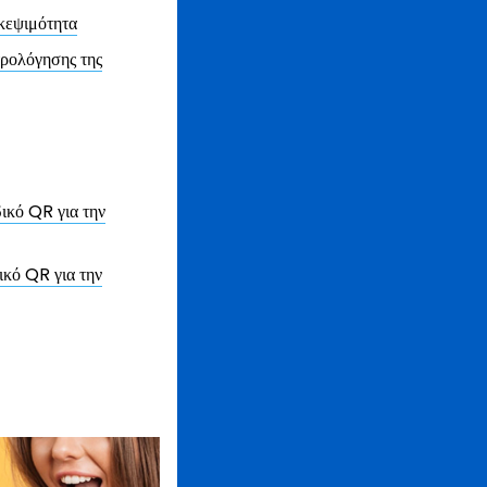
κεψιμότητα
τρολόγησης της
ικό QR για την
ικό QR για την