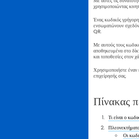
Με αυτές τις δυνατότη
χρησιμοποιώντας κινη
Ένας κωδικός γρήγορης
ενσωματώνουν σχεδόν 
QR.
Με αυτούς τους κωδικο
αποθηκευμένα στο δίκ
και τοποθεσίες στον 
Χρησιμοποιήστε έναν 
επιχείρησής σας.
Πίνακας π
Τι είναι ο κω
Πλεονεκτήματ
Οι κωδι