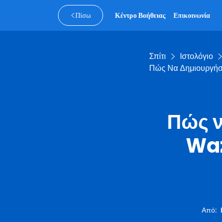
Πίσω
Κέντρο Βοήθειας
Επικοινωνία
Σπίτι
Ιστολόγιο
Πώς Να Δημιουργήσε
Πώς ν
Waz
Από
: