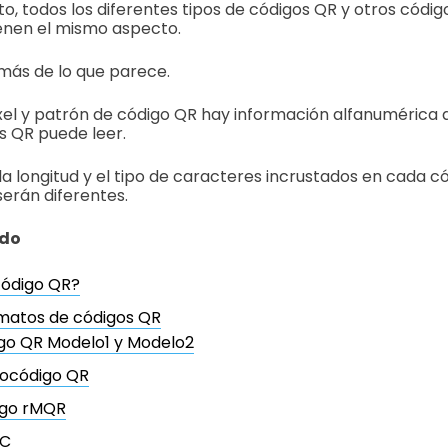
to, todos los diferentes tipos de códigos QR y otros códi
ienen el mismo aspecto.
más de lo que parece.
el y patrón de código QR hay información alfanumérica 
s QR puede leer.
a longitud y el tipo de caracteres incrustados en cada cód
erán diferentes.
ido
código QR?
rmatos de códigos QR
igo QR Modelo1 y Modelo2
rocódigo QR
igo rMQR
RC