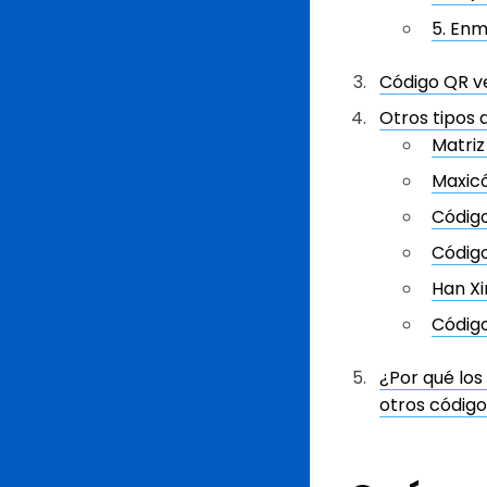
5. Enm
Código QR ve
Otros tipos 
Matriz
Maxic
Códig
Códig
Han Xi
Códig
¿Por qué los
otros código