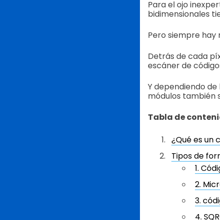
Para el ojo inexper
bidimensionales t
Pero siempre hay 
Detrás de cada píx
escáner de código
Y dependiendo de l
módulos también s
Tabla de conten
¿Qué es un 
Tipos de fo
1. Cód
2. Mic
3. cód
4. SQ