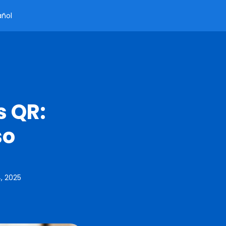
añol
s QR:
so
, 2025