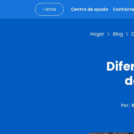
Atrás
Centro de ayuda
Contáct
Hogar
Blog
D
Dife
d
Por
:
B