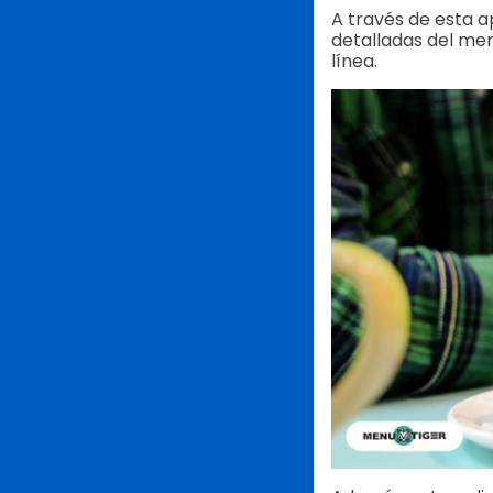
A través de esta a
detalladas del me
línea.