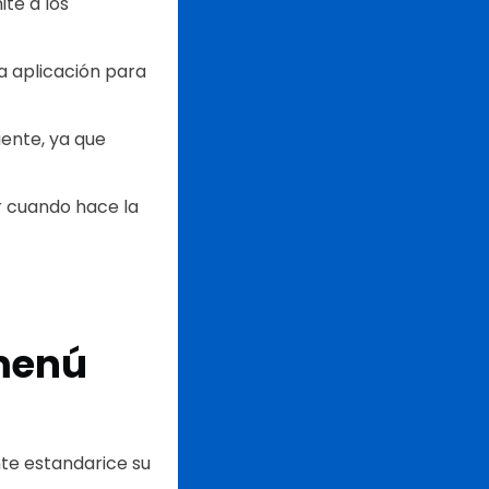
te a los
a aplicación para
iente, ya que
r cuando hace la
 menú
te estandarice su