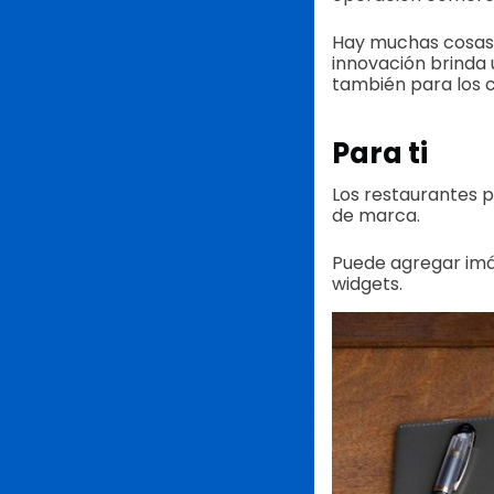
Hay muchas cosas 
innovación brinda 
también para los c
Para ti
Los restaurantes 
de marca.
Puede agregar imág
widgets.