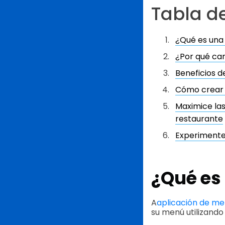
Tabla d
¿Qué es una 
¿Por qué cam
Beneficios d
Cómo crear 
Maximice las
restaurante
Experimente
¿Qué es
A
aplicación de men
su menú utilizando