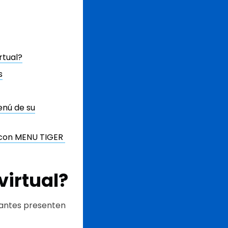
rtual?
s
enú de su
s con MENU TIGER
virtual?
rantes presenten