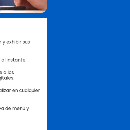
y exhibir sus
 al instante.
 a los
itales.
lizar en cualquier
iva de menú y