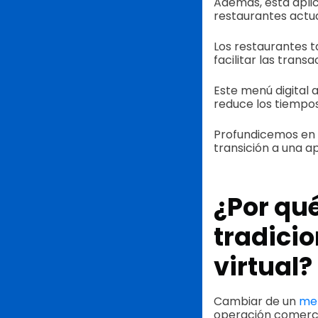
Además, esta aplic
restaurantes actua
Los restaurantes 
facilitar las trans
Este menú digital 
reduce los tiempos
Profundicemos en 
transición a una a
¿Por qu
tradici
virtual?
Cambiar de un
men
operación comerci