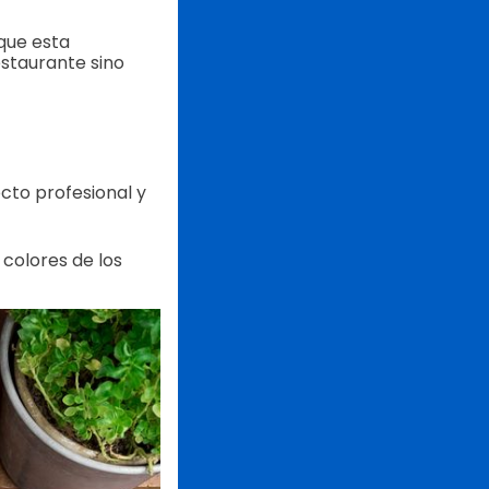
que esta
estaurante sino
cto profesional y
colores de los