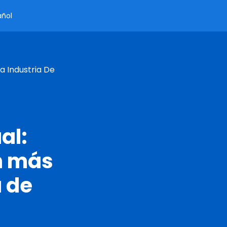
añol
a Industria De
al:
n más
a de